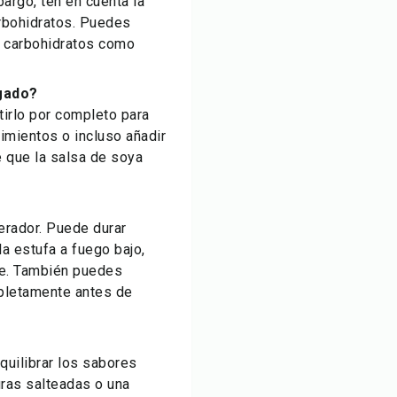
argo, ten en cuenta la
arbohidratos. Puedes
n carbohidratos como
igado?
tirlo por completo para
imientos o incluso añadir
 que la salsa de soya
erador. Puede durar
a estufa a fuego bajo,
ue. También puedes
mpletamente antes de
quilibrar los sabores
ras salteadas o una