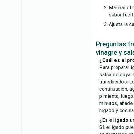
Marinar el 
sabor fuert
Ajusta la c
Preguntas fr
vinagre y sa
¿Cuál es el p
Para preparar i
salsa de soya. 
translúcidos. L
continuación, a
pimienta, luego
minutos, añade 
hígado y cocina
¿Es el igado u
Sí, el igado pu