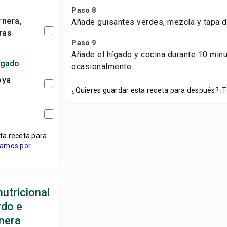
Paso 8
Añade guisantes verdes, mezcla y tapa d
ras
Paso 9
Añade el hígado y cocina durante 10 min
ígado
ocasionalmente.
oya
¿Quieres guardar esta receta para después?
¡
ta receta para
viamos por
utricional
rdo e
rnera