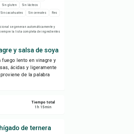
ardar
Sin gluten
Sin lácteos
Sin cacahuates
Sin cereales
Res
partir
ricional se generan automáticamente y
empre la lista completa de ingredientes
ortar
agre y salsa de soya
 fuego lento en vinagre y
osas, ácidas y ligeramente
 proviene de la palabra
Tiempo total
1
h
15
min
hígado de ternera