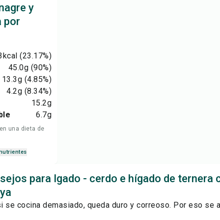
nagre y
a por
3
kcal
(23.17%)
45.0
g
(90%)
13.3
g
(4.85%)
4.2
g
(8.34%)
15.2
g
ble
6.7
g
 en una dieta de
nutrientes
sejos para Igado - cerdo e hígado de ternera 
oya
si se cocina demasiado, queda duro y correoso. Por eso se a
.