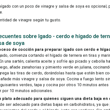
hígado con un poco de vinagre y salsa de soya es opcional, 
e.
antidad de vinagre según tu gusto.
ecuentes sobre Igado - cerdo e hígado de ter
lsa de soya
roceso de cocción para preparar igado con cerdo e híga
gado, comienza cortando el hígado de ternera en tiras y mari
En una sartén, calienta aceite y sofríe ajo picado y cebolla 
uego, añade zanahorias y pimiento verde en juliana, cocinan
grega las tiras de cerdo, dorándolas hasta que estén bien co
 añade más vinagre y salsa de soya. Cocina a fuego lento si
guisantes verdes, tapa y cocina por otros 10 minutos antes 
r por 10 minutos adicionales.
n plato adecuado para quienes siguen una dieta baja en
ede ser adecuado para dietas bajas en carbohidratos, ya que