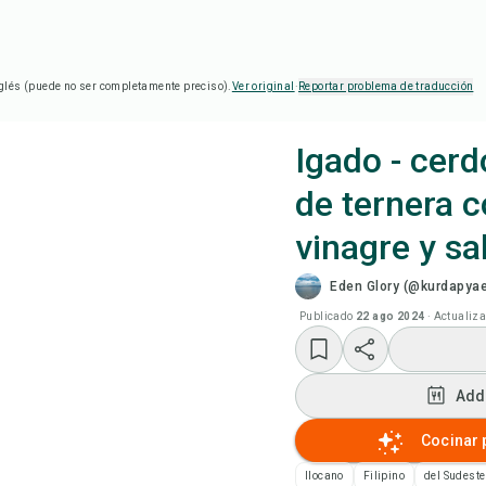
glés (puede no ser completamente preciso).
Ver original
·
Reportar problema de traducción
Igado - cerd
de ternera 
Coc
vinagre y sa
Add
Eden Glory (@kurdapyae
Publicado
22 ago 2024
·
Actualiz
Add
Not
Add
Cocinar 
Imp
Ilocano
Filipino
del Sudeste