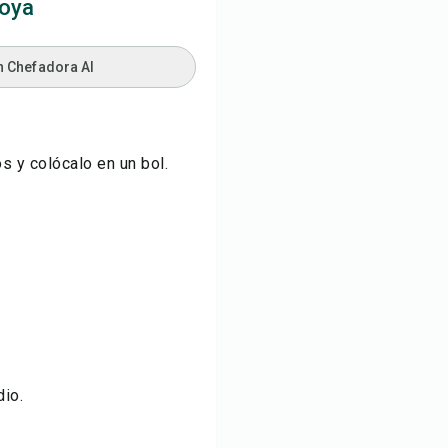
soya
n Chefadora AI
s y colócalo en un bol.
dio.