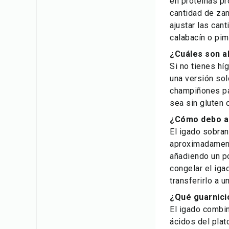
en proteínas pr
cantidad de zan
ajustar las can
calabacín o pim
¿Cuáles son a
Si no tienes hí
una versión sol
champiñones par
sea sin gluten o
¿Cómo debo al
El igado sobran
aproximadamente
añadiendo un p
congelar el iga
transferirlo a u
¿Qué guarnici
El igado combin
ácidos del pla