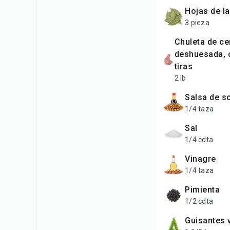
hojas de l
3 pieza
chuleta de cerdo
deshuesada, 
tiras
2 lb
salsa de s
1/4 taza
sal
1/4 cdta
vinagre
1/4 taza
pimienta
1/2 cdta
guisantes