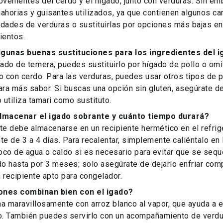
ovenientes del cerdo y el hígado, junto con verduras. Sin emb
ahorias y guisantes utilizados, ya que contienen algunos c
tidades de verduras o sustituirlas por opciones más bajas e
ientos.
lgunas buenas sustituciones para los ingredientes del 
gado de ternera, puedes sustituirlo por hígado de pollo o omi
o con cerdo. Para las verduras, puedes usar otros tipos de p
a más sabor. Si buscas una opción sin gluten, asegúrate de
 utiliza tamari como sustituto.
macenar el igado sobrante y cuánto tiempo durará?
te debe almacenarse en un recipiente hermético en el refrig
 de 3 a 4 días. Para recalentar, simplemente caliéntalo en l
oco de agua o caldo si es necesario para evitar que se seq
do hasta por 3 meses; solo asegúrate de dejarlo enfriar co
n recipiente apto para congelador.
ones combinan bien con el igado?
a maravillosamente con arroz blanco al vapor, que ayuda a e
to. También puedes servirlo con un acompañamiento de verdu