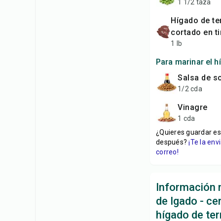
1 1/2 taza
hígado de ternera,
cortado en ti
1 lb
Para marinar el h
salsa de s
1/2 cda
vinagre
1 cda
¿Quieres guardar es
después?
¡Te la en
correo!
Información n
de Igado - ce
hígado de te