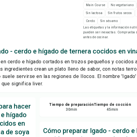
Gu
Main Course
No vegetariano
Sin lactosa
Sin frutos secos
Cerdo
Sin sésamo
Com
Las etiquetas y la información nut
pueden ser inexactas. Comprueba si
antes de cocinar.
Rep
do - cerdo e hígado de ternera cocidos en vin
 en cerdo e hígado cortados en trozos pequeños y cocidos a
s ingredientes crean un plato lleno de sabor, con notas terr
o suele servirse en las regiones de Ilocos. El nombre 'Igado'
 que significa liver.
para hacer
Tiempo de preparación
Tiempo de cocción
30
min
45
min
 e hígado
ocidos en
Cómo preparar Igado - cerdo e 
sa de soya