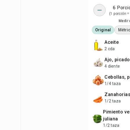
6 Porci
(1 porción =
Medir 
Original
Métri
aceite
2 cda
ajo, picado
4 diente
cebollas, 
1/4 taza
zanahorias
1/2 taza
pimiento verde, en
juliana
1/2 taza