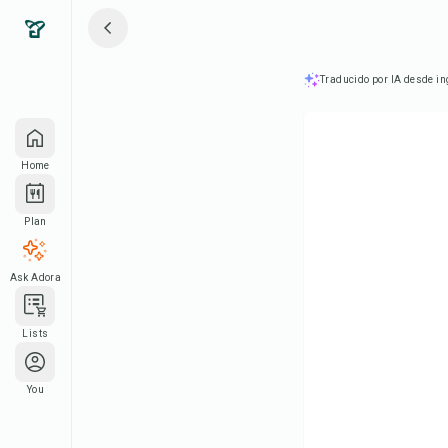
Traducido por IA desde in
Home
Plan
Ask Adora
Lists
You