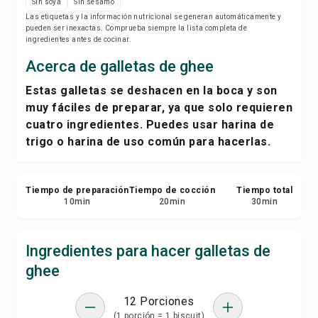
Imprimir receta
Sin soya
Sin sésamo
Las etiquetas y la información nutricional se generan automáticamente y
pueden ser inexactas. Comprueba siempre la lista completa de
Guardar
ingredientes antes de cocinar.
Acerca de galletas de ghee
Compartir
Estas galletas se deshacen en la boca y son
muy fáciles de preparar, ya que solo requieren
Reportar
cuatro ingredientes. Puedes usar harina de
trigo o harina de uso común para hacerlas.
Tiempo de preparación
Tiempo de cocción
Tiempo total
10
min
20
min
30
min
Ingredientes para hacer galletas de
ghee
12 Porciones
(1 porción = 1 biscuit)