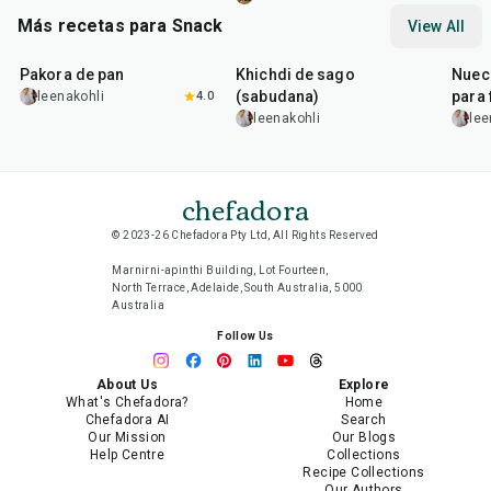
Más recetas para Snack
View All
15
min
5
hr
20
min
15
m
Pakora de pan
Khichdi de sago
Nuec
(sabudana)
para 
leenakohli
4.0
leenakohli
lee
chefadora
© 2023-26 Chefadora Pty Ltd, All Rights Reserved
Marnirni-apinthi Building, Lot Fourteen,
North Terrace, Adelaide, South Australia, 5000
Australia
Follow Us
About Us
Explore
What's Chefadora?
Home
Chefadora AI
Search
Our Mission
Our Blogs
Help Centre
Collections
Recipe Collections
Our Authors