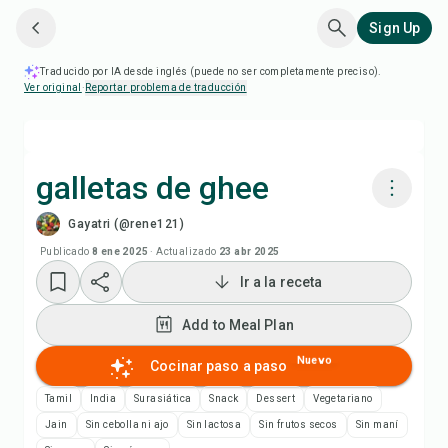
Sign Up
Traducido por IA desde inglés (puede no ser completamente preciso).
Ver original
·
Reportar problema de traducción
galletas de ghee
Gayatri (@rene121)
Cocinar con Chefadora AI
Publicado
8 ene 2025
·
Actualizado
23 abr 2025
Ir a la receta
Add to Meal Plan
Add to Meal Plan
Add to Shopping List
Nuevo
Cocinar paso a paso
Notas de la receta
Tamil
India
Surasiática
Snack
Dessert
Vegetariano
Jain
Sin cebolla ni ajo
Sin lactosa
Sin frutos secos
Sin maní