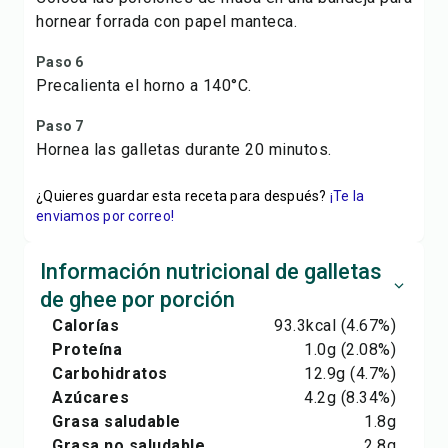
hornear forrada con papel manteca.
Paso 6
Precalienta el horno a 140°C.
Paso 7
Hornea las galletas durante 20 minutos.
¿Quieres guardar esta receta para después?
¡Te la
enviamos por correo!
Información nutricional de galletas
de ghee por porción
Calorías
93.3
kcal
(4.67%)
Proteína
1.0
g
(2.08%)
Carbohidratos
12.9
g
(4.7%)
Azúcares
4.2
g
(8.34%)
Grasa saludable
1.8
g
Grasa no saludable
2.8
g