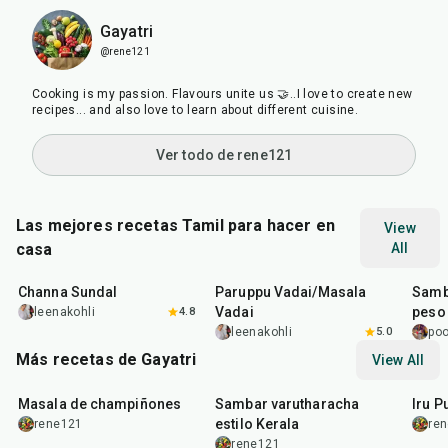
Gayatri
@rene121
Cooking is my passion. Flavours unite us 🤝..I love to create new
recipes... and also love to learn about different cuisine.
Ver todo de rene121
Las mejores recetas Tamil para hacer en
View
casa
All
25
min
3
hr
40
min
35
m
Channa Sundal
Paruppu Vadai/Masala
Samb
Vadai
peso
leenakohli
4.8
leenakohli
5.0
poo
Más recetas de Gayatri
View All
40
min
55
min
35
m
Masala de champiñones
Sambar varutharacha
Iru P
estilo Kerala
rene121
re
rene121