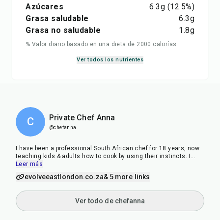
Azúcares
6.3
g
(12.5%)
Grasa saludable
6.3
g
Grasa no saludable
1.8
g
% Valor diario basado en una dieta de 2000 calorías
Ver todos los nutrientes
Private Chef Anna
C
@chefanna
I have been a professional South African chef for 18 years, now
teaching kids & adults how to cook by using their instincts. I
...
Leer más
evolveeastlondon.co.za
& 5 more links
Ver todo de chefanna