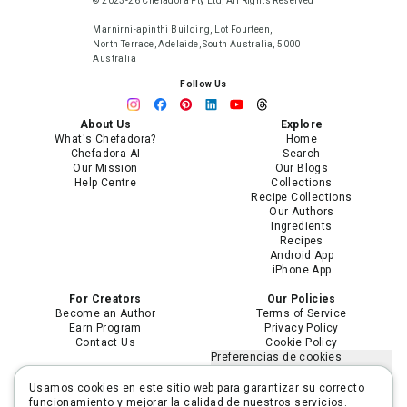
© 2023-26 Chefadora Pty Ltd, All Rights Reserved
Marnirni-apinthi Building, Lot Fourteen,
North Terrace, Adelaide, South Australia, 5000
Australia
Follow Us
About Us
Explore
What's Chefadora?
Home
Chefadora AI
Search
Our Mission
Our Blogs
Help Centre
Collections
Recipe Collections
Our Authors
Ingredients
Recipes
Android App
iPhone App
For Creators
Our Policies
Become an Author
Terms of Service
Earn Program
Privacy Policy
Contact Us
Cookie Policy
Preferencias de cookies
No vender ni compartir mi
información personal
Usamos cookies en este sitio web para garantizar su correcto
Limitar el uso de mi información
funcionamiento y mejorar la calidad de nuestros servicios.