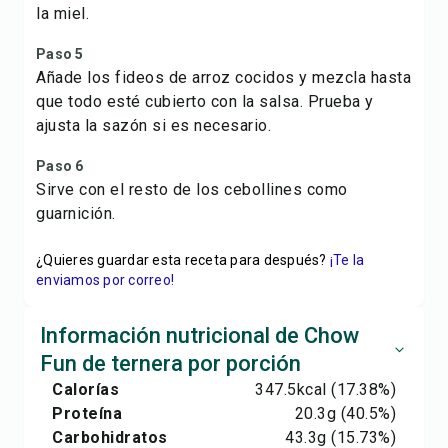
la miel.
Paso 5
Añade los fideos de arroz cocidos y mezcla hasta
que todo esté cubierto con la salsa. Prueba y
ajusta la sazón si es necesario.
Paso 6
Sirve con el resto de los cebollines como
guarnición.
¿Quieres guardar esta receta para después?
¡Te la
enviamos por correo!
Información nutricional de Chow
Fun de ternera por porción
Calorías
347.5
kcal
(17.38%)
Proteína
20.3
g
(40.5%)
Carbohidratos
43.3
g
(15.73%)