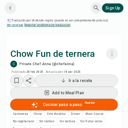
Sign Up
Traducido por IA desde inglés (puede no ser completamente preciso).
Ver original
·
Reportar problema de traducción
Chow Fun de ternera
C
Private Chef Anna (@chefanna)
Cocinar con Chefadora AI
Publicado
20 feb 2025
·
Actualizado
18 abr 2025
Ir a la receta
Add to Meal Plan
Add to Meal Plan
Add to Shopping List
Nuevo
Cocinar paso a paso
Notas de la receta
Cantonesa
China
Este Asiático
Dinner
Main Course
No vegetariano
Sin lácteos
Sin lactosa
Sin frutos secos