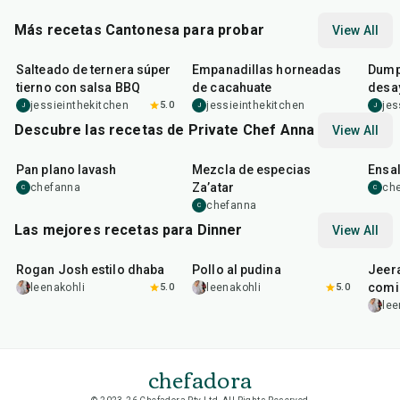
Más recetas Cantonesa para probar
View All
25
min
1
hr
20
min
38
m
Salteado de ternera súper
Empanadillas horneadas
Dumpl
tierno con salsa BBQ
de cacahuate
desa
jessieinthekitchen
5.0
jessieinthekitchen
jes
J
J
J
Descubre las recetas de Private Chef Anna
View All
40
min
10
min
30
m
Pan plano lavash
Mezcla de especias
Ensal
Za’atar
chefanna
ch
C
C
chefanna
C
Las mejores recetas para Dinner
View All
1
hr
50
min
1
hr
15
min
25
m
Rogan Josh estilo dhaba
Pollo al pudina
Jeer
comi
leenakohli
5.0
leenakohli
5.0
lee
chefadora