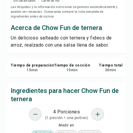
Imprimir receta
Sin cacahuates
Carne de res
Las etiquetas y la información nutricional se generan automáticamente y
pueden ser inexactas. Comprueba siempre la lista completa de
Guardar
ingredientes antes de cocinar.
Acerca de Chow Fun de ternera
Compartir
Un delicioso salteado con ternera y fideos de
arroz, realzado con una salsa llena de sabor.
Reportar
Tiempo de preparación
Tiempo de cocción
Tiempo total
15
min
15
min
30
min
Ingredientes para hacer Chow Fun de
ternera
4 Porciones
(1 porción = one portion)
Medir en