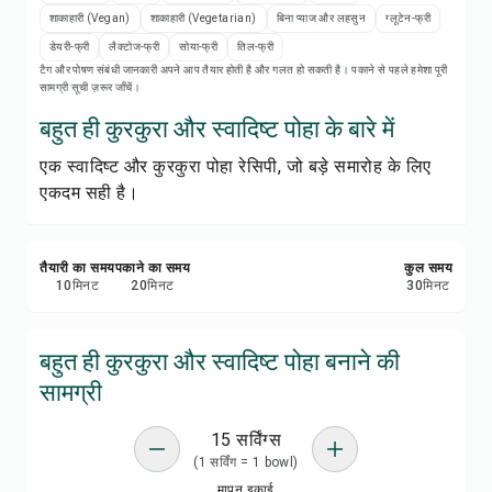
रेसिपी प्रिंट करें
शाकाहारी (Vegan)
शाकाहारी (Vegetarian)
बिना प्याज और लहसुन
ग्लूटेन-फ्री
डेयरी-फ्री
लैक्टोज-फ्री
सोया-फ्री
तिल-फ्री
सेव करें
टैग और पोषण संबंधी जानकारी अपने आप तैयार होती है और गलत हो सकती है। पकाने से पहले हमेशा पूरी
सामग्री सूची ज़रूर जाँचें।
शेयर करें
बहुत ही कुरकुरा और स्वादिष्ट पोहा के बारे में
एक स्वादिष्ट और कुरकुरा पोहा रेसिपी, जो बड़े समारोह के लिए
रिपोर्ट करें
एकदम सही है।
तैयारी का समय
पकाने का समय
कुल समय
10
मिनट
20
मिनट
30
मिनट
बहुत ही कुरकुरा और स्वादिष्ट पोहा बनाने की
सामग्री
15 सर्विंग्स
(1 सर्विंग = 1 bowl)
मापन इकाई