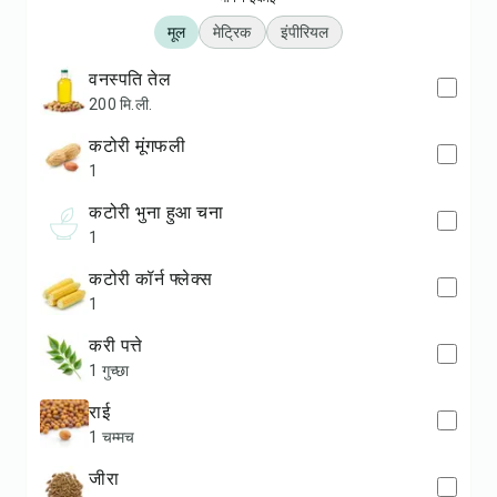
मूल
मेट्रिक
इंपीरियल
वनस्पति तेल
200 मि.ली.
कटोरी मूंगफली
1
कटोरी भुना हुआ चना
1
कटोरी कॉर्न फ्लेक्स
1
करी पत्ते
1 गुच्छा
राई
1 चम्मच
जीरा