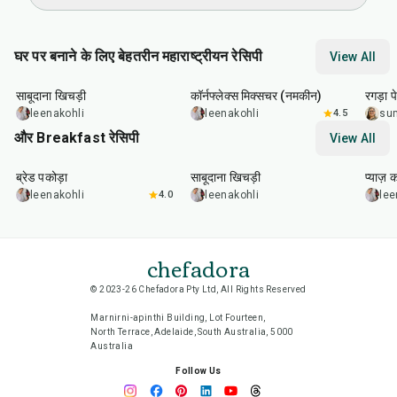
घर पर बनाने के लिए बेहतरीन महाराष्ट्रीयन रेसिपी
View All
5
hr
20
min
30
min
1
hr
साबूदाना खिचड़ी
कॉर्नफ्लेक्स मिक्सचर (नमकीन)
रगड़ा प
leenakohli
leenakohli
4.5
su
और Breakfast रेसिपी
View All
15
min
5
hr
20
min
35
m
ब्रेड पकोड़ा
साबूदाना खिचड़ी
प्याज़ 
leenakohli
4.0
leenakohli
lee
chefadora
© 2023-26 Chefadora Pty Ltd, All Rights Reserved
Marnirni-apinthi Building, Lot Fourteen,
North Terrace, Adelaide, South Australia, 5000
Australia
Follow Us