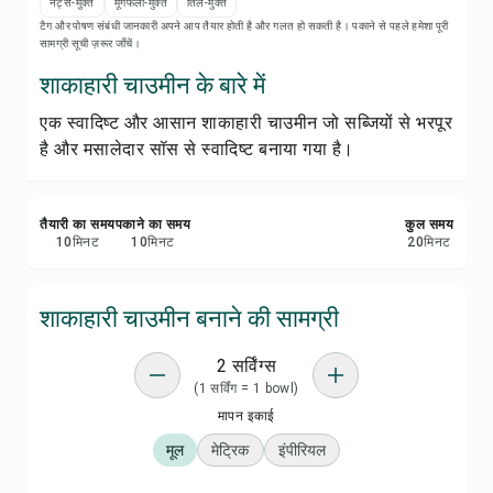
रेसिपी नोट्स
नट्स-मुक्त
मूंगफली-मुक्त
तिल-मुक्त
टैग और पोषण संबंधी जानकारी अपने आप तैयार होती है और गलत हो सकती है। पकाने से पहले हमेशा पूरी
सामग्री सूची ज़रूर जाँचें।
रेसिपी प्रिंट करें
शाकाहारी चाउमीन के बारे में
एक स्वादिष्ट और आसान शाकाहारी चाउमीन जो सब्जियों से भरपूर
सेव करें
है और मसालेदार सॉस से स्वादिष्ट बनाया गया है।
शेयर करें
तैयारी का समय
पकाने का समय
कुल समय
रिपोर्ट करें
10
मिनट
10
मिनट
20
मिनट
शाकाहारी चाउमीन बनाने की सामग्री
2 सर्विंग्स
(1 सर्विंग = 1 bowl)
मापन इकाई
मूल
मेट्रिक
इंपीरियल