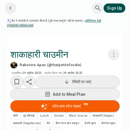
Sign Up
AI ने अंग्रेज़ी से ट्रांसलेट किया है (पूरी तरह एक्यूरेट नहीं हो सकता)।
ओरिजिनल देखें
·
ट्रांसलेशन प्रॉब्लम बताएं
शाकाहारी चाउमीन
Rakovine Apao (@thatpetitefoodie)
Chefadora AI से पकाएं
प्रकाशित
29 अप्रैल 2025
·
अपडेट किया गया
29 अप्रैल 2025
रेसिपी पर जाएं
रेसिपी वीडियो देखें
Add to Meal Plan
Add to Meal Plan
नया
स्टेप बाय स्टेप पकाएं
Add to Shopping List
चीनी
पूर्व एशियाई
Lunch
Dinner
Main Course
शाकाहारी (Vegan)
शाकाहारी (Vegetarian)
जैन
बिना प्याज और लहसुन
डेयरी-मुक्त
लैक्टोज-मुक्त