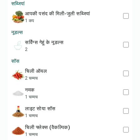
सब्जियां
आपकी पसंद की मिली-जुली सब्जियां
1 कप
नूडल्स
सर्विंग्स गेहूं के नूडल्स
2
सॉस
चिली ऑयल
2 चम्मच
नमक
1 चम्मच
लाइट सोया सॉस
1 चम्मच
चिली फ्लेक्स (वैकल्पिक)
1 चम्मच