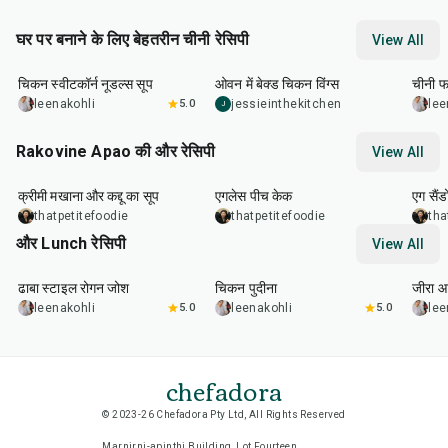
घर पर बनाने के लिए बेहतरीन चीनी रेसिपी
View All
35
min
1
hr
30
min
14
m
चिकन स्वीटकॉर्न नूडल्स सूप
ओवन में बेक्ड चिकन विंग्स
चीनी फ
leenakohli
5.0
jessieinthekitchen
lee
J
Rakovine Apao की और रेसिपी
View All
15
min
1
hr
20
m
क्रीमी मखाना और कद्दू का सूप
एगलेस पीच केक
एग सैंड
thatpetitefoodie
thatpetitefoodie
tha
और Lunch रेसिपी
View All
1
hr
50
min
1
hr
15
min
25
m
ढाबा स्टाइल रोगन जोश
चिकन पुदीना
जीरा आ
leenakohli
5.0
leenakohli
5.0
lee
chefadora
© 2023-26 Chefadora Pty Ltd, All Rights Reserved
Marnirni-apinthi Building, Lot Fourteen,