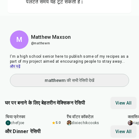
पलटते समय यह टूट सकती है।
Matthew Maxson
M
@matthewm
I'm a high school senior here to publish some of my recipes as a
part of my project aimed at encouraging people to stray away
...
और पढ़ें
matthewm की सभी रेसिपी देखें
घर पर बनाने के लिए बेहतरीन मेक्सिकन रेसिपी
View All
25
min
5
min
10
m
चिया फ्रेस्का
रैंच वॉटर कॉकटेल
क्लासि
chefjoe
5.0
dixiechikcooks
ria
C
और Dinner रेसिपी
View All
1
hr
50
min
1
hr
15
min
25
m