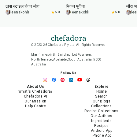
ढाबा स्टाइल रोगन जोश
चिकन पुदीना
जीरा आ
leenakohli
5.0
leenakohli
5.0
lee
chefadora
© 2023-26 Chefadora Pty Ltd, All Rights Reserved
Marnirni-apinthi Building, Lot Fourteen,
North Terrace, Adelaide, South Australia, 5000
Australia
Follow Us
About Us
Explore
What's Chefadora?
Home
Chefadora AI
Search
Our Mission
Our Blogs
Help Centre
Collections
Recipe Collections
Our Authors
Ingredients
Recipes
Android App
iPhone App