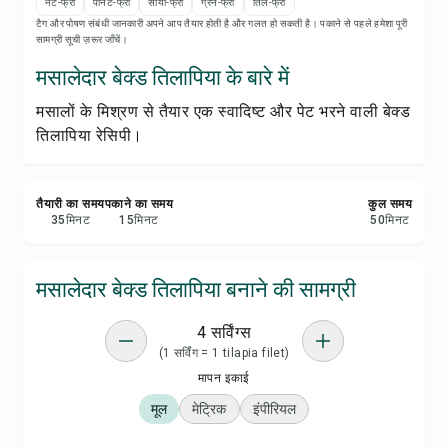
रेसिपी प्रिंट करें
नट-फ्री
पीनट-फ्री
सोया-फ्री
ग्रेन-फ्री
तिल-फ्री
टैग और पोषण संबंधी जानकारी अपने आप तैयार होती है और गलत हो सकती है। पकाने से पहले हमेशा पूरी
सामग्री सूची ज़रूर जाँचें।
सेव करें
मसालेदार बेक्ड तिलापिया के बारे में
मसालों के मिश्रण से तैयार एक स्वादिष्ट और पेट भरने वाली बेक्ड
शेयर करें
तिलापिया रेसिपी।
रिपोर्ट करें
तैयारी का समय
पकाने का समय
कुल समय
35
मिनट
15
मिनट
50
मिनट
मसालेदार बेक्ड तिलापिया बनाने की सामग्री
4 सर्विंग्स
(1 सर्विंग = 1 tilapia filet)
मापन इकाई
मूल
मेट्रिक
इंपीरियल