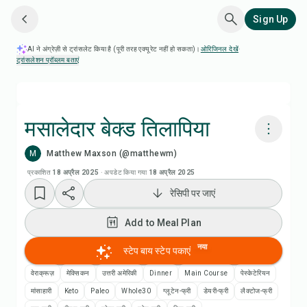
Sign Up
AI ने अंग्रेज़ी से ट्रांसलेट किया है (पूरी तरह एक्यूरेट नहीं हो सकता)।
ओरिजिनल देखें
·
ट्रांसलेशन प्रॉब्लम बताएं
मसालेदार बेक्ड तिलापिया
M
Matthew Maxson (@matthewm)
Chefadora AI से पकाएं
प्रकाशित
18 अप्रैल 2025
·
अपडेट किया गया
18 अप्रैल 2025
रेसिपी पर जाएं
Add to Meal Plan
Add to Meal Plan
Add to Shopping List
नया
स्टेप बाय स्टेप पकाएं
रेसिपी नोट्स
वेराक्रूज़
मेक्सिकन
उत्तरी अमेरिकी
Dinner
Main Course
पेस्केटेरियन
मांसाहारी
Keto
Paleo
Whole30
ग्लूटेन-फ्री
डेयरी-फ्री
लैक्टोज-फ्री