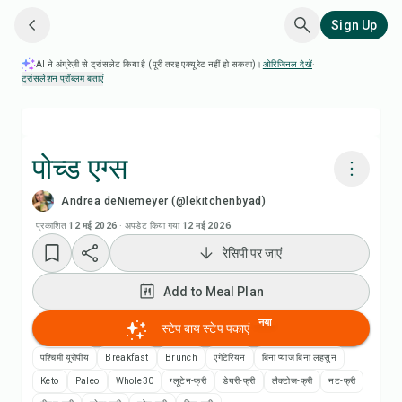
Sign Up
AI ने अंग्रेज़ी से ट्रांसलेट किया है (पूरी तरह एक्यूरेट नहीं हो सकता)।
ओरिजिनल देखें
·
ट्रांसलेशन प्रॉब्लम बताएं
पोच्ड एग्स
Andrea deNiemeyer (@lekitchenbyad)
Chefadora AI से पकाएं
प्रकाशित
12 मई 2026
·
अपडेट किया गया
12 मई 2026
रेसिपी पर जाएं
रेसिपी वीडियो देखें
Add to Meal Plan
Add to Meal Plan
नया
स्टेप बाय स्टेप पकाएं
Add to Shopping List
पश्चिमी यूरोपीय
Breakfast
Brunch
एगेटेरियन
बिना प्याज बिना लहसुन
Keto
Paleo
Whole30
ग्लूटेन-फ्री
डेयरी-फ्री
लैक्टोज-फ्री
नट-फ्री