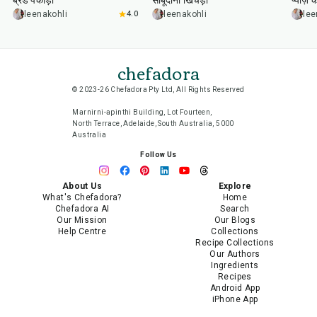
ब्रेड पकोड़ा
साबूदाना खिचड़ी
प्याज़ 
leenakohli
4.0
leenakohli
lee
chefadora
© 2023-26 Chefadora Pty Ltd, All Rights Reserved
Marnirni-apinthi Building, Lot Fourteen,
North Terrace, Adelaide, South Australia, 5000
Australia
Follow Us
About Us
Explore
What's Chefadora?
Home
Chefadora AI
Search
Our Mission
Our Blogs
Help Centre
Collections
Recipe Collections
Our Authors
Ingredients
Recipes
Android App
iPhone App