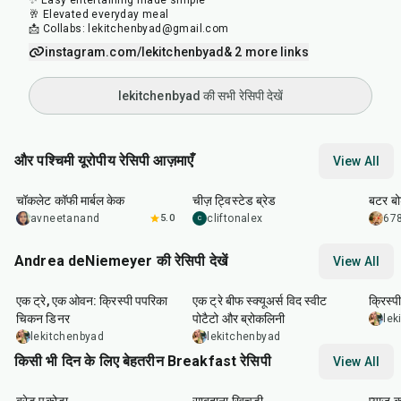
✨ Easy entertaining made simple
🥂 Elevated everyday meal
📩 Collabs: lekitchenbyad@gmail.com
instagram.com/lekitchenbyad
& 2 more links
lekitchenbyad की सभी रेसिपी देखें
और पश्चिमी यूरोपीय रेसिपी आज़माएँ
View All
1
hr
1
hr
55
min
20
m
चॉकलेट कॉफी मार्बल केक
चीज़ ट्विस्टेड ब्रेड
बटर बोर
avneetanand
5.0
cliftonalex
678
C
Andrea deNiemeyer की रेसिपी देखें
View All
1
hr
45
min
45
min
20
m
एक ट्रे, एक ओवन: क्रिस्पी पपरिका
एक ट्रे बीफ स्क्यूअर्स विद स्वीट
क्रिस्प
चिकन डिनर
पोटैटो और ब्रोकलिनी
lek
lekitchenbyad
lekitchenbyad
किसी भी दिन के लिए बेहतरीन Breakfast रेसिपी
View All
15
min
5
hr
20
min
35
m