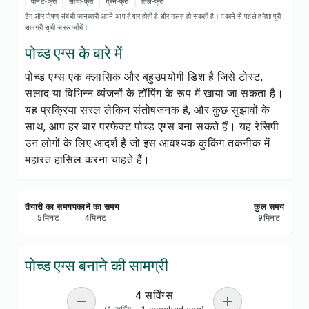
रेसिपी नोट्स
पीनट-फ्री
सोया-फ्री
ग्रेन-फ्री
तिल-फ्री
टैग और पोषण संबंधी जानकारी अपने आप तैयार होती है और गलत हो सकती है। पकाने से पहले हमेशा पूरी
सामग्री सूची ज़रूर जाँचें।
रेसिपी प्रिंट करें
पोच्ड एग्स के बारे में
पोच्ड एग्स एक क्लासिक और बहुउपयोगी डिश है जिसे टोस्ट,
सेव करें
सलाद या विभिन्न व्यंजनों के टॉपिंग के रूप में खाया जा सकता है।
यह प्रक्रिया सरल लेकिन संतोषजनक है, और कुछ सुझावों के
शेयर करें
साथ, आप हर बार परफेक्ट पोच्ड एग्स बना सकते हैं। यह रेसिपी
उन लोगों के लिए आदर्श है जो इस आवश्यक कुकिंग तकनीक में
रिपोर्ट करें
महारत हासिल करना चाहते हैं।
तैयारी का समय
पकाने का समय
कुल समय
5
मिनट
4
मिनट
9
मिनट
पोच्ड एग्स बनाने की सामग्री
4 सर्विंग्स