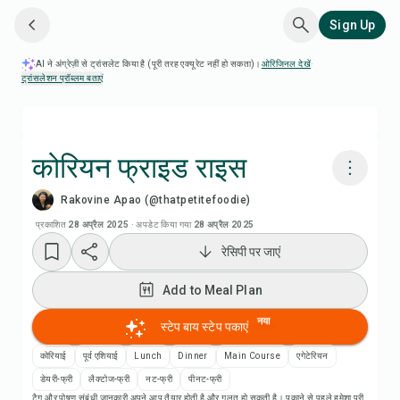
Sign Up
AI ने अंग्रेज़ी से ट्रांसलेट किया है (पूरी तरह एक्यूरेट नहीं हो सकता)।
ओरिजिनल देखें
·
ट्रांसलेशन प्रॉब्लम बताएं
कोरियन फ्राइड राइस
Rakovine Apao (@thatpetitefoodie)
Chefadora AI से पकाएं
प्रकाशित
28 अप्रैल 2025
·
अपडेट किया गया
28 अप्रैल 2025
रेसिपी पर जाएं
रेसिपी वीडियो देखें
Add to Meal Plan
Add to Meal Plan
नया
स्टेप बाय स्टेप पकाएं
Add to Shopping List
कोरियाई
पूर्व एशियाई
Lunch
Dinner
Main Course
एगेटेरियन
डेयरी-फ्री
लैक्टोज-फ्री
नट-फ्री
पीनट-फ्री
टैग और पोषण संबंधी जानकारी अपने आप तैयार होती है और गलत हो सकती है। पकाने से पहले हमेशा पूरी