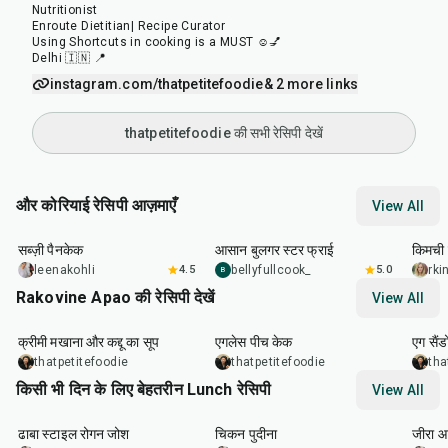
Nutritionist
Enroute Dietitian| Recipe Curator
Using Shortcuts in cooking is a MUST ☺️💅
Delhi 🇮🇳 📍
instagram.com/thatpetitefoodie
& 2 more links
thatpetitefoodie की सभी रेसिपी देखें
और कोरियाई रेसिपी आज़माएँ
View All
35
min
30
min
40
m
सब्ज़ी पैनकेक
आसान बुलगर स्टर फ्राई
किमची 
leenakohli
4.5
bellyfullcook_
5.0
rk
B
Rakovine Apao की रेसिपी देखें
View All
15
min
1
hr
20
m
क्रीमी मखाना और कद्दू का सूप
एगलेस पीच केक
एग सैंड
thatpetitefoodie
thatpetitefoodie
tha
किसी भी दिन के लिए बेहतरीन Lunch रेसिपी
View All
1
hr
50
min
1
hr
15
min
25
m
ढाबा स्टाइल रोगन जोश
चिकन पुदीना
जीरा आ