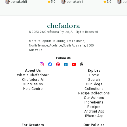
leenakohli
5.0
leenakohli
5.0
lee
chefadora
© 2023-26 Chefadora Pty Ltd, All Rights Reserved
Marnirni-apinthi Building, Lot Fourteen,
North Terrace, Adelaide, South Australia, 5000
Australia
Follow Us
About Us
Explore
What's Chefadora?
Home
Chefadora AI
Search
Our Mission
Our Blogs
Help Centre
Collections
Recipe Collections
Our Authors
Ingredients
Recipes
Android App
iPhone App
For Creators
Our Policies