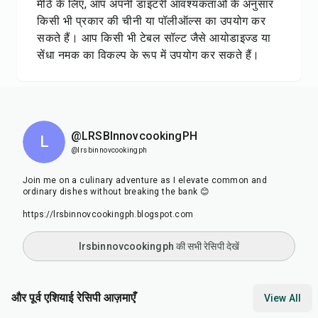
मीठे के लिए, आप अपनी डाइटरी आवश्यकताओं के अनुसार
किसी भी प्रकार की चीनी या पॉलीऑल्स का उपयोग कर
सकते हैं। आप किसी भी टेबल सॉल्ट जैसे आयोडाइज्ड या
सेंधा नमक का विकल्प के रूप में उपयोग कर सकते हैं।
@LRSBInnovcookingPH
L
@lrsbinnovcookingph
Join me on a culinary adventure as I elevate common and
ordinary dishes without breaking the bank 😊
https://lrsbinnovcookingph.blogspot.com
lrsbinnovcookingph की सभी रेसिपी देखें
और पूर्व एशियाई रेसिपी आज़माएँ
View All
1
hr
15
min
20
min
20
m