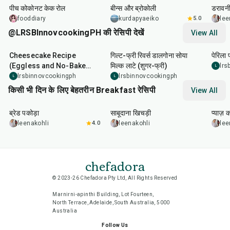
पीच कोकोनट केक रोल
बीन्स और ब्रोकोली
डरावनी
fooddiary
kurdapyaeiko
5.0
lee
@LRSBInnovcookingPH की रेसिपी देखें
View All
30
min
3
min
5
mi
Cheesecake Recipe
गिल्ट-फ्री रिवर्स डालगोना सोया
पेरिला 
(Eggless and No-Bake
मिल्क लाटे (शुगर-फ्री)
lrs
L
Barley Biscoff
lrsbinnovcookingph
lrsbinnovcookingph
L
L
Cheesecake)
किसी भी दिन के लिए बेहतरीन Breakfast रेसिपी
View All
15
min
5
hr
20
min
35
m
ब्रेड पकोड़ा
साबूदाना खिचड़ी
प्याज़ 
leenakohli
4.0
leenakohli
lee
chefadora
© 2023-26 Chefadora Pty Ltd, All Rights Reserved
Marnirni-apinthi Building, Lot Fourteen,
North Terrace, Adelaide, South Australia, 5000
Australia
Follow Us