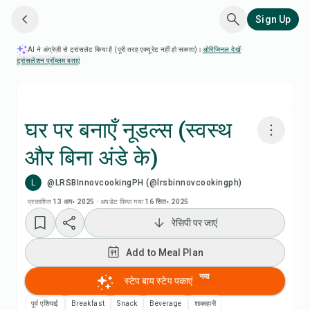
Sign Up
AI ने अंग्रेज़ी से ट्रांसलेट किया है (पूरी तरह एक्यूरेट नहीं हो सकता)।
ओरिजिनल देखें
·
ट्रांसलेशन प्रॉब्लम बताएं
घर पर बनाएँ नूडल्स (स्वस्थ
और बिना अंडे के)
Chefadora AI से पकाएं
L
@LRSBInnovcookingPH (@lrsbinnovcookingph)
Add to Meal Plan
प्रकाशित
13 अग॰ 2025
·
अपडेट किया गया
16 सित॰ 2025
रेसिपी पर जाएं
Add to Shopping List
Add to Meal Plan
रेसिपी नोट्स
नया
स्टेप बाय स्टेप पकाएं
पूर्व एशियाई
Breakfast
Snack
Beverage
शाकाहारी