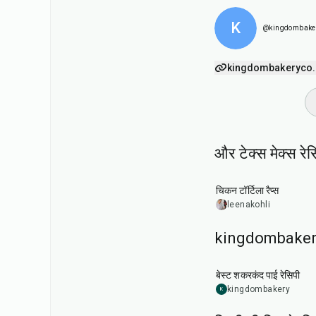
K
@kingdombake
kingdombakeryco.
और टेक्स मेक्स रे
30
min
चिकन टॉर्टिला रैप्स
leenakohli
kingdombakery क
1
hr
35
min
बेस्ट शकरकंद पाई रेसिपी
kingdombakery
K