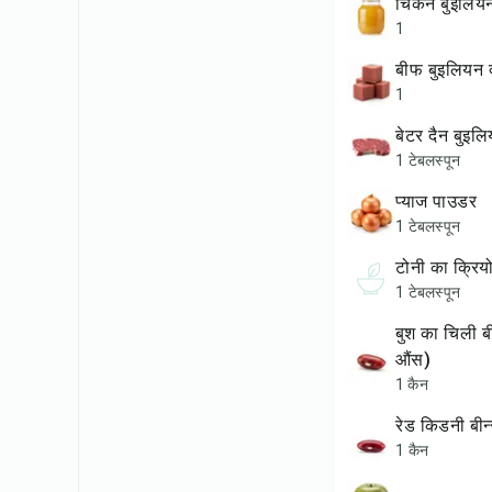
चिकन बुइलियन
1
बीफ बुइलियन क
1
बेटर दैन बुइ
1 टेबलस्पून
प्याज पाउडर
1 टेबलस्पून
टोनी का क्रि
1 टेबलस्पून
बुश का चिली बीन्स (15
औंस)
1 कैन
रेड किडनी बी
1 कैन