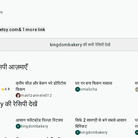
ry
etsy.com
& 1 more link
kingdombakery की सभी रेसिपी देखें
सिपी आज़माएँ
50
min
15
min
क्रीम चीज़ और बेकन भरे डोरिटोस
घर पर बना चिकन मसाला
म
चिकन
4.8
omalicha
O
maritzannele012
ी रेसिपी देखें
1
hr
40
min
17
min
आसान फ्लैटब्रेड पिज़्ज़ा स्टिक्स
सिर्फ 2 सामग्री से बने सबसे आसान
प
बिस्किट
र
kingdombakery
K
kingdombakery
K
K