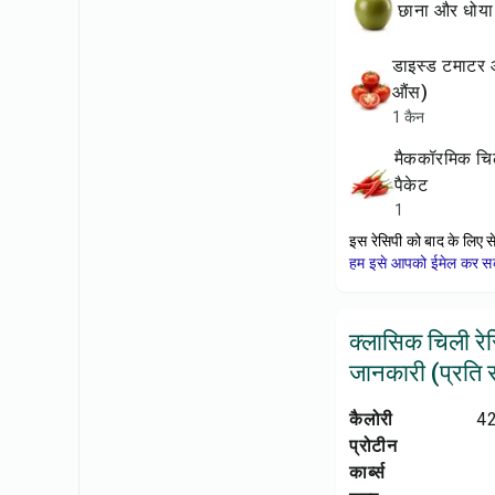
छाना और धोय
डाइस्ड टमाटर और मिर्च (10
औंस)
1 कैन
मैककॉरमिक चिली सीज़निंग
पैकेट
1
इस रेसिपी को बाद के लिए स
हम इसे आपको ईमेल कर सकत
क्लासिक चिली रे
जानकारी (प्रति सर
कैलोरी
42
प्रोटीन
कार्ब्स