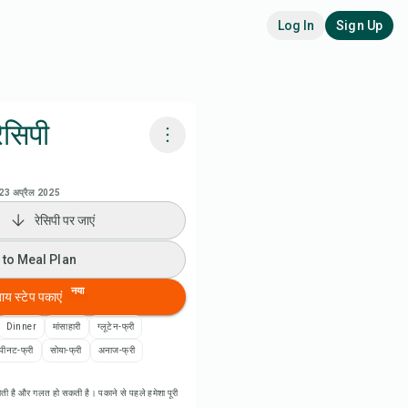
Log In
Sign Up
ेसिपी
adora AI से पकाएं
23 अप्रैल 2025
रेसिपी पर जाएं
 to Meal Plan
 to Meal Plan
 to Shopping List
नया
बाय स्टेप पकाएं
पी नोट्स
Dinner
मांसाहारी
ग्लूटेन-फ्री
पीनट-फ्री
सोया-फ्री
अनाज-फ्री
ी प्रिंट करें
ती है और गलत हो सकती है। पकाने से पहले हमेशा पूरी