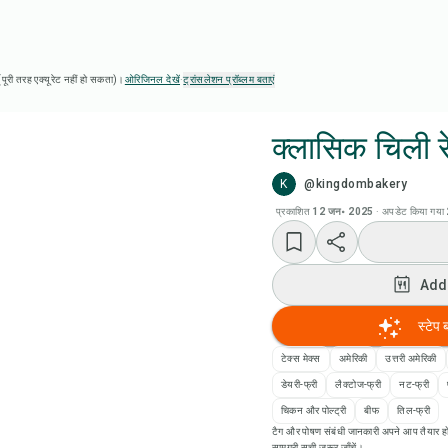
ै (पूरी तरह एक्यूरेट नहीं हो सकता)।
ओरिजिनल देखें
·
ट्रांसलेशन प्रॉब्लम बताएं
क्लासिक चिली र
K
@kingdombakery
Chef
प्रकाशित
12 जन॰ 2025
·
अपडेट किया गया
Add
Add
Add
स्टेप 
रेसि
टेक्स मेक्स
अमेरिकी
उत्तरी अमेरिकी
डेयरी-फ्री
लैक्टोज-फ्री
नट-फ्री
रेसिप
चिकन और पोल्ट्री
बीफ
तिल-फ्री
टैग और पोषण संबंधी जानकारी अपने आप तैयार हो
सामग्री सूची ज़रूर जाँचें।