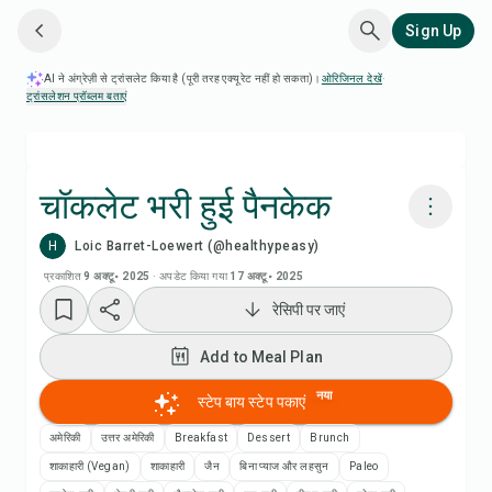
Sign Up
AI ने अंग्रेज़ी से ट्रांसलेट किया है (पूरी तरह एक्यूरेट नहीं हो सकता)।
ओरिजिनल देखें
·
ट्रांसलेशन प्रॉब्लम बताएं
चॉकलेट भरी हुई पैनकेक
H
Loic Barret-Loewert (@healthypeasy)
Chefadora AI से पकाएं
प्रकाशित
9 अक्टू॰ 2025
·
अपडेट किया गया
17 अक्टू॰ 2025
रेसिपी पर जाएं
रेसिपी वीडियो देखें
Add to Meal Plan
Add to Meal Plan
नया
स्टेप बाय स्टेप पकाएं
Add to Shopping List
अमेरिकी
उत्तर अमेरिकी
Breakfast
Dessert
Brunch
शाकाहारी (Vegan)
शाकाहारी
जैन
बिना प्याज और लहसुन
Paleo