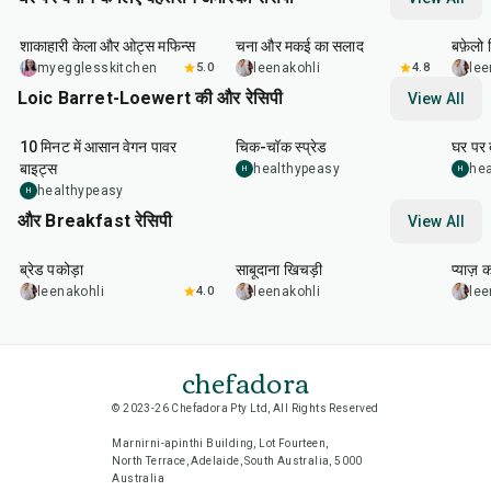
40
min
40
min
1
hr
शाकाहारी केला और ओट्स मफिन्स
चना और मकई का सलाद
बफ़ेलो व
myegglesskitchen
5.0
leenakohli
4.8
lee
Loic Barret-Loewert की और रेसिपी
View All
10
min
10
min
20
m
10 मिनट में आसान वेगन पावर
चिक-चॉक स्प्रेड
घर पर 
बाइट्स
healthypeasy
hea
H
H
healthypeasy
H
और Breakfast रेसिपी
View All
15
min
5
hr
20
min
35
m
ब्रेड पकोड़ा
साबूदाना खिचड़ी
प्याज़ 
leenakohli
4.0
leenakohli
lee
chefadora
© 2023-26 Chefadora Pty Ltd, All Rights Reserved
Marnirni-apinthi Building, Lot Fourteen,
North Terrace, Adelaide, South Australia, 5000
Australia