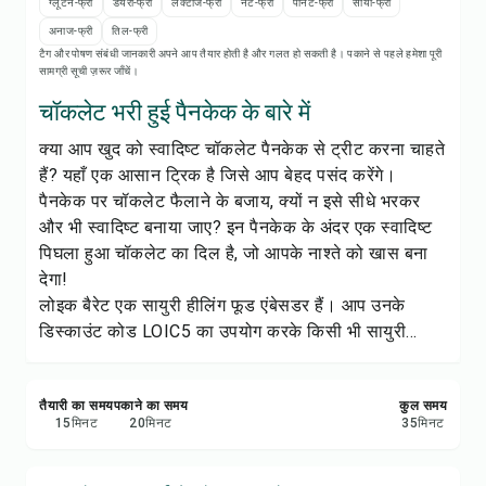
रेसिपी नोट्स
ग्लूटेन-फ्री
डेयरी-फ्री
लैक्टोज-फ्री
नट-फ्री
पीनट-फ्री
सोया-फ्री
अनाज-फ्री
तिल-फ्री
टैग और पोषण संबंधी जानकारी अपने आप तैयार होती है और गलत हो सकती है। पकाने से पहले हमेशा पूरी
रेसिपी प्रिंट करें
सामग्री सूची ज़रूर जाँचें।
चॉकलेट भरी हुई पैनकेक के बारे में
सेव करें
क्या आप खुद को स्वादिष्ट चॉकलेट पैनकेक से ट्रीट करना चाहते
हैं? यहाँ एक आसान ट्रिक है जिसे आप बेहद पसंद करेंगे।
शेयर करें
पैनकेक पर चॉकलेट फैलाने के बजाय, क्यों न इसे सीधे भरकर
और भी स्वादिष्ट बनाया जाए? इन पैनकेक के अंदर एक स्वादिष्ट
रिपोर्ट करें
पिघला हुआ चॉकलेट का दिल है, जो आपके नाश्ते को खास बना
देगा!
लोइक बैरेट एक सायुरी हीलिंग फूड एंबेसडर हैं। आप उनके
डिस्काउंट कोड LOIC5 का उपयोग करके किसी भी सायुरी...
तैयारी का समय
पकाने का समय
कुल समय
15
मिनट
20
मिनट
35
मिनट