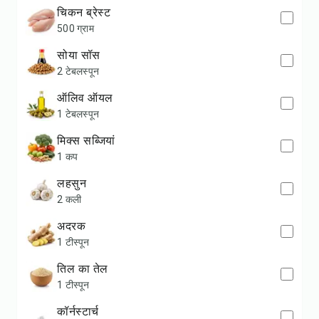
चिकन ब्रेस्ट
500 ग्राम
सोया सॉस
2 टेबलस्पून
ऑलिव ऑयल
1 टेबलस्पून
मिक्स सब्जियां
1 कप
लहसुन
2 कली
अदरक
1 टीस्पून
तिल का तेल
1 टीस्पून
कॉर्नस्टार्च