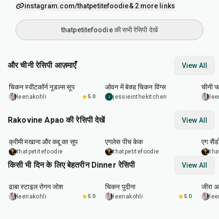
instagram.com/thatpetitefoodie
& 2 more links
thatpetitefoodie की सभी रेसिपी देखें
और चीनी रेसिपी आज़माएँ
View All
35
min
1
hr
30
min
14
m
चिकन स्वीटकॉर्न नूडल्स सूप
ओवन में बेक्ड चिकन विंग्स
चीनी फ
leenakohli
5.0
jessieinthekitchen
lee
J
Rakovine Apao की रेसिपी देखें
View All
15
min
1
hr
20
m
क्रीमी मखाना और कद्दू का सूप
एगलेस पीच केक
एग सैंड
thatpetitefoodie
thatpetitefoodie
tha
किसी भी दिन के लिए बेहतरीन Dinner रेसिपी
View All
1
hr
50
min
1
hr
15
min
25
m
ढाबा स्टाइल रोगन जोश
चिकन पुदीना
जीरा आ
leenakohli
5.0
leenakohli
5.0
lee