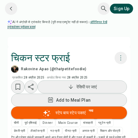
Sign Up
AI ने अंग्रेज़ी से ट्रांसलेट किया है (पूरी तरह एक्यूरेट नहीं हो सकता)।
ओरिजिनल देखें
·
ट्रांसलेशन प्रॉब्लम बताएं
चिकन स्टर फ्राई
Rakovine Apao (@thatpetitefoodie)
Chefadora AI से पकाएं
प्रकाशित
28 अप्रैल 2025
·
अपडेट किया गया
28 अप्रैल 2025
रेसिपी पर जाएं
रेसिपी वीडियो देखें
Add to Meal Plan
Add to Meal Plan
नया
स्टेप बाय स्टेप पकाएं
Add to Shopping List
चीनी
पूर्व एशियाई
Dinner
Main Course
मांसाहारी
ग्लूटेन-फ्री
डेयरी-फ्री
लैक्टोज-फ्री
नट-फ्री
पीनट-फ्री
अनाज-फ्री
चिकन और पोल्ट्री
टैग और पोषण संबंधी जानकारी अपने आप तैयार होती है और गलत हो सकती है। पकाने से पहले हमेशा पूरी