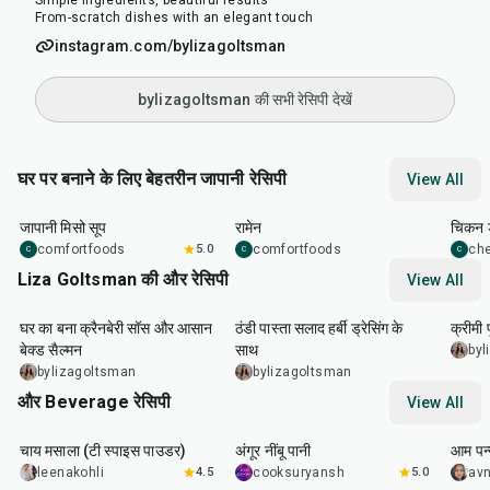
Simple ingredients, beautiful results
From-scratch dishes with an elegant touch
instagram.com/bylizagoltsman
bylizagoltsman की सभी रेसिपी देखें
घर पर बनाने के लिए बेहतरीन जापानी रेसिपी
View All
45
min
45
min
1
hr
जापानी मिसो सूप
रामेन
चिकन ड
comfortfoods
5.0
comfortfoods
ch
C
C
C
Liza Goltsman की और रेसिपी
View All
20
min
25
min
45
m
घर का बना क्रैनबेरी सॉस और आसान
ठंडी पास्ता सलाद हर्बी ड्रेसिंग के
क्रीमी
बेक्ड सैल्मन
साथ
byl
bylizagoltsman
bylizagoltsman
और Beverage रेसिपी
View All
15
min
10
min
40
m
चाय मसाला (टी स्पाइस पाउडर)
अंगूर नींबू पानी
आम पन्
leenakohli
4.5
cooksuryansh
5.0
av