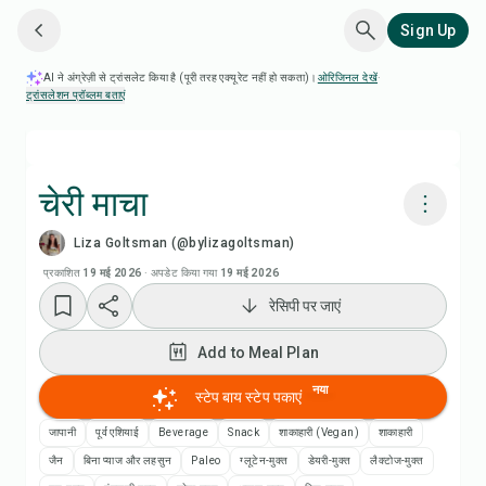
Sign Up
AI ने अंग्रेज़ी से ट्रांसलेट किया है (पूरी तरह एक्यूरेट नहीं हो सकता)।
ओरिजिनल देखें
·
ट्रांसलेशन प्रॉब्लम बताएं
चेरी माचा
Liza Goltsman (@bylizagoltsman)
Chefadora AI से पकाएं
प्रकाशित
19 मई 2026
·
अपडेट किया गया
19 मई 2026
रेसिपी पर जाएं
रेसिपी वीडियो देखें
Add to Meal Plan
Add to Meal Plan
नया
स्टेप बाय स्टेप पकाएं
Add to Shopping List
जापानी
पूर्व एशियाई
Beverage
Snack
शाकाहारी (Vegan)
शाकाहारी
जैन
बिना प्याज और लहसुन
Paleo
ग्लूटेन-मुक्त
डेयरी-मुक्त
लैक्टोज-मुक्त