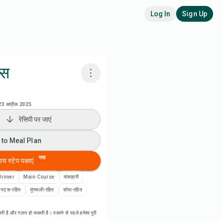
Log In
Sign Up
्स
adora AI से पकाएं
23 अप्रैल 2025
रेसिपी पर जाएं
 to Meal Plan
 to Meal Plan
 to Shopping List
नया
बाय स्टेप पकाएं
पी नोट्स
Dinner
Main Course
मांसाहारी
नट्स-रहित
मूंगफली-रहित
सोया-रहित
ी प्रिंट करें
ती है और गलत हो सकती है। पकाने से पहले हमेशा पूरी