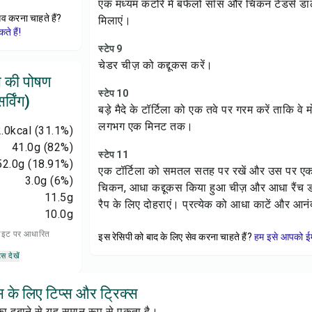
एक मध्यम कटोरे में बफेलो सॉस और चिकन टेंडर्स डा
ेव करना चाहते हैं?
मिलाएं।
े हैं!
स्टेप 9
चेडर चीज़ को कद्दूकस करें।
स की पोषण
स्टेप 10
्विंग)
बड़े मैदे के टॉर्टिला को एक तवे पर गरम करें ताकि वे
लगभग एक मिनट तक।
.0
kcal
(31.1%)
41.0
g
(82%)
स्टेप 11
52.0
g
(18.91%)
एक टॉर्टिला को समतल सतह पर रखें और उस पर एक र
3.0
g
(6%)
चिकन, आधा कद्दूकस किया हुआ चीज़ और आधा रैंच ड्रे
11.5
g
रैप के लिए दोहराएं। प्रत्येक को आधा काटें और आनंद
10.0
g
 डाइट पर आधारित
इस रेसिपी को बाद के लिए सेव करना चाहते हैं?
हम इसे आपको ईम
्स देखें
स के लिए टिप्स और ट्रिक्स
ा दबाने से यह समान रूप से पकता है।