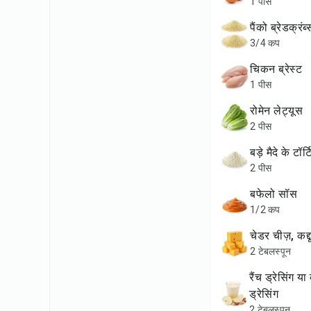
1 पीस
पैंको ब्रेडक्रंब्
3/4 कप
चिकन ब्रेस्ट
1 पीस
रोमेन लेट्यूस
2 पीस
बड़े मैदे के टॉर्
2 पीस
बफेलो सॉस
1/2 कप
चेडर चीज़, क
2 टेबलस्पून
रैंच ड्रेसिंग या ब्लू चीज़
ड्रेसिंग
2 टेबलस्पून