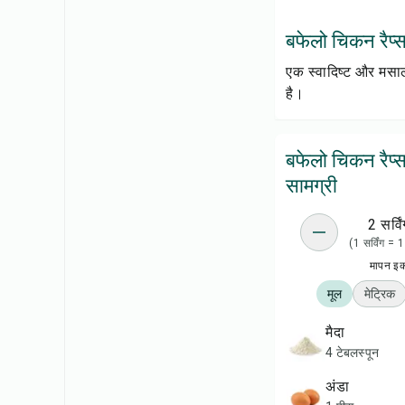
बफेलो चिकन रैप्स क
एक स्वादिष्ट और मसाले
है।
बफेलो चिकन रैप्
सामग्री
2 सर्विं
(1 सर्विंग =
मापन इ
मूल
मेट्रिक
मैदा
4 टेबलस्पून
अंडा