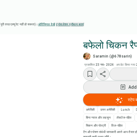
ै (पूरी तरह एक्यूरेट नहीं हो सकता)।
ओरिजिनल देखें
·
ट्रांसलेशन प्रॉब्लम बताएं
बफेलो चिकन रैप
Saramin (@678sarin)
Chef
प्रकाशित
23 नव॰ 2024
·
अपडेट किया गया
Add
Add
Add
स्टेप 
रेसि
अमेरिकी
उत्तर अमेरिकी
Lunch
बिना प्याज और लहसुन
लैक्टोज-रहित
रेसिप
चिकन और पोल्ट्री
तिल-रहित
टैग और पोषण संबंधी जानकारी अपने आप तैयार हो
सामग्री सूची ज़रूर जाँचें।