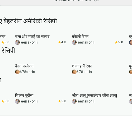
ए बेहतरीन अमेरिकी रेसिपी
40
min
1
hr
20
min
िन्स
चना और मकई का सलाद
बफ़ेलो विंग्स
ब
5.0
leenakohli
4.8
leenakohli
5.0
रेसिपी
1
hr
20
min
30
min
बैंगन परमेसन
शाकाहारी रेमन
फ
678sarin
678sarin
ी
1
hr
15
min
25
min
चिकन पुदीना
जीरा आलू (मसालेदार जीरा आलू)
प्
5.0
leenakohli
5.0
leenakohli