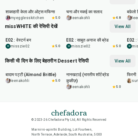
40
min
40
min
1
hr
शाकाहारी केला और ओट्स मफिन्स
चना और मकई का सलाद
बफ़ेलो व
myegglesskitchen
5.0
leenakohli
4.8
lee
missWHITE की रेसिपी देखें
View All
40
min
1
hr
43
m
E02 : वेस्टर्न बन
E02 : साबुत अनाज की ब्रेड
E02 : 
misszie02
5.0
misszie02
5.0
mi
M
M
M
किसी भी दिन के लिए बेहतरीन Dessert रेसिपी
View All
20
min
35
min
35
m
बादाम पट्टी (Almond Brittle)
नानखटाई (भारतीय शॉर्टब्रेड
फिरनी
कुकीज़)
leenakohli
5.0
su
leenakohli
5.0
chefadora
© 2023-26 Chefadora Pty Ltd, All Rights Reserved
Marnirni-apinthi Building, Lot Fourteen,
North Terrace, Adelaide, South Australia, 5000