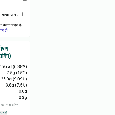
ए ताजा धनिया
ेव करना चाहते हैं?
े हैं!
 पोषण
्विंग)
.5
kcal
(6.88%)
7.5
g
(15%)
25.0
g
(9.09%)
3.8
g
(7.5%)
0.8
g
0.3
g
 डाइट पर आधारित
्स देखें