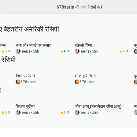
678sarin की सभी रेसिपी देखें
ए बेहतरीन अमेरिकी रेसिपी
40
min
1
hr
20
min
िन्स
चना और मकई का सलाद
बफ़ेलो विंग्स
ब
5.0
leenakohli
4.8
leenakohli
5.0
रेसिपी
1
hr
20
min
30
min
बैंगन परमेसन
शाकाहारी रेमन
फ
678sarin
678sarin
ी
1
hr
15
min
25
min
चिकन पुदीना
जीरा आलू (मसालेदार जीरा आलू)
प्
5.0
leenakohli
5.0
leenakohli