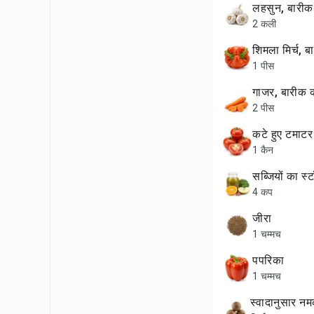
लहसुन, बारी
2 कली
शिमला मिर्च,
1 पीस
गाजर, बारीक 
2 पीस
कटे हुए टमाटर
1 कैन
सब्जियों का स
4 कप
जीरा
1 चम्मच
पपरिका
1 चम्मच
स्वादानुसार नमक और काली