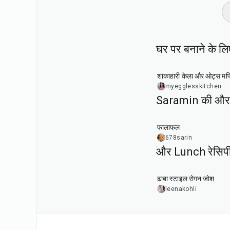
घर पर बनाने के लि
40
min
शाकाहारी केला और ओट्स मफ
myegglesskitchen
Saramin की और 
25
min
फालाफल
678sarin
और Lunch रेसिप
1
hr
50
min
ढाबा स्टाइल रोगन जोश
leenakohli