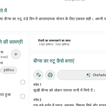
सेव क
े में
शेयर 
ष्ट बीन्स का स्टू, ठंडे दिन में आरामदायक भोजन के लिए एकदम सही। अपनी 
रिपोर्
ने की सामग्री
तैयारी का समय
पकाने का समय
1
घंटा
0
मिनट
1
घंटा
0
मिनट
ग्स
 1 bowl)
बीन्स का स्टू कैसे बनाएं
काई
इंपीरियल
Chefadora
स्टेप 1
सूखी बीन्स को धोकर रातभर पानी में भिगो दें।
 कटा हुआ
स्टेप 2
एक बड़े बर्तन में प्याज, लहसुन, शिमला मिर्च और गाज