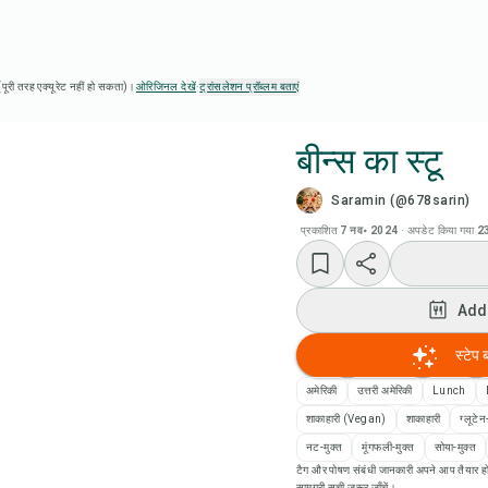
ै (पूरी तरह एक्यूरेट नहीं हो सकता)।
ओरिजिनल देखें
·
ट्रांसलेशन प्रॉब्लम बताएं
बीन्स का स्टू
Saramin (@678sarin)
Chef
प्रकाशित
7 नव॰ 2024
·
अपडेट किया गया
23
Add
Add
Add
स्टेप 
रेसि
अमेरिकी
उत्तरी अमेरिकी
Lunch
शाकाहारी (Vegan)
शाकाहारी
ग्लूटेन
रेसिप
नट-मुक्त
मूंगफली-मुक्त
सोया-मुक्त
टैग और पोषण संबंधी जानकारी अपने आप तैयार हो
सामग्री सूची ज़रूर जाँचें।