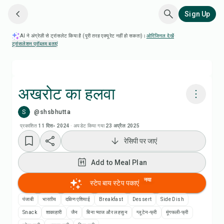
Sign Up
AI ने अंग्रेज़ी से ट्रांसलेट किया है (पूरी तरह एक्यूरेट नहीं हो सकता)।
ओरिजिनल देखें
·
ट्रांसलेशन प्रॉब्लम बताएं
अखरोट का हलवा
S
@shsbhutta
Chefadora AI से पकाएं
प्रकाशित
11 दिस॰ 2024
·
अपडेट किया गया
23 अप्रैल 2025
रेसिपी पर जाएं
रेसिपी वीडियो देखें
Add to Meal Plan
Add to Meal Plan
नया
स्टेप बाय स्टेप पकाएं
Add to Shopping List
पंजाबी
भारतीय
दक्षिण एशियाई
Breakfast
Dessert
Side Dish
Snack
शाकाहारी
जैन
बिना प्याज और लहसुन
ग्लूटेन-फ्री
मूंगफली-फ्री