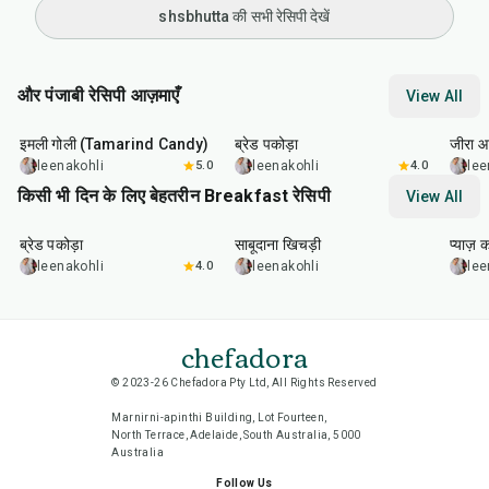
shsbhutta की सभी रेसिपी देखें
और पंजाबी रेसिपी आज़माएँ
View All
1
hr
20
min
15
min
25
m
इमली गोली (Tamarind Candy)
ब्रेड पकोड़ा
जीरा आ
leenakohli
5.0
leenakohli
4.0
lee
किसी भी दिन के लिए बेहतरीन Breakfast रेसिपी
View All
15
min
5
hr
20
min
35
m
ब्रेड पकोड़ा
साबूदाना खिचड़ी
प्याज़ 
leenakohli
4.0
leenakohli
lee
chefadora
© 2023-26 Chefadora Pty Ltd, All Rights Reserved
Marnirni-apinthi Building, Lot Fourteen,
North Terrace, Adelaide, South Australia, 5000
Australia
Follow Us