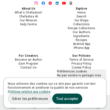
About Us
Explore
What's Chefadora?
Home
Chefadora AI
Search
Our Mission
Our Blogs
Help Centre
Collections
Recipe Collections
Our Authors
Ingredients
Recipes
Android App
iPhone App
For Creators
Our Policies
Become an Author
Terms of Service
Earn Program
Privacy Policy
Contact Us
Cookie Policy
Préférences cookies
Ne pas vendre ni partager mes
informations personnelles
Limiter l'utilisation de mes
Nous utilisons des cookies sur ce site pour garantir son bon
informations personnelles
fonctionnement et améliorer la qualité de nos services.
sensibles
Politique relative aux cookies
Gérer les préférences
Tout accepter
Home
Plan
Ask Adora
Lists
You