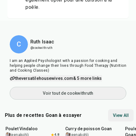
poêle.
Ruth Isaac
C
@cookwithruth
I am an Applied Psychologist with a passion for cooking and
helping people change their lives through Food Therapy (Nutrition
and Cooking Classes)
theversatilehousewives.com
& 5 more links
Voir tout de cookwithruth
Plus de recettes Goan à essayer
View All
1
hr
35
min
40
min
1
hr
Poulet Vindaloo
Curry de poisson Goan
Poule
Goan
leenakohli
4.8
leenakohli