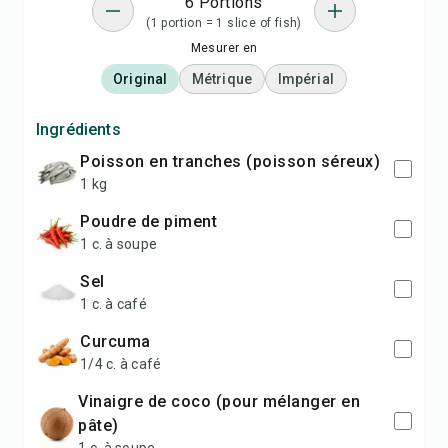
6 Portions
(1 portion = 1 slice of fish)
Mesurer en
Original
Métrique
Impérial
Ingrédients
poisson en tranches (poisson séreux)
1 kg
poudre de piment
1 c. à soupe
sel
1 c. à café
curcuma
1/4 c. à café
vinaigre de coco (pour mélanger en
pâte)