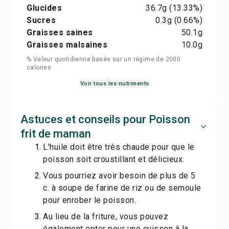
Glucides
36.7
g
(13.33%)
Sucres
0.3
g
(0.66%)
Graisses saines
50.1
g
Graisses malsaines
10.0
g
% Valeur quotidienne basée sur un régime de 2000
calories
Voir tous les nutriments
Astuces et conseils pour Poisson
frit de maman
L'huile doit être très chaude pour que le
poisson soit croustillant et délicieux.
Vous pourriez avoir besoin de plus de 5
c. à soupe de farine de riz ou de semoule
pour enrober le poisson.
Au lieu de la friture, vous pouvez
également opter pour une cuisson à la