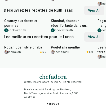
lee
Découvrez les recettes de Ruth Isaac
View All
20
min
10
min
35
m
Chutney aux dattes et
Khoshaf, douceur
Ragoû
pommes
réconfortante dans un
mang
verre
cookwithruth
cookwithruth
coo
C
C
C
Les meilleures recettes pour le Lunch
View All
1
hr
50
min
1
hr
15
min
25
m
Rogan Josh style dhaba
Poulet à la menthe
Jeer
terre
leenakohli
5.0
leenakohli
5.0
lee
chefadora
© 2023-26 Chefadora Pty Ltd, All Rights Reserved
Marnirni-apinthi Building, Lot Fourteen,
North Terrace, Adelaide, South Australia, 5000
Australia
Follow Us