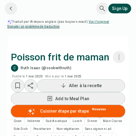
Sign Up
Traduit par IA depuis anglais (pas toujours exact).
Voir l'original
·
Signaler un problème de traduction
Poisson frit de maman
C
Ruth Isaac (@cookwithruth)
Cuisiner avec Chefadora AI
Publié le
1 mai 2025
·
Mis à jour le
1 mai 2025
Aller à la recette
Add to Meal Plan
Add to Meal Plan
Add to Shopping List
Nouveau
Cuisiner étape par étape
Notes de recette
Goan
Indienne
Sud-Asiatique
Lunch
Dinner
Main Course
Side Dish
Pescétarien
Non-végétarien
Sans oignon ni ail