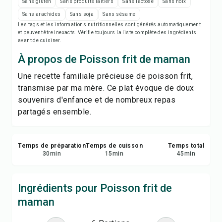
Imprimer la recette
Sans gluten
Sans produits laitiers
Sans lactose
Sans noix
Sans arachides
Sans soja
Sans sésame
Les tags et les informations nutritionnelles sont générés automatiquement
Enregistrer
et peuvent être inexacts. Vérifie toujours la liste complète des ingrédients
avant de cuisiner.
Partager
À propos de Poisson frit de maman
Une recette familiale précieuse de poisson frit,
Signaler
transmise par ma mère. Ce plat évoque de doux
souvenirs d'enfance et de nombreux repas
partagés ensemble.
Temps de préparation
Temps de cuisson
Temps total
30
min
15
min
45
min
Ingrédients pour Poisson frit de
maman