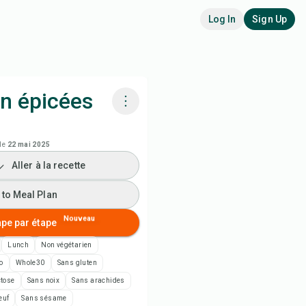
Log In
Sign Up
on épicées
siner avec Chefadora AI
le
22 mai 2025
Aller à la recette
arder la vidéo de la recette
 to Meal Plan
 to Meal Plan
Nouveau
ape par étape
 to Shopping List
Lunch
Non végétarien
o
Whole30
Sans gluten
es de recette
ctose
Sans noix
Sans arachides
œuf
Sans sésame