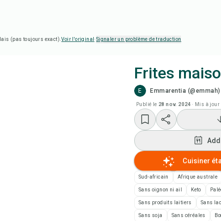
lais (pas toujours exact).
Voir l'original
·
Signaler un problème de traduction
Frites mais
E
Emmarentia (@emmah)
Cui
Publié le
28 nov. 2024
·
Mis à jour 
Reg
Add
Add
Cuisiner ét
Add
Sud-africain
Afrique australe
Sans oignon ni ail
Keto
Palé
Not
Sans produits laitiers
Sans la
Sans soja
Sans céréales
B