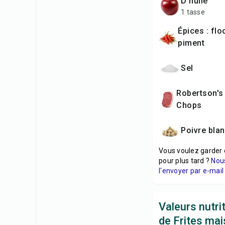
d'huile
1 tasse
Épices : flocons de
piment
sel
Robertson's Steak and
Chops
poivre blan
Vous voulez garder 
pour plus tard ?
Nou
l'envoyer par e-mail 
Valeurs nutri
de Frites ma