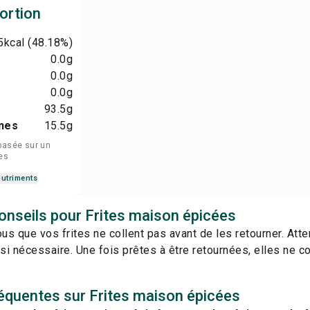
ortion
5
kcal
(48.18%)
0.0
g
0.0
g
0.0
g
93.5
g
nes
15.5
g
basée sur un
es
nutriments
onseils pour Frites maison épicées
s que vos frites ne collent pas avant de les retourner. Att
i nécessaire. Une fois prêtes à être retournées, elles ne co
équentes sur Frites maison épicées