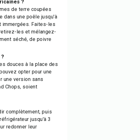
ricaines ?
mmes de terre coupées
le dans une poêle jusqu'à
ent immergées. Faites-les
 retirez-les et mélangez-
ment séché, de poivre
 ?
tes douces à la place des
 pouvez opter pour une
our une version sans
nd Chops, soient
dir complètement, puis
éfrigérateur jusqu'à 3
eur redonner leur