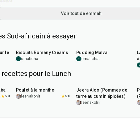
Voir tout de emmah
es Sud-africain à essayer
35
min
45
min
ur le
Biscuits Romany Creams
Pudding Malva
L
à
omalicha
omalicha
O
O
 recettes pour le Lunch
1
hr
15
min
25
min
aba
Poulet à la menthe
Jeera Aloo (Pommes de
P
terre au cumin épicées)
(
5.0
leenakohli
5.0
leenakohli