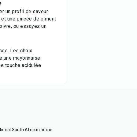
?
r un profil de saveur
a et une pincée de piment
oivre, ou essayez un
ces. Les choix
ême une mayonnaise
ne touche acidulée
itional South African home