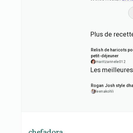
Plus de recett
19
min
Relish de haricots po
petit-déjeuner
maritzannele012
Les meilleures
1
hr
50
min
Rogan Josh style dh
leenakohli
chefadora