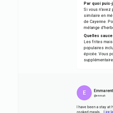
Par quoi puis-
Si vous n'avez 
similaire en mé
de Cayenne. Pou
mélange d'herbe
Quelles sauce
Les frites mais
populaires incl
épicée. Vous p
supplémentaire
Emmarent
E
@emmah
I have been a stay at
cooked meals,
...
Lire l