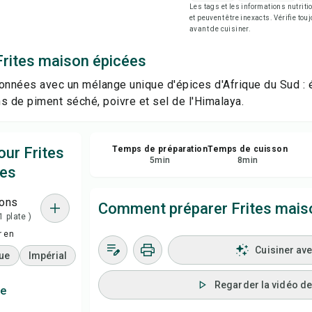
Les tags et les informations nutri
Imp
et peuvent être inexacts. Vérifie tou
avant de cuisiner.
Enr
Frites maison épicées
sonnées avec un mélange unique d'épices d'Afrique du Sud :
Par
s de piment séché, poivre et sel de l'Himalaya.
Sig
our Frites
Temps de préparation
Temps de cuisson
5
min
8
min
ées
ions
Comment préparer Frites mais
1 plate )
r en
Cuisiner av
ue
Impérial
Regarder la vidéo de 
re