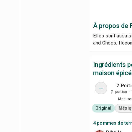
À propos de 
Elles sont assai
and Chops, flocon
Ingrédients p
maison épic
2 Port
(1 portion = 
Mesure
Original
Métriq
4 pommes de ter