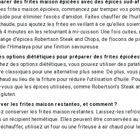
rer des frites maison épicées avec des épices sud-af
des frites maison épicées, commencez par tremper vos po
roide pour éliminer l'excès d'amidon. Faites chauffer de l'hui
 chaude, puis ajoutez les frites en veillant à ce qu'elles soi
 à 4 minutes en les retournant à mi-cuisson. Une fois cuites,
lange d'épices Robertson Steak and Chops, de flocons de pi
 de l'Himalaya pour une finition savoureuse.
es options diététiques pour préparer des frites épicées
hez des options diététiques, vous pouvez utiliser des pata
 classiques pour une alternative plus saine. De plus, vous
chaud au lieu de la friture pour réduire l'utilisation d'huile. P
z-vous que les épices utilisées, comme Robertson's Steak a
 gluten.
rver les frites maison restantes, et comment ?
z conserver les frites maison restantes. Laissez-les refroi
 un récipient hermétique. Elles peuvent être conservées au r
réchauffer, utilisez un four ou une friteuse à air chaud pour l