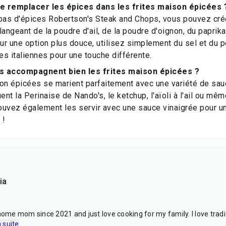
je remplacer les épices dans les frites maison épicées 
pas d'épices Robertson's Steak and Chops, vous pouvez crée
langeant de la poudre d'ail, de la poudre d'oignon, du paprik
r une option plus douce, utilisez simplement du sel et du p
s italiennes pour une touche différente.
s accompagnent bien les frites maison épicées ?
on épicées se marient parfaitement avec une variété de sau
uent la Perinaise de Nando's, le ketchup, l'aïoli à l'ail ou m
ouvez également les servir avec une sauce vinaigrée pour u
 !
ia
 home mom since 2021 and just love cooking for my family. I love trad
a suite