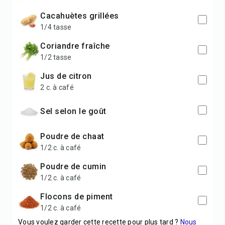
cacahuètes grillées
1/4 tasse
coriandre fraîche
1/2 tasse
jus de citron
2 c. à café
sel selon le goût
poudre de chaat
1/2 c. à café
poudre de cumin
1/2 c. à café
flocons de piment
1/2 c. à café
Vous voulez garder cette recette pour plus tard ?
Nous