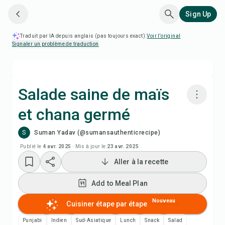
Sign Up
Traduit par IA depuis anglais (pas toujours exact).
Voir l'original
·
Signaler un problème de traduction
Salade saine de maïs
et chana germé
Cuisiner avec Chefadora AI
S
Suman Yadav (@sumansauthenticrecipe)
Regarder la vidéo de la recette
Publié le
4 avr. 2025
·
Mis à jour le
23 avr. 2025
Aller à la recette
Add to Meal Plan
Add to Meal Plan
Add to Shopping List
Nouveau
Cuisiner étape par étape
Punjabi
Indien
Sud-Asiatique
Lunch
Snack
Salad