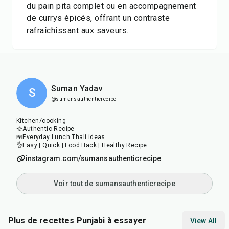
du pain pita complet ou en accompagnement
de currys épicés, offrant un contraste
rafraîchissant aux saveurs.
Suman Yadav
S
@sumansauthenticrecipe
Kitchen/cooking
🥘Authentic Recipe
🍱Everyday Lunch Thali ideas
👌Easy | Quick | Food Hack | Healthy Recipe
instagram.com/sumansauthenticrecipe
Voir tout de sumansauthenticrecipe
Plus de recettes Punjabi à essayer
View All
1
hr
20
min
15
min
25
m