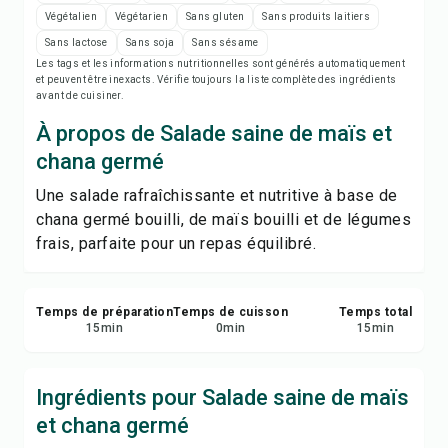
Notes de recette
Végétalien
Végétarien
Sans gluten
Sans produits laitiers
Sans lactose
Sans soja
Sans sésame
Imprimer la recette
Les tags et les informations nutritionnelles sont générés automatiquement
et peuvent être inexacts. Vérifie toujours la liste complète des ingrédients
avant de cuisiner.
Enregistrer
À propos de Salade saine de maïs et
chana germé
Partager
Une salade rafraîchissante et nutritive à base de
chana germé bouilli, de maïs bouilli et de légumes
Signaler
frais, parfaite pour un repas équilibré.
Temps de préparation
Temps de cuisson
Temps total
15
min
0
min
15
min
Ingrédients pour Salade saine de maïs
et chana germé