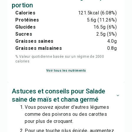
portion
Calories
121.5
kcal
(6.08%)
Protéines
5.6
g
(11.26%)
Glucides
16.5
g
(6%)
Sucres
2.5
g
(5%)
Graisses saines
4.0
g
Graisses malsaines
0.8
g
% Valeur quotidienne basée sur un régime de 2000
calories
Voir tous les nutriments
Astuces et conseils pour Salade
saine de maïs et chana germé
Vous pouvez ajouter d'autres légumes
comme des poivrons ou des carottes
pour plus de croquant.
Pour une touche plus épicée, augmentez