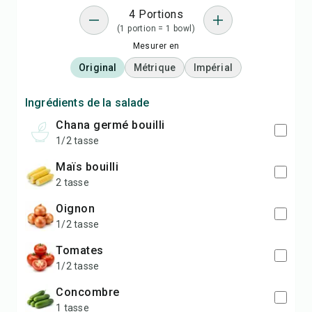
4 Portions
(1 portion = 1 bowl)
Mesurer en
Original
Métrique
Impérial
Ingrédients de la salade
chana germé bouilli
1/2 tasse
maïs bouilli
2 tasse
oignon
1/2 tasse
tomates
1/2 tasse
concombre
1 tasse