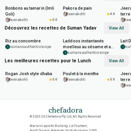
Bonbons au tamarin (Imli
Pakora de pain
Jeer
Goli)
terre
leenakohli
4.0
leenakohli
5.0
lee
Découvrez les recettes de Suman Yadav
View All
10
min
10
min
15
m
Riz au concombre
Laddoos instantanés
Lait 
moelleux au sésame et au
sumansauthenticrecipe
su
S
S
jaggery
sumansauthenticrecipe
S
Les meilleures recettes pour le Lunch
View All
1
hr
50
min
1
hr
15
min
25
m
Rogan Josh style dhaba
Poulet à la menthe
Jeer
terre
leenakohli
5.0
leenakohli
5.0
lee
chefadora
© 2023-26 Chefadora Pty Ltd, All Rights Reserved
Marnirni-apinthi Building, Lot Fourteen,
North Terrace, Adelaide, South Australia, 5000