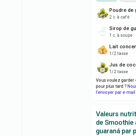
poudre de
2 c. à café
sirop de g
1 c. à soupe
lait conce
1/2 tasse
jus de co
1/2 tasse
Vous voulez garder 
pour plus tard ?
Nou
l'envoyer par e-mail 
Valeurs nutri
de Smoothie 
guaraná par 