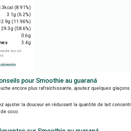
.3
kcal
(8.91%)
3.1
g
(6.2%)
32.9
g
(11.96%)
29.3
g
(58.6%)
0.6
g
nes
3.4
g
basée sur un
es
nutriments
onseils pour Smoothie au guaraná
uche encore plus rafraîchissante, ajoutez quelques glaçons
 ajuster la douceur en réduisant la quantité de lait concent
 de coco.
équentes sur Smoothie au guaraná