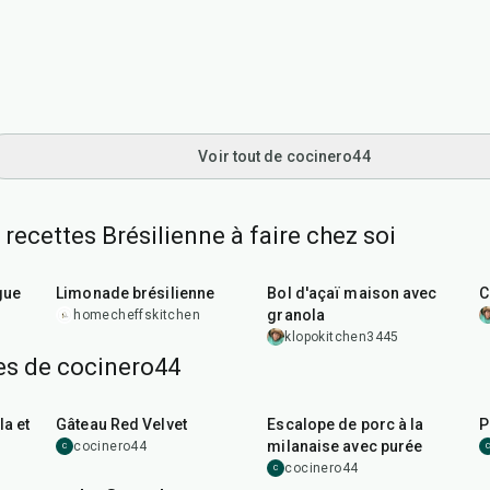
Voir tout de cocinero44
 recettes Brésilienne à faire chez soi
10
min
25
min
gue
Limonade brésilienne
Bol d'açaï maison avec
C
granola
homecheffskitchen
klopokitchen3445
tes de cocinero44
45
min
50
min
la et
Gâteau Red Velvet
Escalope de porc à la
P
milanaise avec purée
cocinero44
C
C
cocinero44
C