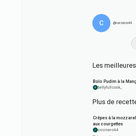
C
@cocinero44
Les meilleures
1
hr
5
min
Bolo Pudim à la Man
bellyfullcook_
B
Plus de recet
1
hr
Crêpes à la mozzarel
aux courgettes
cocinero44
C