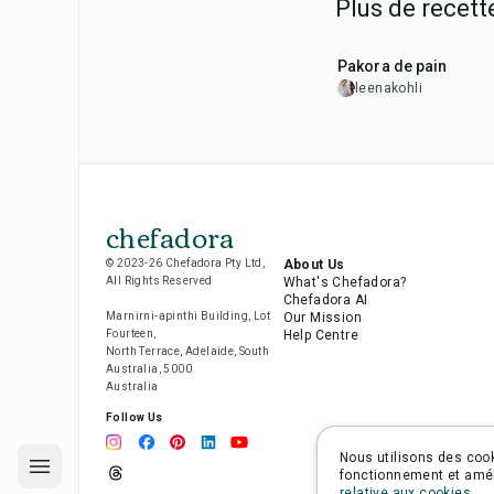
Plus de recett
15
min
Pakora de pain
leenakohli
chefadora
© 2023-26 Chefadora Pty Ltd,
About Us
All Rights Reserved
What's Chefadora?
Chefadora AI
Marnirni-apinthi Building, Lot
Our Mission
Fourteen,
Help Centre
North Terrace, Adelaide, South
Australia, 5000
Australia
Follow Us
Nous utilisons des cook
fonctionnement et améli
relative aux cookies