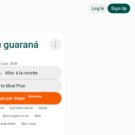
Log In
Sign Up
 guaraná
siner avec Chefadora AI
2 juil. 2025
Aller à la recette
 to Meal Plan
 to Meal Plan
 to Shopping List
Nouveau
ape par étape
es de recette
nne
Sud-américaine
Snack
Sans oignon ni ail
Kéto
rimer la recette
 arachides
Sans soja