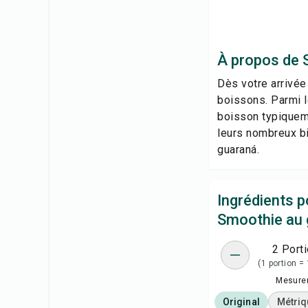
À propos de 
Dès votre arrivée 
boissons. Parmi l
boisson typiqueme
leurs nombreux bi
guaraná.
Ingrédients p
Smoothie au 
2 Port
(1 portion =
Mesure
Original
Métriq