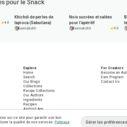
es pour le Snack
5
hr
20
min
15
min
Khichdi de perles de
Noix sucrées et salées
B
tapioca (Sabudana)
pour l'apéritif
t
4.0
leenakohli
leenakohli
5.0
Explore
For Creators
Home
Become an Aut
Search
Earn Program
Our Blogs
Contact Us
Collections
Recipe Collections
Our Authors
Ingredients
Recipes
Android App
iPhone App
ies sur ce site pour garantir son bon
Gérer les préférence
orer la qualité de nos services.
Politique