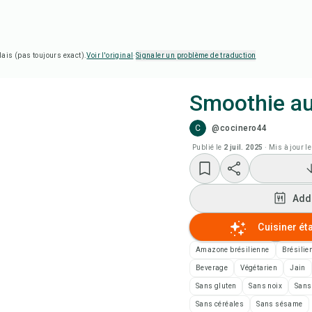
lais (pas toujours exact).
Voir l'original
·
Signaler un problème de traduction
Smoothie au
C
@cocinero44
Cui
Publié le
2 juil. 2025
·
Mis à jour le
Add
Add
Add
Cuisiner ét
Not
Amazone brésilienne
Brésilie
Beverage
Végétarien
Jain
Imp
Sans gluten
Sans noix
Sans
Sans céréales
Sans sésame