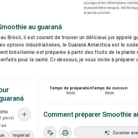
Les tags et les informations nutri
Enr
et peuvent être inexacts. Vérifie tou
avant de cuisiner.
Par
Smoothie au guaraná
au Brésil, il est courant de trouver un délicieux jus appelé 
Sig
es options industrialisées, le Guaraná Antarctica est le soda
nt brésilienne est préparée à partir des fruits de la plante
enfaits pour la santé. Ci-dessous, je vous invite à préparer
our
Temps de préparation
Temps de cuisson
5
min
0
min
guaraná
ions
Comment préparer Smoothie a
 1 glass)
r en
Cuisiner av
ue
Impérial