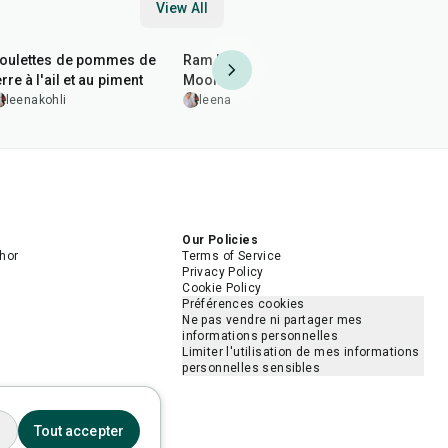
View All
40
min
2
hr
50
min
20
min
oulettes de pommes de
Ram Ladoo (Beignets de
Nougat au
erre à l'ail et au piment
Moong Dal)
(Badaam Pa
leenakohli
leenakohli
leenakohl
Our Policies
hor
Terms of Service
Privacy Policy
Cookie Policy
Préférences cookies
Ne pas vendre ni partager mes
informations personnelles
Limiter l'utilisation de mes informations
personnelles sensibles
s
Tout accepter