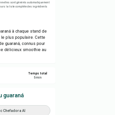
tionnelles sont générés automatiquement
egistrer
jours la liste complète des ingrédients
tager
guaraná à chaque stand de
naler
 le plus populaire. Cette
 de guaraná, connus pour
 ce délicieux smoothie au
Temps total
5
min
u guaraná
ec Chefadora AI