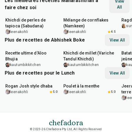
Les meilleures recettes Maharashtrian à
View
faire chez soi
All
5
hr
20
min
30
min
1
hr
Khichdi de perles de
Mélange de cornflakes
Ragda
tapioca (Sabudana)
(Namkeen)
su
leenakohli
leenakohli
4.5
Plus de recettes de Abhishek Boke
View All
35
min
22
min
20
m
Recette ultime d'Aloo
Khichdi de millet (Variche
Batat
Bhujia
Tandul Khichdi)
jeûn
kautumbikkitchen
kautumbikkitchen
kau
Plus de recettes pour le Lunch
View All
1
hr
50
min
1
hr
15
min
25
m
Rogan Josh style dhaba
Poulet à la menthe
Jeer
terre
leenakohli
5.0
leenakohli
5.0
lee
chefadora
© 2023-26 Chefadora Pty Ltd, All Rights Reserved