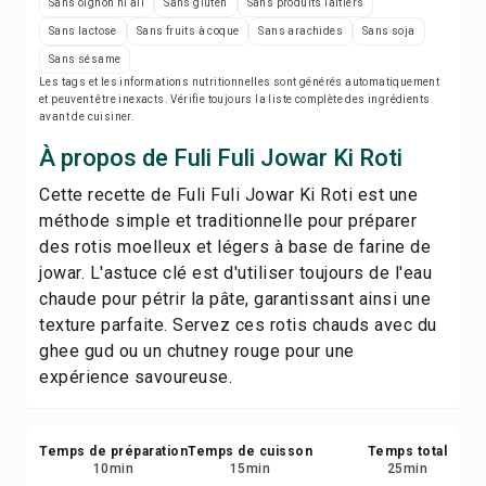
Notes de recette
Sans oignon ni ail
Sans gluten
Sans produits laitiers
Sans lactose
Sans fruits à coque
Sans arachides
Sans soja
Imprimer la recette
Sans sésame
Les tags et les informations nutritionnelles sont générés automatiquement
et peuvent être inexacts. Vérifie toujours la liste complète des ingrédients
avant de cuisiner.
Enregistrer
À propos de Fuli Fuli Jowar Ki Roti
Partager
Cette recette de Fuli Fuli Jowar Ki Roti est une
méthode simple et traditionnelle pour préparer
Signaler
des rotis moelleux et légers à base de farine de
jowar. L'astuce clé est d'utiliser toujours de l'eau
chaude pour pétrir la pâte, garantissant ainsi une
texture parfaite. Servez ces rotis chauds avec du
ghee gud ou un chutney rouge pour une
expérience savoureuse.
Temps de préparation
Temps de cuisson
Temps total
10
min
15
min
25
min