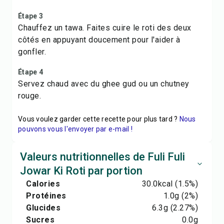
Étape 3
Chauffez un tawa. Faites cuire le roti des deux
côtés en appuyant doucement pour l'aider à
gonfler.
Étape 4
Servez chaud avec du ghee gud ou un chutney
rouge.
Vous voulez garder cette recette pour plus tard ?
Nous
pouvons vous l'envoyer par e-mail !
Valeurs nutritionnelles de Fuli Fuli
Jowar Ki Roti par portion
Calories
30.0
kcal
(1.5%)
Protéines
1.0
g
(2%)
Glucides
6.3
g
(2.27%)
Sucres
0.0
g