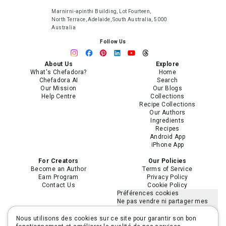
Marnirni-apinthi Building, Lot Fourteen,
North Terrace, Adelaide, South Australia, 5000
Australia
Follow Us
About Us
Explore
What's Chefadora?
Home
Chefadora AI
Search
Our Mission
Our Blogs
Help Centre
Collections
Recipe Collections
Our Authors
Ingredients
Recipes
Android App
iPhone App
For Creators
Our Policies
Become an Author
Terms of Service
Earn Program
Privacy Policy
Contact Us
Cookie Policy
Préférences cookies
Ne pas vendre ni partager mes
informations personnelles
Limiter l'utilisation de mes
Nous utilisons des cookies sur ce site pour garantir son bon
informations personnelles