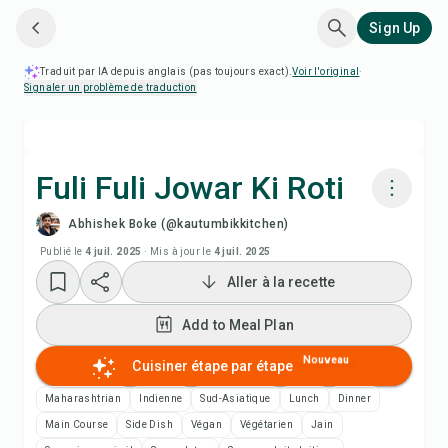
Sign Up
Traduit par IA depuis anglais (pas toujours exact).
Voir l'original
·
Signaler un problème de traduction
Fuli Fuli Jowar Ki Roti
Abhishek Boke (@kautumbikkitchen)
Cuisiner avec Chefadora AI
Publié le
4 juil. 2025
·
Mis à jour le
4 juil. 2025
Aller à la recette
Regarder la vidéo de la recette
Add to Meal Plan
Add to Meal Plan
Nouveau
Cuisiner étape par étape
Add to Shopping List
Maharashtrian
Indienne
Sud-Asiatique
Lunch
Dinner
Main Course
Side Dish
Végan
Végétarien
Jain