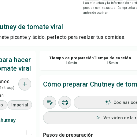
Las etiquetas y la información nut
Imp
pueden ser inexactas. Comprueba si
antes de cocinar.
Gu
utney de tomate viral
ate picante y ácido, perfecto para realzar tus comidas.
Com
Rep
para hacer
Tiempo de preparación
Tiempo de cocción
10
min
15
min
mate viral
ones
Cómo preparar Chutney de toma
 1/4 cup)
en
Cocinar co
co
Imperial
Ver video de la 
chutney
Pasos de preparación