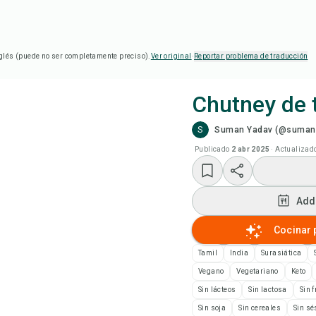
glés (puede no ser completamente preciso).
Ver original
·
Reportar problema de traducción
Chutney de 
S
Suman Yadav (@sumans
Coc
Publicado
2 abr 2025
·
Actualizad
Ver
Add
Add
Cocinar 
Add
Tamil
India
Surasiática
Vegano
Vegetariano
Keto
Not
Sin lácteos
Sin lactosa
Sin 
Sin soja
Sin cereales
Sin s