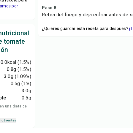
ta receta para
viamos por
Paso 8
Retira del fuego y deja enfriar antes de se
¿Quieres guardar esta receta para después?
¡
utricional
e tomate
ión
30.0
kcal
(1.5%)
0.8
g
(1.5%)
3.0
g
(1.09%)
0.5
g
(1%)
3.0
g
ble
0.5
g
 en una dieta de
nutrientes