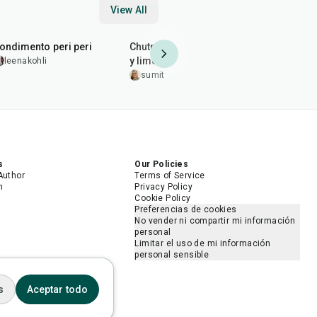
View All
10
min
20
min
25
min
ondimento peri peri
Chutney de chile rojo, ajo
Salsa mult
y limón
leenakohli
vidhisahn
sumitakakkar
5.0
s
Our Policies
Author
Terms of Service
m
Privacy Policy
Cookie Policy
Preferencias de cookies
No vender ni compartir mi información
personal
Limitar el uso de mi información
personal sensible
s
Aceptar todo