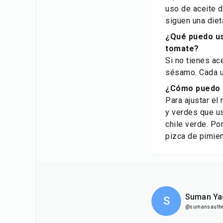
uso de aceite 
siguen una diet
¿Qué puedo us
tomate?
Si no tienes ac
sésamo. Cada un
¿Cómo puedo a
Para ajustar el
y verdes que us
chile verde. Po
pizca de pimien
Suman Ya
S
@sumansauthen