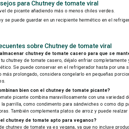
sejos para Chutney de tomate viral
nivel de picante añadiendo más o menos chiles verdes.
y se puede guardar en un recipiente hermético en el refrige
ecuentes sobre Chutney de tomate viral
lmacenar chutney de tomate casero para que se mant
tu chutney de tomate casero, déjalo enfriar completamente y
ético. Se puede conservar en el refrigerador hasta por una 
 más prolongado, considera congelarlo en pequeñas porcion
es.
ombinan bien con el chutney de tomate picante?
tomate picante combina maravillosamente con una variedad d
a la parrilla, como condimento para sándwiches o como dip p
as. También complementa platos de arroz y puede realzar el
el chutney de tomate apto para veganos?
 de chutney de tomate ya es vegana, ya que no incluye produc