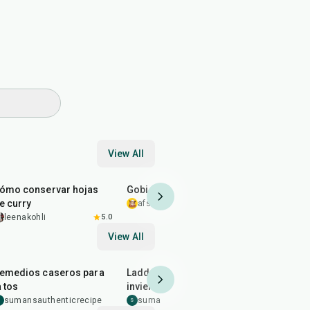
View All
5
min
40
min
25
min
ómo conservar hojas
Gobi 65
Idli frito 
e curry
afsheenmushtaq
5.0
thecurry
leenakohli
5.0
View All
5
min
1
hr
45
min
emedios caseros para
Laddoo especial de
Seviyan n
a tos
invierno
sumansau
S
sumansauthenticrecipe
sumansauthenticrecipe
S
S