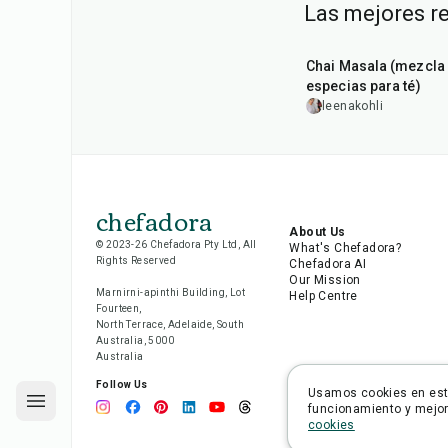
Las mejores r
15
min
Chai Masala (mezcla
especias para té)
leenakohli
chefadora
About Us
© 2023-26 Chefadora Pty Ltd, All
What's Chefadora?
Rights Reserved
Chefadora AI
Our Mission
Marnirni-apinthi Building, Lot
Help Centre
Fourteen,
North Terrace, Adelaide, South
Australia, 5000
Australia
Follow Us
Usamos cookies en este
funcionamiento y mejora
cookies