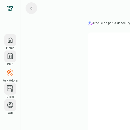
Traducido por IA desde in
Home
Plan
Ask Adora
Lists
You