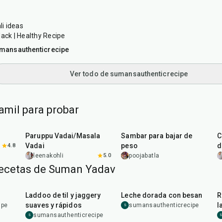
i ideas
Hack | Healthy Recipe
mansauthenticrecipe
Ver todo de sumansauthenticrecipe
amil para probar
3
hr
40
min
35
min
Paruppu Vadai/Masala
Sambar para bajar de
C
Vadai
peso
d
4.8
leenakohli
5.0
poojabatla
recetas de Suman Yadav
10
min
15
min
Laddoo de til y jaggery
Leche dorada con besan
R
suaves y rápidos
l
ipe
sumansauthenticrecipe
S
sumansauthenticrecipe
S