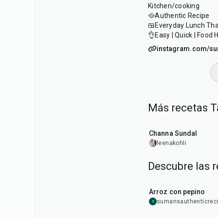
Kitchen/cooking
🥘Authentic Recipe
🍱Everyday Lunch Thal
👌Easy | Quick | Food 
instagram.com/su
Más recetas T
25
min
Channa Sundal
leenakohli
Descubre las 
10
min
Arroz con pepino
sumansauthenticrec
S