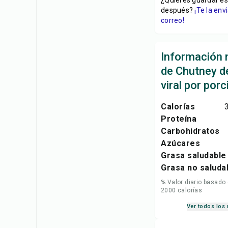
¿Quieres guardar es
después?
¡Te la en
correo!
Información n
de Chutney d
viral por porc
Calorías
Proteína
Carbohidratos
Azúcares
Grasa saludable
Grasa no saluda
% Valor diario basado
2000 calorías
Ver todos los 