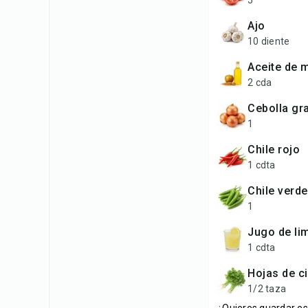
5
Ajo
10 diente
Aceite de
2 cda
Cebolla g
1
Chile rojo
1 cdta
Chile verde
1
Jugo de li
1 cdta
Hojas de c
1/2 taza