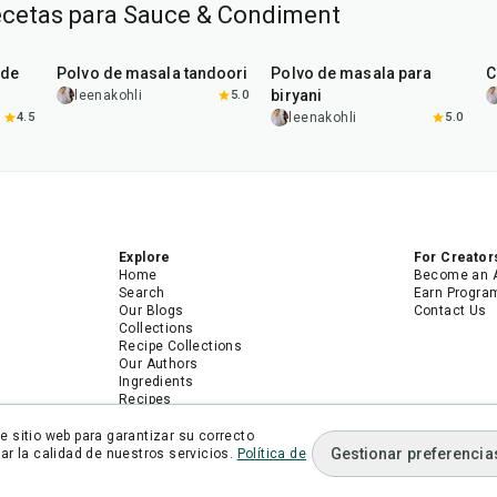
ecetas para Sauce & Condiment
20
min
20
min
 de
Polvo de masala tandoori
Polvo de masala para
C
biryani
leenakohli
5.0
4.5
leenakohli
5.0
Explore
For Creator
Home
Become an 
Search
Earn Progra
Our Blogs
Contact Us
Collections
Recipe Collections
Our Authors
Ingredients
Recipes
Android App
iPhone App
 sitio web para garantizar su correcto
Gestionar preferencia
r la calidad de nuestros servicios.
Política de