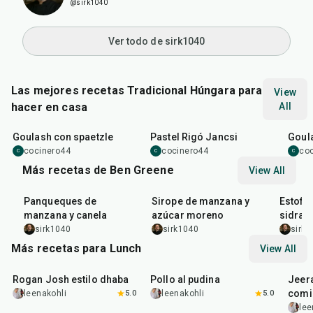
@sirk1040
Ver todo de sirk1040
Las mejores recetas Tradicional Húngara para
View
hacer en casa
All
2
hr
1
hr
15
min
2
hr
Goulash con spaetzle
Pastel Rigó Jancsi
Goul
cocinero44
cocinero44
co
C
C
C
Más recetas de Ben Greene
View All
20
min
10
min
3
hr
20
Panqueques de
Sirope de manzana y
Estofa
manzana y canela
azúcar moreno
sidra 
sirk1040
sirk1040
sirk
Más recetas para Lunch
View All
1
hr
50
min
1
hr
15
min
25
m
Rogan Josh estilo dhaba
Pollo al pudina
Jeer
comi
leenakohli
5.0
leenakohli
5.0
lee