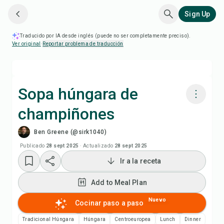
Sign Up
Traducido por IA desde inglés (puede no ser completamente preciso).
Ver original
·
Reportar problema de traducción
Sopa húngara de
champiñones
Cocinar con Chefadora AI
Ben Greene (@sirk1040)
Add to Meal Plan
Publicado
28 sept 2025
·
Actualizado
28 sept 2025
Ir a la receta
Add to Shopping List
Add to Meal Plan
Notas de la receta
Nuevo
Cocinar paso a paso
Tradicional Húngara
Húngara
Centroeuropea
Lunch
Dinner