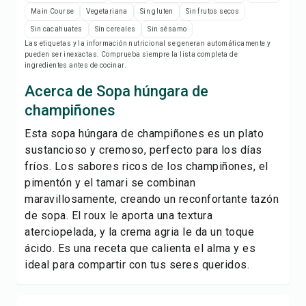
Imprimir receta
Main Course
Vegetariana
Sin gluten
Sin frutos secos
Sin cacahuates
Sin cereales
Sin sésamo
Guardar
Las etiquetas y la información nutricional se generan automáticamente y
pueden ser inexactas. Comprueba siempre la lista completa de
ingredientes antes de cocinar.
Compartir
Acerca de Sopa húngara de
champiñones
Reportar
Esta sopa húngara de champiñones es un plato
sustancioso y cremoso, perfecto para los días
fríos. Los sabores ricos de los champiñones, el
pimentón y el tamari se combinan
maravillosamente, creando un reconfortante tazón
de sopa. El roux le aporta una textura
aterciopelada, y la crema agria le da un toque
ácido. Es una receta que calienta el alma y es
ideal para compartir con tus seres queridos.