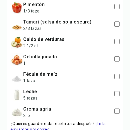
pimentón
1/3 taza
tamari (salsa de soja oscura)
2/3 tazas
caldo de verduras
2 1/2 qt
cebolla picada
1
fécula de maíz
1 taza
leche
5 tazas
crema agria
2 lb
¿Quieres guardar esta receta para después?
¡Te la
enviamos por correo!