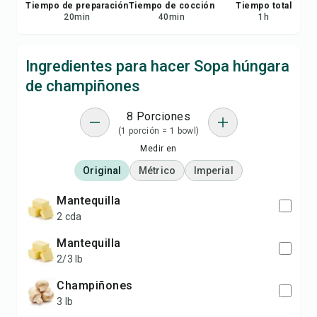
Tiempo de preparación
Tiempo de cocción
Tiempo total
20
min
40
min
1
h
Ingredientes para hacer Sopa húngara
de champiñones
8 Porciones
(1 porción = 1 bowl)
Medir en
Original
Métrico
Imperial
mantequilla
2 cda
mantequilla
2/3 lb
champiñones
3 lb