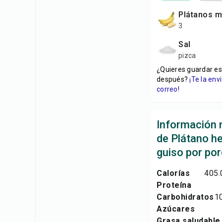
plátanos 
3
sal
pizca
¿Quieres guardar es
después?
¡Te la en
correo!
Información n
de Plátano h
guiso por por
Calorías
405.
Proteína
Carbohidratos
1
Azúcares
Grasa saludable