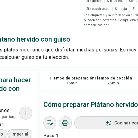
Sin gluten
Sin lácteos
Sin l
Gu
Sin cacahuetes
Sin soja
Sin
Las etiquetas y la información nut
pueden ser inexactas. Comprueba si
Com
antes de cocinar.
átano hervido con guiso
Rep
s platos nigerianos que disfrutan muchas personas. Es muy f
cualquier guiso de tu elección.
para hacer
Tiempo de preparación
Tiempo de cocción
15
min
25
min
ido con
Cómo preparar Plátano hervido
ones
1 portion)
Cocinar co
en
co
Imperial
Paso 1