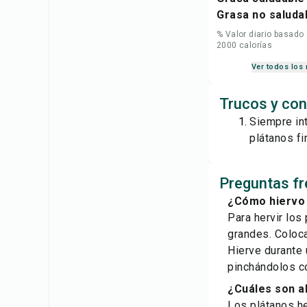
Grasa no saluda
% Valor diario basado
2000 calorías
Ver todos los 
Trucos y con
Siempre int
plátanos fi
Preguntas fr
¿Cómo hiervo 
Para hervir los
grandes. Coloca
Hierve durante 
pinchándolos c
¿Cuáles son a
Los plátanos he