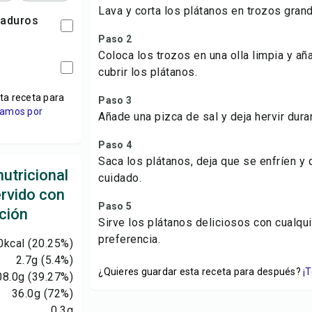
Lava y corta los plátanos en trozos gran
maduros
Paso 2
Coloca los trozos en una olla limpia y añ
cubrir los plátanos.
ta receta para
Paso 3
viamos por
Añade una pizca de sal y deja hervir dura
Paso 4
Saca los plátanos, deja que se enfríen y 
utricional
cuidado.
ervido con
Paso 5
ción
Sirve los plátanos deliciosos con cualqui
preferencia.
0
kcal
(20.25%)
2.7
g
(5.4%)
¿Quieres guardar esta receta para después?
¡
08.0
g
(39.27%)
36.0
g
(72%)
0.3
g