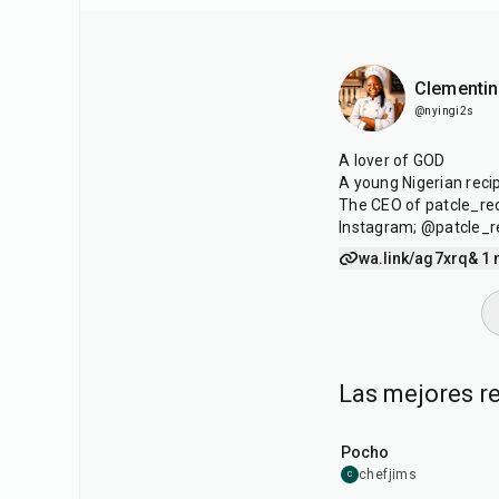
Clementin
@nyingi2s
A lover of GOD
A young Nigerian reci
The CEO of patcle_re
Instagram; @patcle_r
wa.link/ag7xrq
& 1 
Las mejores r
45
min
Pocho
chefjims
C