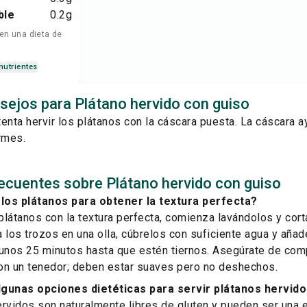
ble
0.2
g
 en una dieta de
nutrientes
sejos para Plátano hervido con guiso
enta hervir los plátanos con la cáscara puesta. La cáscara 
rmes.
ecuentes sobre Plátano hervido con guiso
los plátanos para obtener la textura perfecta?
 plátanos con la textura perfecta, comienza lavándolos y cor
 los trozos en una olla, cúbrelos con suficiente agua y añad
unos 25 minutos hasta que estén tiernos. Asegúrate de comp
on un tenedor; deben estar suaves pero no deshechos.
lgunas opciones dietéticas para servir plátanos hervid
rvidos son naturalmente libres de gluten y pueden ser una 