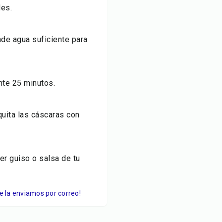
des.
ade agua suficiente para
nte 25 minutos.
quita las cáscaras con
er guiso o salsa de tu
Te la enviamos por correo!