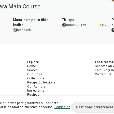
ara Main Course
1
hr
15
min
1
hr
Masala de pollo tikka
Thukpa
P
kadhai
s
arun2003159
5.0
leenakohli
Explore
For Creator
Home
Become an 
Search
Earn Progra
Our Blogs
Contact Us
Collections
Recipe Collections
Our Authors
Ingredients
Recipes
Android App
iPhone App
 sitio web para garantizar su correcto
Gestionar preferencia
r la calidad de nuestros servicios.
Política de