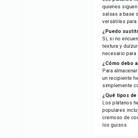
quienes siguen
salsas a base d
versátiles para
¿Puedo sustit
Sí, si no encue
textura y dulzu
necesario para 
¿Cómo debo al
Para almacenar
un recipiente h
simplemente coc
¿Qué tipos de
Los plátanos h
populares inclu
cremoso de coc
los guisos.