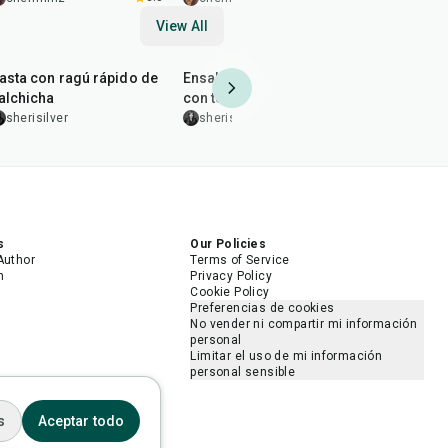
View All
30
min
25
min
50
min
asta con ragú rápido de
Ensalada italiana picada
Tawa Chick
alchicha
con tortellini
leenakohl
sherisilver
sherisilver
s
Our Policies
Author
Terms of Service
m
Privacy Policy
Cookie Policy
Preferencias de cookies
No vender ni compartir mi información
personal
Limitar el uso de mi información
personal sensible
s
Aceptar todo