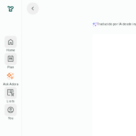
Traducido por IA desde in
Home
Plan
Ask Adora
Lists
You