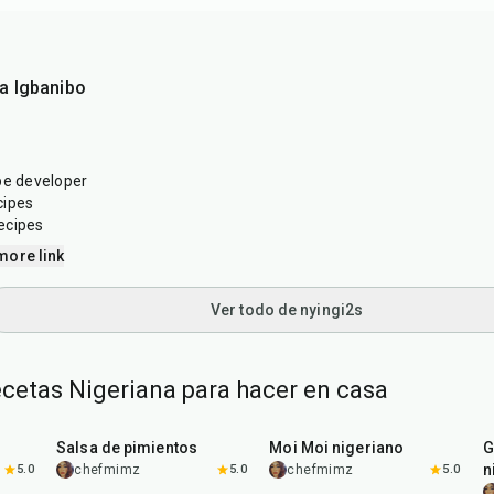
a Igbanibo
pe developer
cipes
ecipes
more link
Ver todo de nyingi2s
ecetas Nigeriana para hacer en casa
25
min
45
min
Salsa de pimientos
Moi Moi nigeriano
G
n
5.0
chefmimz
5.0
chefmimz
5.0