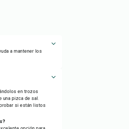
ayuda a mantener los
tándolos en trozos
e una pizca de sal.
robar si están listos
os?
excelente opción para