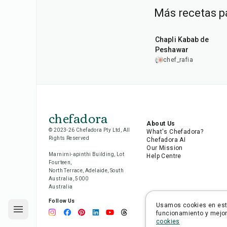
Más recetas p
50
min
Chapli Kabab de
Peshawar
chef_rafia
chefadora
About Us
© 2023-26 Chefadora Pty Ltd, All
What's Chefadora?
Rights Reserved
Chefadora AI
Our Mission
Marnirni-apinthi Building, Lot
Help Centre
Fourteen,
North Terrace, Adelaide, South
Australia, 5000
Australia
Follow Us
Usamos cookies en este
funcionamiento y mejora
cookies