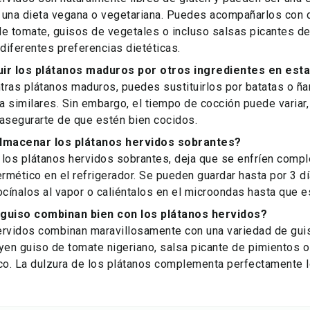
 una dieta vegana o vegetariana. Puedes acompañarlos con 
e tomate, guisos de vegetales o incluso salsas picantes de 
 diferentes preferencias dietéticas.
uir los plátanos maduros por otros ingredientes en est
ntras plátanos maduros, puedes sustituirlos por batatas o ñ
ra similares. Sin embargo, el tiempo de cocción puede variar
asegurarte de que estén bien cocidos.
macenar los plátanos hervidos sobrantes?
 los plátanos hervidos sobrantes, deja que se enfríen comp
ermético en el refrigerador. Se pueden guardar hasta por 3 dí
ínalos al vapor o caliéntalos en el microondas hasta que es
 guiso combinan bien con los plátanos hervidos?
ervidos combinan maravillosamente con una variedad de gui
yen guiso de tomate nigeriano, salsa picante de pimientos o 
o. La dulzura de los plátanos complementa perfectamente 