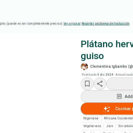
glés (puede no ser completamente preciso).
Ver original
·
Reportar problema de traducción
Plátano her
guiso
Coc
Clementina Igbanibo (@
Add
Publicado
5 dic 2024
·
Actualizad
Add
Add
Not
Cocinar 
Nigeriana
Africana Occidenta
Imp
Vegetariano
Jain
Sin ceboll