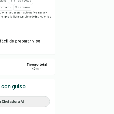
actosa
Sin frutos secos
ardar
 cereales
Sin sésamo
ricional se generan automáticamente y
empre la lista completa de ingredientes
partir
ortar
ácil de preparar y se
Tiempo total
40
min
 con guiso
n Chefadora AI