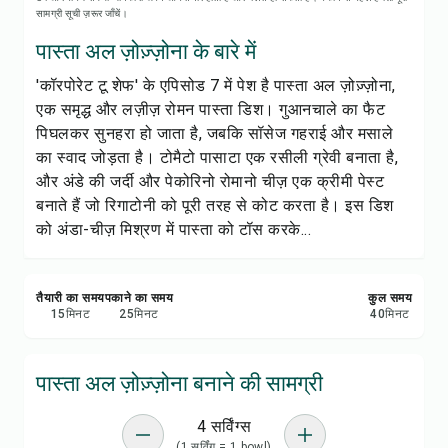
रेसिपी नोट्स
सामग्री सूची ज़रूर जाँचें।
पास्ता अल ज़ोज़्ज़ोना के बारे में
रेसिपी प्रिंट करें
'कॉरपोरेट टू शेफ' के एपिसोड 7 में पेश है पास्ता अल ज़ोज़्ज़ोना,
एक समृद्ध और लज़ीज़ रोमन पास्ता डिश। गुआनचाले का फैट
सेव करें
पिघलकर सुनहरा हो जाता है, जबकि सॉसेज गहराई और मसाले
का स्वाद जोड़ता है। टोमैटो पासाटा एक रसीली ग्रेवी बनाता है,
शेयर करें
और अंडे की जर्दी और पेकोरिनो रोमानो चीज़ एक क्रीमी पेस्ट
बनाते हैं जो रिगाटोनी को पूरी तरह से कोट करता है। इस डिश
रिपोर्ट करें
को अंडा-चीज़ मिश्रण में पास्ता को टॉस करके...
तैयारी का समय
पकाने का समय
कुल समय
15
मिनट
25
मिनट
40
मिनट
पास्ता अल ज़ोज़्ज़ोना बनाने की सामग्री
4 सर्विंग्स
(1 सर्विंग = 1 bowl)