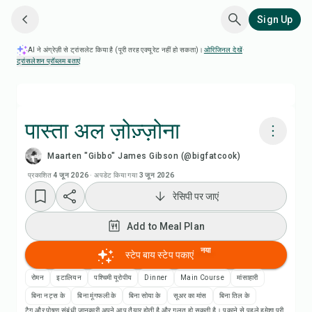
Sign Up
AI ने अंग्रेज़ी से ट्रांसलेट किया है (पूरी तरह एक्यूरेट नहीं हो सकता)।
ओरिजिनल देखें
·
ट्रांसलेशन प्रॉब्लम बताएं
पास्ता अल ज़ोज़्ज़ोना
Maarten "Gibbo" James Gibson (@bigfatcook)
Chefadora AI से पकाएं
प्रकाशित
4 जून 2026
·
अपडेट किया गया
3 जून 2026
रेसिपी पर जाएं
रेसिपी वीडियो देखें
Add to Meal Plan
Add to Meal Plan
नया
स्टेप बाय स्टेप पकाएं
Add to Shopping List
रोमन
इटालियन
पश्चिमी यूरोपीय
Dinner
Main Course
मांसाहारी
बिना नट्स के
बिना मूंगफली के
बिना सोया के
सूअर का मांस
बिना तिल के
टैग और पोषण संबंधी जानकारी अपने आप तैयार होती है और गलत हो सकती है। पकाने से पहले हमेशा पूरी