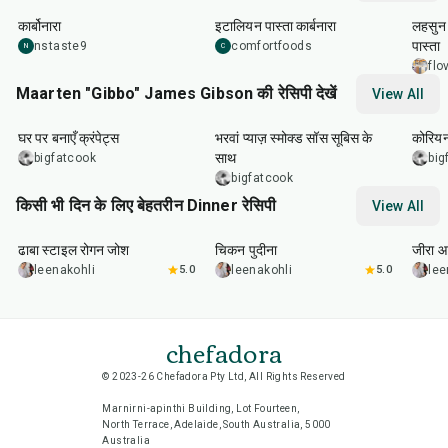
कार्बोनारा
इटालियन पास्ता कार्बनारा
लहसुन 
पास्ता
nstaste9
comfortfoods
N
C
flo
Maarten "Gibbo" James Gibson की रेसिपी देखें
View All
1
hr
15
min
2
hr
10
min
50
m
घर पर बनाएँ क्रंपेट्स
भरवां प्याज़ स्मोक्ड सॉस सूबिस के
कोरियन
साथ
bigfatcook
big
bigfatcook
किसी भी दिन के लिए बेहतरीन Dinner रेसिपी
View All
1
hr
50
min
1
hr
15
min
25
m
ढाबा स्टाइल रोगन जोश
चिकन पुदीना
जीरा आ
leenakohli
5.0
leenakohli
5.0
lee
chefadora
© 2023-26 Chefadora Pty Ltd, All Rights Reserved
Marnirni-apinthi Building, Lot Fourteen,
North Terrace, Adelaide, South Australia, 5000
Australia