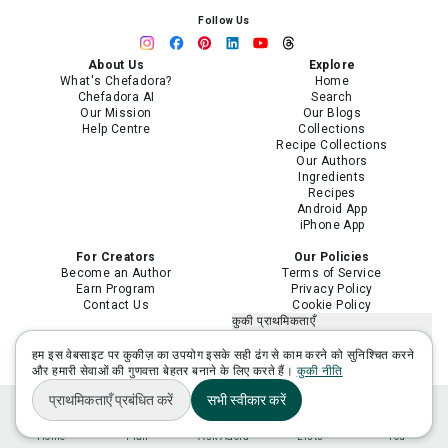
Follow Us
About Us
Explore
What's Chefadora?
Home
Chefadora AI
Search
Our Mission
Our Blogs
Help Centre
Collections
Recipe Collections
Our Authors
Ingredients
Recipes
Android App
iPhone App
For Creators
Our Policies
Become an Author
Terms of Service
Earn Program
Privacy Policy
Contact Us
Cookie Policy
कुकी प्राथमिकताएँ
मेरी निजी जानकारी न बेचें या साझा न करें
मेरी संवेदनशील निजी जानकारी का उपयोग
हम इस वेबसाइट पर कुकीज़ का उपयोग इसके सही ढंग से काम करने को सुनिश्चित करने
सीमित करें
और हमारी सेवाओं की गुणवत्ता बेहतर बनाने के लिए करते हैं।
कुकी नीति
प्राथमिकताएँ प्रबंधित करें
सभी स्वीकार करें
Home
Plan
Ask Adora
Lists
You