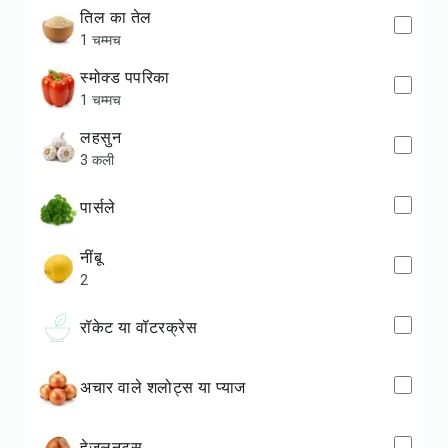
तिल का तेल
1 चम्मच
स्मोक्ड पपरिका
1 चम्मच
लहसुन
3 कली
पार्सले
नींबू
2
रॉकेट या वॉटरक्रेस
अचार वाले शलोट्स या प्याज
हेज़लनट्स