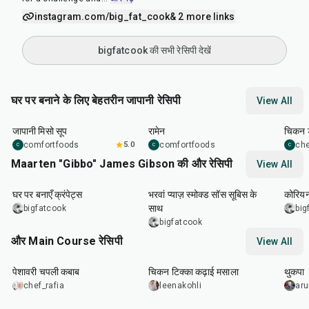
instagram.com/big_fat_cook
& 2 more links
bigfatcook की सभी रेसिपी देखें
घर पर बनाने के लिए बेहतरीन जापानी रेसिपी
View All
45
min
45
min
1
hr
जापानी मिसो सूप
रामेन
चिकन ड
comfortfoods
5.0
comfortfoods
ch
C
C
C
Maarten "Gibbo" James Gibson की और रेसिपी
View All
1
hr
15
min
2
hr
10
min
50
m
घर पर बनाएँ क्रंपेट्स
भरवां प्याज़ स्मोक्ड सॉस सूबिस के
कोरियन
साथ
bigfatcook
big
bigfatcook
और Main Course रेसिपी
View All
50
min
1
hr
15
min
1
hr
पेशावरी चपली कबाब
चिकन टिक्का कढ़ाई मसाला
थुकपा
chef_rafia
leenakohli
ar