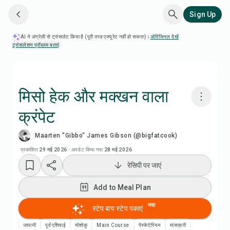
Sign Up
AI ने अंग्रेज़ी से ट्रांसलेट किया है (पूरी तरह एक्यूरेट नहीं हो सकता)।
ओरिजिनल देखें
·
ट्रांसलेशन प्रॉब्लम बताएं
मिसो हेक और मक्खन वाला
क्रंपेट
Chefadora AI से पकाएं
Maarten "Gibbo" James Gibson (@bigfatcook)
रेसिपी वीडियो देखें
प्रकाशित
29 मई 2026
·
अपडेट किया गया
28 मई 2026
रेसिपी पर जाएं
Add to Meal Plan
Add to Meal Plan
Add to Shopping List
नया
स्टेप बाय स्टेप पकाएं
जापानी
पूर्व एशियाई
योशोकु
Main Course
पेस्केटेरियन
मांसाहारी