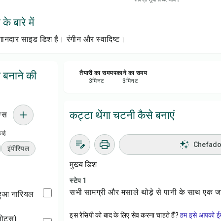
सेव क
े बारे में
शेयर 
ानदार साइड डिश है। रंगीन और स्वादिष्ट।
रिपोर्
 बनाने की
तैयारी का समय
पकाने का समय
3
मिनट
3
मिनट
कट्टा थेंगा चटनी कैसे बनाएं
ग्स
काई
Chefadora
इंपीरियल
मुख्य डिश
स्टेप 1
सभी सामग्री और मसाले थोड़े से पानी के साथ एक जार 
 हुआ नारियल
इस रेसिपी को बाद के लिए सेव करना चाहते हैं?
हम इसे आपको ईम
ैलोट्स)