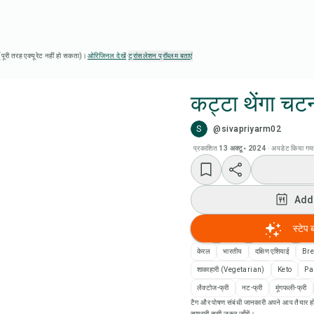
ै (पूरी तरह एक्यूरेट नहीं हो सकता)।
ओरिजिनल देखें
·
ट्रांसलेशन प्रॉब्लम बताएं
कट्टा थेंगा चट
S
@sivapriyarm02
Chef
प्रकाशित
13 अक्टू॰ 2024
·
अपडेट किया गय
Add
Add
Add
स्टेप 
रेसि
केरल
भारतीय
दक्षिण एशियाई
Bre
शाकाहारी (Vegetarian)
Keto
Pa
रेसिप
लैक्टोज-फ्री
नट-फ्री
मूंगफली-फ्री
टैग और पोषण संबंधी जानकारी अपने आप तैयार हो
सामग्री सूची ज़रूर जाँचें।