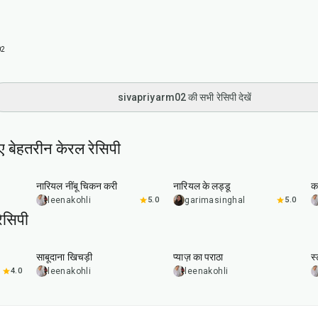
02
sivapriyarm02 की सभी रेसिपी देखें
ए बेहतरीन केरल रेसिपी
50
min
30
min
नारियल नींबू चिकन करी
नारियल के लड्डू
कर
leenakohli
5.0
garimasinghal
5.0
ेसिपी
5
hr
20
min
35
min
साबूदाना खिचड़ी
प्याज़ का पराठा
स
4.0
leenakohli
leenakohli