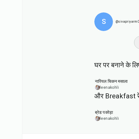
S
@sivapriyarm
घर पर बनाने के लि
35
min
नारियल चिकन मसाला
leenakohli
और Breakfast र
15
min
ब्रेड पकोड़ा
leenakohli