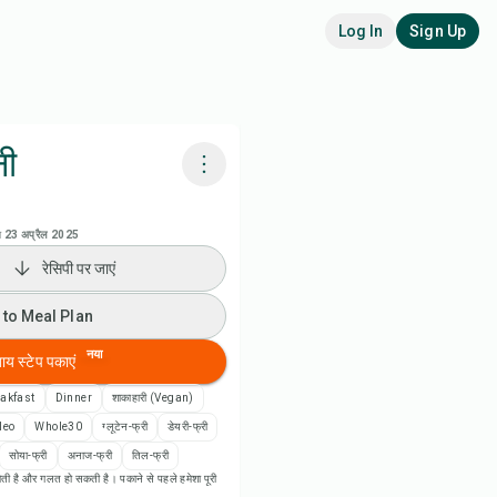
Log In
Sign Up
नी
adora AI से पकाएं
ा
23 अप्रैल 2025
रेसिपी पर जाएं
 to Meal Plan
 to Meal Plan
 to Shopping List
नया
बाय स्टेप पकाएं
पी नोट्स
akfast
Dinner
शाकाहारी (Vegan)
leo
Whole30
ग्लूटेन-फ्री
डेयरी-फ्री
ी प्रिंट करें
सोया-फ्री
अनाज-फ्री
तिल-फ्री
ती है और गलत हो सकती है। पकाने से पहले हमेशा पूरी