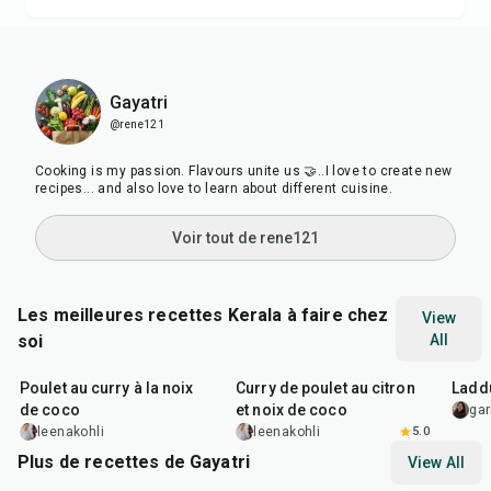
Gayatri
@rene121
Cooking is my passion. Flavours unite us 🤝..I love to create new
recipes... and also love to learn about different cuisine.
Voir tout de rene121
Les meilleures recettes Kerala à faire chez
View
soi
All
35
min
50
min
30
m
Poulet au curry à la noix
Curry de poulet au citron
Laddu
de coco
et noix de coco
gar
leenakohli
leenakohli
5.0
Plus de recettes de Gayatri
View All
25
min
30
min
30
m