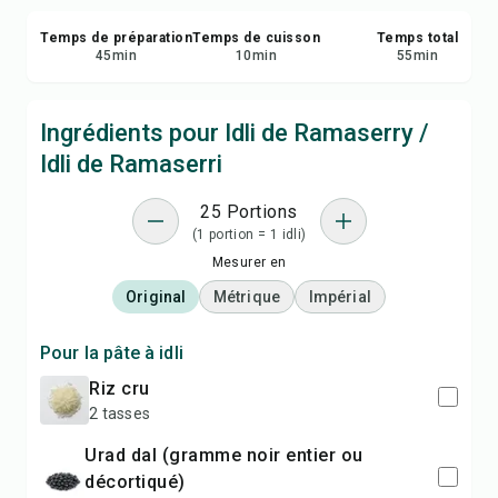
Temps de préparation
Temps de cuisson
Temps total
45
min
10
min
55
min
Ingrédients pour Idli de Ramaserry /
Idli de Ramaserri
25 Portions
(1 portion = 1 idli)
Mesurer en
Original
Métrique
Impérial
Pour la pâte à idli
riz cru
2 tasses
urad dal (gramme noir entier ou
décortiqué)