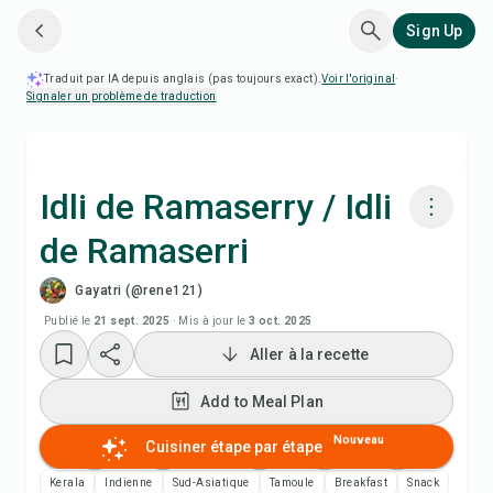
Sign Up
Traduit par IA depuis anglais (pas toujours exact).
Voir l'original
·
Signaler un problème de traduction
Idli de Ramaserry / Idli
de Ramaserri
Cuisiner avec Chefadora AI
Gayatri (@rene121)
Add to Meal Plan
Publié le
21 sept. 2025
·
Mis à jour le
3 oct. 2025
Aller à la recette
Add to Shopping List
Add to Meal Plan
Notes de recette
Nouveau
Cuisiner étape par étape
Kerala
Indienne
Sud-Asiatique
Tamoule
Breakfast
Snack