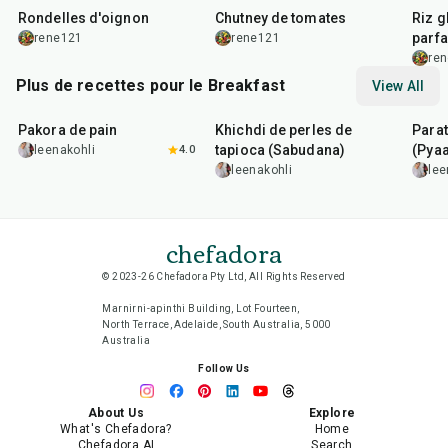
Rondelles d'oignon
Chutney de tomates
Riz g
parfa
rene121
rene121
re
Plus de recettes pour le Breakfast
View All
15
min
5
hr
20
min
35
m
Pakora de pain
Khichdi de perles de
Para
tapioca (Sabudana)
(Pyaa
leenakohli
4.0
leenakohli
lee
chefadora
© 2023-26 Chefadora Pty Ltd, All Rights Reserved
Marnirni-apinthi Building, Lot Fourteen,
North Terrace, Adelaide, South Australia, 5000
Australia
Follow Us
About Us
Explore
What's Chefadora?
Home
Chefadora AI
Search