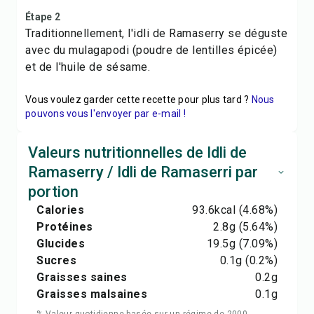
Étape 2
Traditionnellement, l'idli de Ramaserry se déguste
avec du mulagapodi (poudre de lentilles épicée)
et de l'huile de sésame.
Vous voulez garder cette recette pour plus tard ?
Nous
pouvons vous l'envoyer par e-mail !
Valeurs nutritionnelles de Idli de
Ramaserry / Idli de Ramaserri par
portion
Calories
93.6
kcal
(4.68%)
Protéines
2.8
g
(5.64%)
Glucides
19.5
g
(7.09%)
Sucres
0.1
g
(0.2%)
Graisses saines
0.2
g
Graisses malsaines
0.1
g