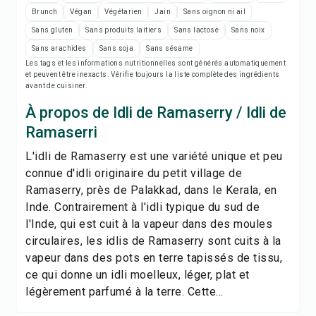
Imprimer la recette
Brunch
Végan
Végétarien
Jain
Sans oignon ni ail
Sans gluten
Sans produits laitiers
Sans lactose
Sans noix
Enregistrer
Sans arachides
Sans soja
Sans sésame
Les tags et les informations nutritionnelles sont générés automatiquement
et peuvent être inexacts. Vérifie toujours la liste complète des ingrédients
Partager
avant de cuisiner.
À propos de Idli de Ramaserry / Idli de
Signaler
Ramaserri
L'idli de Ramaserry est une variété unique et peu
connue d'idli originaire du petit village de
Ramaserry, près de Palakkad, dans le Kerala, en
Inde. Contrairement à l'idli typique du sud de
l'Inde, qui est cuit à la vapeur dans des moules
circulaires, les idlis de Ramaserry sont cuits à la
vapeur dans des pots en terre tapissés de tissu,
ce qui donne un idli moelleux, léger, plat et
légèrement parfumé à la terre. Cette...