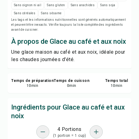
Notes de recette
Sans oignon ni ail
Sans gluten
Sans arachides
Sans soja
Sans céréales
Sans sésame
Imprimer la recette
Les tags et les informations nutritionnelles sont générés automatiquement
et peuvent être inexacts. Vérifie toujours la liste complète des ingrédients
avant de cuisiner.
Enregistrer
À propos de Glace au café et aux noix
Partager
Une glace maison au café et aux noix, idéale pour
les chaudes journées d'été.
Signaler
Temps de préparation
Temps de cuisson
Temps total
10
min
0
min
10
min
Ingrédients pour Glace au café et aux
noix
4 Portions
(1 portion = 1 cup)