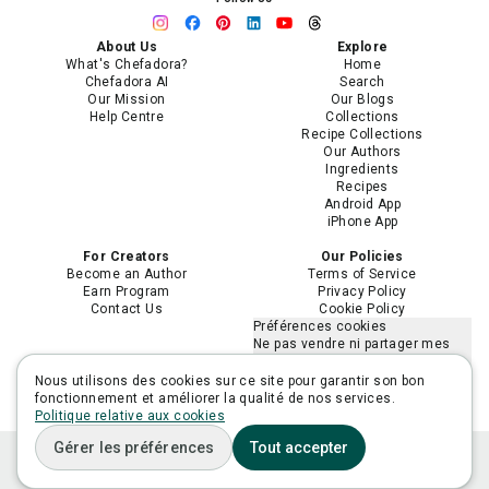
About Us
Explore
What's Chefadora?
Home
Chefadora AI
Search
Our Mission
Our Blogs
Help Centre
Collections
Recipe Collections
Our Authors
Ingredients
Recipes
Android App
iPhone App
For Creators
Our Policies
Become an Author
Terms of Service
Earn Program
Privacy Policy
Contact Us
Cookie Policy
Préférences cookies
Ne pas vendre ni partager mes
informations personnelles
Limiter l'utilisation de mes
Nous utilisons des cookies sur ce site pour garantir son bon
informations personnelles
fonctionnement et améliorer la qualité de nos services.
sensibles
Politique relative aux cookies
Gérer les préférences
Tout accepter
Home
Plan
Ask Adora
Lists
You