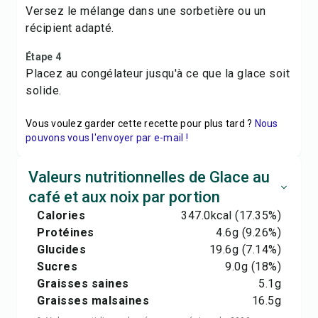
Versez le mélange dans une sorbetière ou un
récipient adapté.
Étape 4
Placez au congélateur jusqu'à ce que la glace soit
solide.
Vous voulez garder cette recette pour plus tard ?
Nous
pouvons vous l'envoyer par e-mail !
Valeurs nutritionnelles de Glace au
café et aux noix par portion
Calories
347.0
kcal
(17.35%)
Protéines
4.6
g
(9.26%)
Glucides
19.6
g
(7.14%)
Sucres
9.0
g
(18%)
Graisses saines
5.1
g
Graisses malsaines
16.5
g