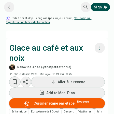
Sign Up
Traduit par IA depuis anglais (pas toujours exact).
Voir l'original
·
Signaler un problème de traduction
Glace au café et aux
noix
Cuisiner avec Chefadora AI
Rakovine Apao (@thatpetitefoodie)
Regarder la vidéo de la recette
Publié le
28 avr. 2025
·
Mis à jour le
28 avr. 2025
Aller à la recette
Add to Meal Plan
Add to Meal Plan
Add to Shopping List
Nouveau
Cuisiner étape par étape
Britannique
Européenne de l'Ouest
Dessert
Végétarien
Jain