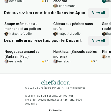
cheddar
leenakohli
4.5
om
O
rkindermann
Découvrez les recettes de Rakovine Apao
View All
15
min
1
hr
20
m
Soupe crémeuse au
Gâteau aux pêches sans
Sandw
makhana et au potiron
œufs
roul
thatpetitefoodie
thatpetitefoodie
tha
Les meilleures recettes pour le Dessert
View All
20
min
35
min
35
m
Nougat aux amandes
Nankhatai (Biscuits sablés
Phirn
(Badaam Patti)
indiens)
su
leenakohli
5.0
leenakohli
5.0
chefadora
© 2023-26 Chefadora Pty Ltd, All Rights Reserved
Marnirni-apinthi Building, Lot Fourteen,
North Terrace, Adelaide, South Australia, 5000
Australia
Follow Us