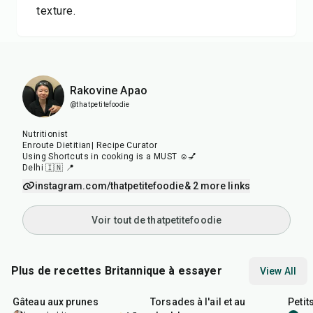
texture.
Rakovine Apao
@thatpetitefoodie
Nutritionist
Enroute Dietitian| Recipe Curator
Using Shortcuts in cooking is a MUST ☺️💅
Delhi 🇮🇳 📍
instagram.com/thatpetitefoodie
& 2 more links
Voir tout de thatpetitefoodie
Plus de recettes Britannique à essayer
View All
1
hr
5
min
2
hr
10
min
1
hr
Gâteau aux prunes
Torsades à l'ail et au
Petit