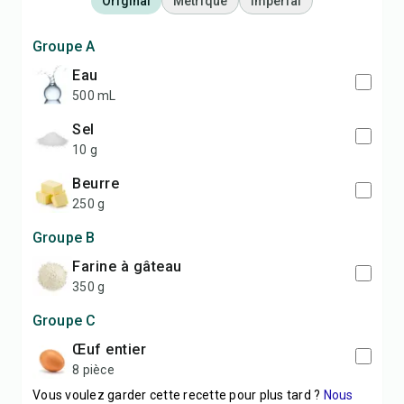
Original
Métrique
Impérial
Groupe A
eau
500 mL
sel
10 g
beurre
250 g
Groupe B
farine à gâteau
350 g
Groupe C
œuf entier
8 pièce
Vous voulez garder cette recette pour plus tard ?
Nous