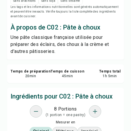
Imprimer la recette
Sans arachides
Sans soja
Sans sésame
Les tags et les informations nutritionnelles sont générés automatiquement
et peuvent être inexacts. Vérifie toujours la liste complète des ingrédients
Enregistrer
avant de cuisiner.
À propos de C02 : Pâte à choux
Partager
Une pâte classique française utilisée pour
préparer des éclairs, des choux à la crème et
Signaler
d'autres pâtisseries.
Temps de préparation
Temps de cuisson
Temps total
20
min
45
min
1
h
5
min
Ingrédients pour C02 : Pâte à choux
8 Portions
(1 portion = one pastry)
Mesurer en