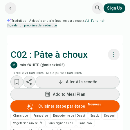
Sign Up
Traduit par IA depuis anglais (pas toujours exact).
Voir l'original
·
Signaler un problème de traduction
C02 : Pâte à choux
M
missWHITE (@misszie02)
Cuisiner avec Chefadora AI
Publié le
21 nov. 2024
·
Mis à jour le
3 nov. 2025
Aller à la recette
Add to Meal Plan
Add to Meal Plan
Add to Shopping List
Nouveau
Cuisiner étape par étape
Notes de recette
Classique
Française
Européenne de l'Ouest
Snack
Dessert
Végétarien aux œufs
Sans oignon ni ail
Sans noix