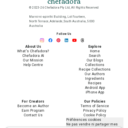
chefadora
© 2023-26 Chefadora Pty Ltd, All Rights Reserved
Marnirni-apinthi Building, Lot Fourteen,
North Terrace, Adelaide, South Australia, 5000
Australia
Follow Us
About Us
Explore
What's Chefadora?
Home
Chefadora AI
Search
Our Mission
Our Blogs
Help Centre
Collections
Recipe Collections
Our Authors
Ingredients
Recipes
Android App
iPhone App
For Creators
Our Policies
Become an Author
Terms of Service
Earn Program
Privacy Policy
Contact Us
Cookie Policy
Préférences cookies
Ne pas vendre ni partager mes