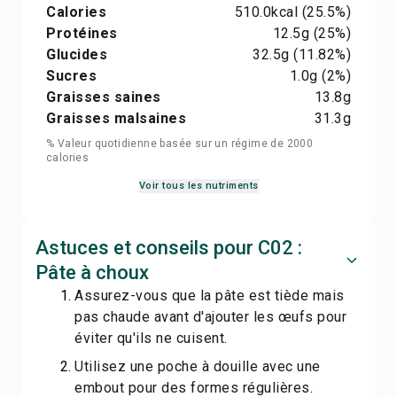
Calories
510.0
kcal
(25.5%)
Protéines
12.5
g
(25%)
Glucides
32.5
g
(11.82%)
Sucres
1.0
g
(2%)
Graisses saines
13.8
g
Graisses malsaines
31.3
g
% Valeur quotidienne basée sur un régime de 2000
calories
Voir tous les nutriments
Astuces et conseils pour C02 :
Pâte à choux
Assurez-vous que la pâte est tiède mais
pas chaude avant d'ajouter les œufs pour
éviter qu'ils ne cuisent.
Utilisez une poche à douille avec une
embout pour des formes régulières.