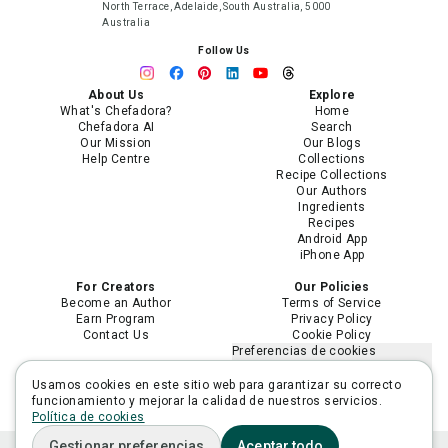
North Terrace, Adelaide, South Australia, 5000
Australia
Follow Us
About Us
Explore
What's Chefadora?
Home
Chefadora AI
Search
Our Mission
Our Blogs
Help Centre
Collections
Recipe Collections
Our Authors
Ingredients
Recipes
Android App
iPhone App
For Creators
Our Policies
Become an Author
Terms of Service
Earn Program
Privacy Policy
Contact Us
Cookie Policy
Preferencias de cookies
No vender ni compartir mi
información personal
Usamos cookies en este sitio web para garantizar su correcto
Limitar el uso de mi información
funcionamiento y mejorar la calidad de nuestros servicios.
personal sensible
Política de cookies
Gestionar preferencias
Aceptar todo