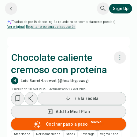
Sign Up
Traducido por IA desde inglés (puede no ser completamente preciso).
Ver original
·
Reportar problema de traducción
Chocolate caliente
cremoso con proteína
Cocinar con Chefadora AI
H
Loic Barret-Loewert (@healthypeasy)
Ver video de la receta
Publicado
10 oct 2025
·
Actualizado
17 oct 2025
Ir a la receta
Add to Meal Plan
Add to Meal Plan
Add to Shopping List
Nuevo
Cocinar paso a paso
Americana
Norteamericana
Snack
Beverage
Vegetariana