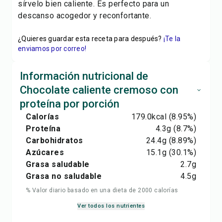
sírvelo bien caliente. Es perfecto para un
descanso acogedor y reconfortante.
¿Quieres guardar esta receta para después?
¡Te la
enviamos por correo!
Información nutricional de
Chocolate caliente cremoso con
proteína por porción
Calorías
179.0
kcal
(8.95%)
Proteína
4.3
g
(8.7%)
Carbohidratos
24.4
g
(8.89%)
Azúcares
15.1
g
(30.1%)
Grasa saludable
2.7
g
Grasa no saludable
4.5
g
% Valor diario basado en una dieta de 2000 calorías
Ver todos los nutrientes