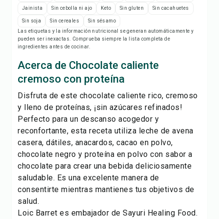
Notas de la receta
Jainista
Sin cebolla ni ajo
Keto
Sin gluten
Sin cacahuetes
Sin soja
Sin cereales
Sin sésamo
Imprimir receta
Las etiquetas y la información nutricional se generan automáticamente y
pueden ser inexactas. Comprueba siempre la lista completa de
ingredientes antes de cocinar.
Guardar
Acerca de Chocolate caliente
cremoso con proteína
Compartir
Disfruta de este chocolate caliente rico, cremoso
y lleno de proteínas, ¡sin azúcares refinados!
Reportar
Perfecto para un descanso acogedor y
reconfortante, esta receta utiliza leche de avena
casera, dátiles, anacardos, cacao en polvo,
chocolate negro y proteína en polvo con sabor a
chocolate para crear una bebida deliciosamente
saludable. Es una excelente manera de
consentirte mientras mantienes tus objetivos de
salud.
Loic Barret es embajador de Sayuri Healing Food.