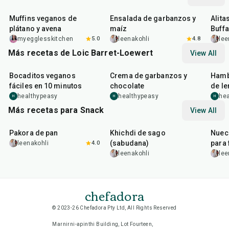
40
min
40
min
1
hr
Muffins veganos de
Ensalada de garbanzos y
Alita
plátano y avena
maíz
Buffa
myegglesskitchen
5.0
leenakohli
4.8
lee
Más recetas de Loic Barret-Loewert
View All
10
min
10
min
20
m
Bocaditos veganos
Crema de garbanzos y
Hamb
fáciles en 10 minutos
chocolate
de le
healthypeasy
healthypeasy
hea
H
H
H
Más recetas para Snack
View All
15
min
5
hr
20
min
15
m
Pakora de pan
Khichdi de sago
Nuec
(sabudana)
para 
leenakohli
4.0
leenakohli
lee
chefadora
© 2023-26 Chefadora Pty Ltd, All Rights Reserved
Marnirni-apinthi Building, Lot Fourteen,