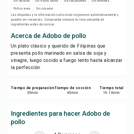
Imprimir receta
Sin lactosa
Sin frutos secos
Sin cacahuetes
Sin cereales
Pollo y aves
Sin sésamo
Las etiquetas y la información nutricional se generan automáticamente y
Guardar
pueden ser inexactas. Comprueba siempre la lista completa de
ingredientes antes de cocinar.
Compartir
Acerca de Adobo de pollo
Un plato clásico y querido de Filipinas que
Reportar
presenta pollo marinado en salsa de soja y
vinagre, luego cocido a fuego lento hasta alcanzar
la perfección.
Tiempo de preparación
Tiempo de cocción
Tiempo total
30
min
40
min
1
h
10
min
Ingredientes para hacer Adobo de
pollo