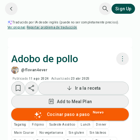
Sign Up
Traducido por IA desde inglés (puede no ser completamente preciso).
Ver original
·
Reportar problema de traducción
Adobo de pollo
@flovan4ever
Cocinar con Chefadora AI
Publicado
11 ago 2024
·
Actualizado
23 abr 2025
Ir a la receta
Add to Meal Plan
Add to Meal Plan
Add to Shopping List
Nuevo
Cocinar paso a paso
Notas de la receta
Tagalog
Filipino
Sudeste Asiático
Lunch
Dinner
Main Course
No vegetariana
Sin gluten
Sin lácteos