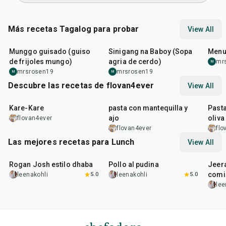
Más recetas Tagalog para probar
View All
1
hr
15
min
1
hr
20
min
1
hr
Munggo guisado (guiso
Sinigang na Baboy (Sopa
Menu
de frijoles mungo)
agria de cerdo)
mr
M
mrsrosen19
mrsrosen19
M
M
Descubre las recetas de flovan4ever
View All
3
hr
30
min
15
min
30
m
Kare-Kare
pasta con mantequilla y
Pasta
ajo
oliva
flovan4ever
flovan4ever
flo
Las mejores recetas para Lunch
View All
1
hr
50
min
1
hr
15
min
25
m
Rogan Josh estilo dhaba
Pollo al pudina
Jeer
comi
leenakohli
5.0
leenakohli
5.0
lee