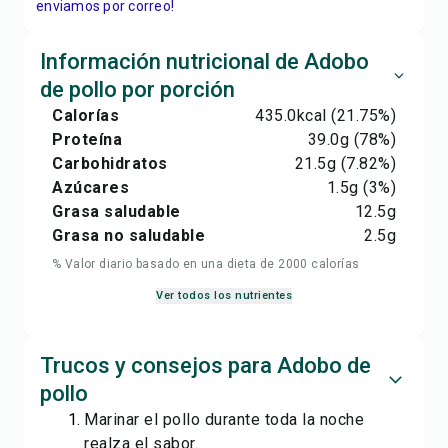
enviamos por correo!
Información nutricional de Adobo
de pollo por porción
Calorías
435.0
kcal
(21.75%)
Proteína
39.0
g
(78%)
Carbohidratos
21.5
g
(7.82%)
Azúcares
1.5
g
(3%)
Grasa saludable
12.5
g
Grasa no saludable
2.5
g
% Valor diario basado en una dieta de 2000 calorías
Ver todos los nutrientes
Trucos y consejos para Adobo de
pollo
Marinar el pollo durante toda la noche
realza el sabor.