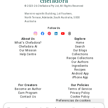
chefadora
© 2023-26 Chefadora Pty Ltd, All Rights Reserved
Marnirni-apinthi Building, Lot Fourteen,
North Terrace, Adelaide, South Australia, 5000
Australia
Follow Us
About Us
Explore
What's Chefadora?
Home
Chefadora AI
Search
Our Mission
Our Blogs
Help Centre
Collections
Recipe Collections
Our Authors
Ingredients
Recipes
Android App
iPhone App
For Creators
Our Policies
Become an Author
Terms of Service
Earn Program
Privacy Policy
Contact Us
Cookie Policy
Preferencias de cookies
No vender ni compartir mi