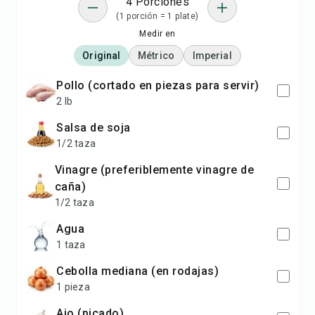
4 Porciones
(1 porción = 1 plate)
Medir en
Original
Métrico
Imperial
pollo (cortado en piezas para servir)
2 lb
salsa de soja
1/2 taza
vinagre (preferiblemente vinagre de
caña)
1/2 taza
agua
1 taza
cebolla mediana (en rodajas)
1 pieza
ajo (picado)