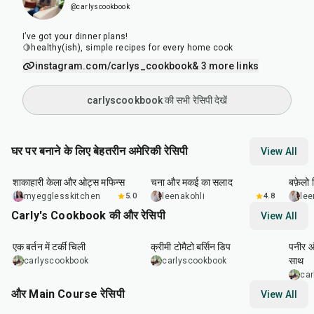
@carlyscookbook
I’ve got your dinner plans!
🍋healthy(ish), simple recipes for every home cook
instagram.com/carlys_cookbook
& 3 more links
carlyscookbook की सभी रेसिपी देखें
घर पर बनाने के लिए बेहतरीन अमेरिकी रेसिपी
View All
40
min
40
min
1
hr
शाकाहारी केला और ओट्स मफिन्स
चना और मकई का सलाद
बफ़ेलो व
myegglesskitchen
5.0
leenakohli
4.8
lee
Carly's Cookbook की और रेसिपी
View All
40
min
35
min
40
m
एक बर्तन में टर्की चिली
क्रीमी टोमैटो बर्सिन डिप
पनीर 
साथ
carlyscookbook
carlyscookbook
ca
और Main Course रेसिपी
View All
1
hr
50
min
1
hr
15
min
25
m