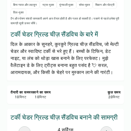
रेसिपी नोट्स
बिना प्याज और लहसुन
नट्स-मुक्त
मूंगफली-मुक्त
सोया-मुक्त
चिकन और पोल्ट्री
तिल-मुक्त
रेसिपी प्रिंट करें
टैग और पोषण संबंधी जानकारी अपने आप तैयार होती है और गलत हो सकती है। पकाने से पहले हमेशा पूरी
सामग्री सूची ज़रूर जाँचें।
सेव करें
टर्की चेडर ग्रिल्ड चीज़ सैंडविच के बारे में
दिल के आकार के सुनहरे, कुरकुरे ग्रिल्ड चीज़ सैंडविच, जो मेल्टी
शेयर करें
चेडर और स्वादिष्ट टर्की से भरे हुए हैं। बच्चों के टिफिन, डेट
नाइट, या लंच को थोड़ा खास बनाने के लिए परफेक्ट। मुझे
रिपोर्ट करें
वैलेंटाइन डे के लिए ट्रीट्स बनाना बहुत पसंद है 💘 सरल,
आरामदायक, और किसी के चेहरे पर मुस्कान लाने की गारंटी।
तैयारी का समय
पकाने का समय
कुल समय
10
मिनट
10
मिनट
20
मिनट
टर्की चेडर ग्रिल्ड चीज़ सैंडविच बनाने की सामग्री
4 सर्विंग्स