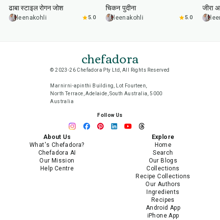
ढाबा स्टाइल रोगन जोश
चिकन पुदीना
जीरा आ
leenakohli
5.0
leenakohli
5.0
lee
chefadora
© 2023-26 Chefadora Pty Ltd, All Rights Reserved
Marnirni-apinthi Building, Lot Fourteen,
North Terrace, Adelaide, South Australia, 5000
Australia
Follow Us
About Us
Explore
What's Chefadora?
Home
Chefadora AI
Search
Our Mission
Our Blogs
Help Centre
Collections
Recipe Collections
Our Authors
Ingredients
Recipes
Android App
iPhone App