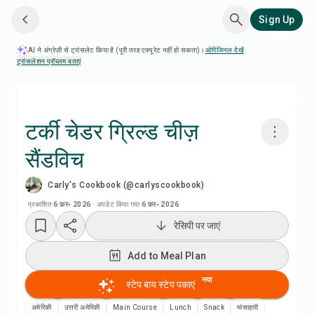
Sign Up
AI ने अंग्रेज़ी से ट्रांसलेट किया है (पूरी तरह एक्यूरेट नहीं हो सकता)।
ओरिजिनल देखें
·
ट्रांसलेशन प्रॉब्लम बताएं
टर्की चेडर ग्रिल्ड चीज़
सैंडविच
Chefadora AI से पकाएं
Carly's Cookbook (@carlyscookbook)
रेसिपी वीडियो देखें
प्रकाशित
6 फ़र॰ 2026
·
अपडेट किया गया
6 फ़र॰ 2026
रेसिपी पर जाएं
Add to Meal Plan
Add to Meal Plan
Add to Shopping List
नया
स्टेप बाय स्टेप पकाएं
अमेरिकी
उत्तरी अमेरिकी
Main Course
Lunch
Snack
मांसाहारी