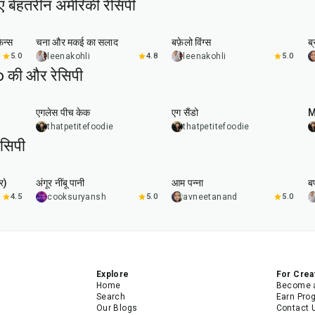
ए बेहतरीन अमेरिकी रेसिपी
40
min
1
hr
20
min
िन्स
चना और मकई का सलाद
बफ़ेलो विंग्स
ब
5.0
leenakohli
4.8
leenakohli
5.0
की और रेसिपी
1
hr
20
min
एगलेस पीच केक
एग सैंडो
M
thatpetitefoodie
thatpetitefoodie
सिपी
10
min
40
min
र)
अंगूर नींबू पानी
आम पन्ना
बर
4.5
cooksuryansh
5.0
avneetanand
5.0
Explore
For Crea
Home
Become a
Search
Earn Pro
Our Blogs
Contact 