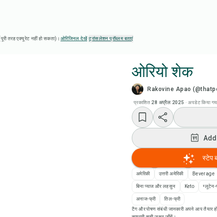
ै (पूरी तरह एक्यूरेट नहीं हो सकता)।
ओरिजिनल देखें
·
ट्रांसलेशन प्रॉब्लम बताएं
ओरियो शेक
Rakovine Apao (@thatpe
Chef
प्रकाशित
28 अप्रैल 2025
·
अपडेट किया गय
रेसिप
Add
Add
स्टेप 
Add
अमेरिकी
उत्तरी अमेरिकी
Beverage
बिना प्याज और लहसुन
Keto
ग्लूटेन-
रेसि
अनाज-फ्री
तिल-फ्री
टैग और पोषण संबंधी जानकारी अपने आप तैयार हो
सामग्री सूची ज़रूर जाँचें।