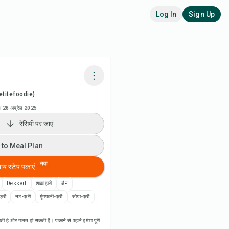
Log In
Sign Up
titefoodie)
adora AI से पकाएं
ा
28 अप्रैल 2025
रेसिपी पर जाएं
ी वीडियो देखें
 to Meal Plan
 to Meal Plan
नया
बाय स्टेप पकाएं
 to Shopping List
Dessert
शाकाहारी
जैन
फ्री
नट-फ्री
मूंगफली-फ्री
सोया-फ्री
पी नोट्स
ती है और गलत हो सकती है। पकाने से पहले हमेशा पूरी