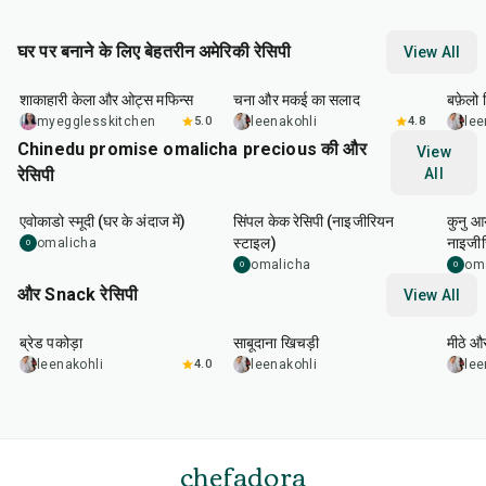
घर पर बनाने के लिए बेहतरीन अमेरिकी रेसिपी
View All
40
min
40
min
1
hr
शाकाहारी केला और ओट्स मफिन्स
चना और मकई का सलाद
बफ़ेलो व
myegglesskitchen
5.0
leenakohli
4.8
lee
Chinedu promise omalicha precious की और
View
रेसिपी
All
5
min
55
min
12
h
एवोकाडो स्मूदी (घर के अंदाज में)
सिंपल केक रेसिपी (नाइजीरियन
कुनु आ
स्टाइल)
नाइजीर
omalicha
O
omalicha
om
O
O
और Snack रेसिपी
View All
15
min
5
hr
20
min
15
m
ब्रेड पकोड़ा
साबूदाना खिचड़ी
मीठे औ
leenakohli
4.0
leenakohli
lee
chefadora