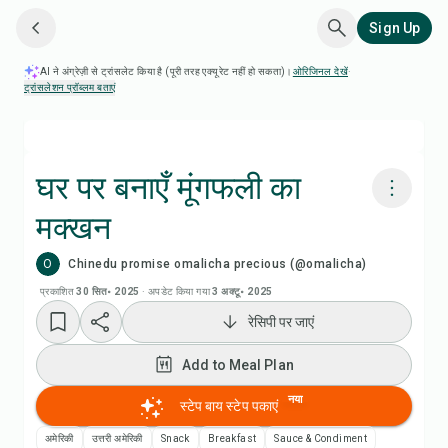
Sign Up
AI ने अंग्रेज़ी से ट्रांसलेट किया है (पूरी तरह एक्यूरेट नहीं हो सकता)।
ओरिजिनल देखें
·
ट्रांसलेशन प्रॉब्लम बताएं
घर पर बनाएँ मूंगफली का
मक्खन
Chefadora AI से पकाएं
O
Chinedu promise omalicha precious (@omalicha)
Add to Meal Plan
प्रकाशित
30 सित॰ 2025
·
अपडेट किया गया
3 अक्टू॰ 2025
रेसिपी पर जाएं
Add to Shopping List
Add to Meal Plan
रेसिपी नोट्स
नया
स्टेप बाय स्टेप पकाएं
अमेरिकी
उत्तरी अमेरिकी
Snack
Breakfast
Sauce & Condiment