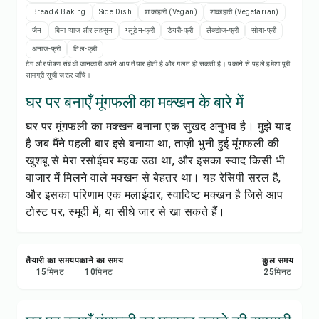
रेसिपी प्रिंट करें
Bread & Baking
Side Dish
शाकाहारी (Vegan)
शाकाहारी (Vegetarian)
जैन
बिना प्याज और लहसुन
ग्लूटेन-फ्री
डेयरी-फ्री
लैक्टोज-फ्री
सोया-फ्री
सेव करें
अनाज-फ्री
तिल-फ्री
टैग और पोषण संबंधी जानकारी अपने आप तैयार होती है और गलत हो सकती है। पकाने से पहले हमेशा पूरी
सामग्री सूची ज़रूर जाँचें।
शेयर करें
घर पर बनाएँ मूंगफली का मक्खन के बारे में
रिपोर्ट करें
घर पर मूंगफली का मक्खन बनाना एक सुखद अनुभव है। मुझे याद
है जब मैंने पहली बार इसे बनाया था, ताज़ी भुनी हुई मूंगफली की
खुशबू से मेरा रसोईघर महक उठा था, और इसका स्वाद किसी भी
बाजार में मिलने वाले मक्खन से बेहतर था। यह रेसिपी सरल है,
और इसका परिणाम एक मलाईदार, स्वादिष्ट मक्खन है जिसे आप
टोस्ट पर, स्मूदी में, या सीधे जार से खा सकते हैं।
तैयारी का समय
पकाने का समय
कुल समय
15
मिनट
10
मिनट
25
मिनट