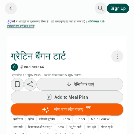
Sign Up
AI ने अंग्रेज़ी से ट्रांसलेट किया है (पूरी तरह एक्यूरेट नहीं हो सकता)।
ओरिजिनल देखें
·
ट्रांसलेशन प्रॉब्लम बताएं
ग्रेटिन बैंगन टार्ट
C
@cocinero44
Chefadora AI से पकाएं
प्रकाशित
15 जुल॰ 2025
·
अपडेट किया गया
15 जुल॰ 2025
रेसिपी पर जाएं
Add to Meal Plan
Add to Meal Plan
Add to Shopping List
नया
स्टेप बाय स्टेप पकाएं
रेसिपी नोट्स
प्रोवेंसल
फ्रेंच
पश्चिमी यूरोपीय
Lunch
Dinner
Main Course
मांसाहारी
बिना प्याज और लहसुन
Keto
ग्लूटेन-फ्री
नट-फ्री
पीनट-फ्री