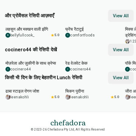
और प्रोवेंसल रेसिपी आज़माएँ
View All
25
min
1
hr
30
min
35
m
लहसुन और मक्खन वाली झींगे
फ्रेंच रैटाटुई
मिक्स 
ड्रेसिंग
bellyfullcook_
5.0
comfortfoods
B
C
12
cocinero44 की रेसिपी देखें
View All
1
hr
45
min
50
m
मोज़रेला और ज़ुकीनी के साथ क्रेप्स
रेड वेलवेट केक
पॉर्क म
cocinero44
cocinero44
co
C
C
C
किसी भी दिन के लिए बेहतरीन Lunch रेसिपी
View All
1
hr
50
min
1
hr
15
min
25
m
ढाबा स्टाइल रोगन जोश
चिकन पुदीना
जीरा आ
leenakohli
5.0
leenakohli
5.0
lee
chefadora
© 2023-26 Chefadora Pty Ltd, All Rights Reserved