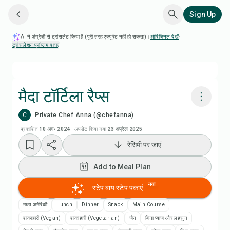
Sign Up
AI ने अंग्रेज़ी से ट्रांसलेट किया है (पूरी तरह एक्यूरेट नहीं हो सकता)।
ओरिजिनल देखें
·
ट्रांसलेशन प्रॉब्लम बताएं
मैदा टॉर्टिला रैप्स
C
Private Chef Anna (@chefanna)
Chefadora AI से पकाएं
प्रकाशित
10 अग॰ 2024
·
अपडेट किया गया
23 अप्रैल 2025
रेसिपी पर जाएं
Add to Meal Plan
Add to Meal Plan
Add to Shopping List
नया
स्टेप बाय स्टेप पकाएं
रेसिपी नोट्स
मध्य अमेरिकी
Lunch
Dinner
Snack
Main Course
शाकाहारी (Vegan)
शाकाहारी (Vegetarian)
जैन
बिना प्याज और लहसुन