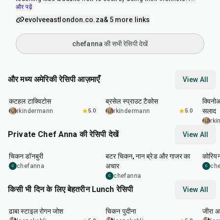
और पढ़ें
evolveeastlondon.co.za
& 5 more links
chefanna की सभी रेसिपी देखें
और मध्य अमेरिकी रेसिपी आज़माएँ
View All
50
min
50
min
45
m
कटहल टाक्विटोस
ब्रसेल स्प्राउट टैकोस
क्विनो
सलाद
rkindermann
5.0
rkindermann
5.0
rk
Private Chef Anna की रेसिपी देखें
View All
1
hr
1
hr
15
min
50
m
चिकन डॉनबुरी
बटर चिकन, नान ब्रेड और गाजर का
कोरियन
अचार
chefanna
ch
C
C
chefanna
C
किसी भी दिन के लिए बेहतरीन Lunch रेसिपी
View All
1
hr
50
min
1
hr
15
min
25
m
ढाबा स्टाइल रोगन जोश
चिकन पुदीना
जीरा आ