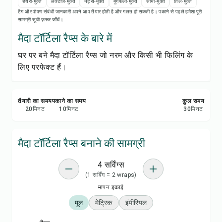
रेसिपी प्रिंट करें
डेयरी-मुक्त
लैक्टोज-मुक्त
नट्स-मुक्त
मूंगफली-मुक्त
सोया-मुक्त
तिल-मुक्त
टैग और पोषण संबंधी जानकारी अपने आप तैयार होती है और गलत हो सकती है। पकाने से पहले हमेशा पूरी
सामग्री सूची ज़रूर जाँचें।
सेव करें
मैदा टॉर्टिला रैप्स के बारे में
घर पर बने मैदा टॉर्टिला रैप्स जो नरम और किसी भी फिलिंग के
शेयर करें
लिए परफेक्ट हैं।
रिपोर्ट करें
तैयारी का समय
पकाने का समय
कुल समय
20
मिनट
10
मिनट
30
मिनट
मैदा टॉर्टिला रैप्स बनाने की सामग्री
4 सर्विंग्स
(1 सर्विंग = 2 wraps)
मापन इकाई
मूल
मेट्रिक
इंपीरियल