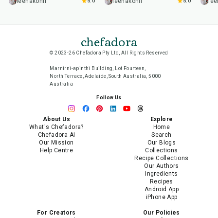
leenakohli
5.0
leenakohli
5.0
lee
chefadora
© 2023-26 Chefadora Pty Ltd, All Rights Reserved
Marnirni-apinthi Building, Lot Fourteen,
North Terrace, Adelaide, South Australia, 5000
Australia
Follow Us
About Us
Explore
What's Chefadora?
Home
Chefadora AI
Search
Our Mission
Our Blogs
Help Centre
Collections
Recipe Collections
Our Authors
Ingredients
Recipes
Android App
iPhone App
For Creators
Our Policies