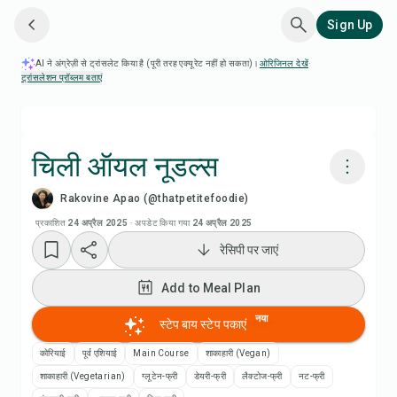
Sign Up
AI ने अंग्रेज़ी से ट्रांसलेट किया है (पूरी तरह एक्यूरेट नहीं हो सकता)।
ओरिजिनल देखें
·
ट्रांसलेशन प्रॉब्लम बताएं
चिली ऑयल नूडल्स
Rakovine Apao (@thatpetitefoodie)
Chefadora AI से पकाएं
प्रकाशित
24 अप्रैल 2025
·
अपडेट किया गया
24 अप्रैल 2025
रेसिपी पर जाएं
रेसिपी वीडियो देखें
Add to Meal Plan
Add to Meal Plan
नया
स्टेप बाय स्टेप पकाएं
Add to Shopping List
कोरियाई
पूर्व एशियाई
Main Course
शाकाहारी (Vegan)
शाकाहारी (Vegetarian)
ग्लूटेन-फ्री
डेयरी-फ्री
लैक्टोज-फ्री
नट-फ्री