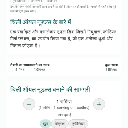
रेसिपी नोट्स
मूंगफली-फ्री
अनाज-फ्री
तिल-फ्री
टैग और पोषण संबंधी जानकारी अपने आप तैयार होती है और गलत हो सकती है। पकाने से पहले हमेशा पूरी
सामग्री सूची ज़रूर जाँचें।
रेसिपी प्रिंट करें
चिली ऑयल नूडल्स के बारे में
एक स्वादिष्ट और मसालेदार नूडल डिश जिसमें गोचुगारू, कोरियन
सेव करें
मिर्च फ्लेक्स, का उपयोग किया गया है, जो एक अनोखा धुआं और
मिठास जोड़ता है।
शेयर करें
रिपोर्ट करें
तैयारी का समय
पकाने का समय
कुल समय
5
मिनट
10
मिनट
15
मिनट
चिली ऑयल नूडल्स बनाने की सामग्री
1 सर्विंग्स
(1 सर्विंग = 1 serving of noodles)
मापन इकाई
मूल
मेट्रिक
इंपीरियल