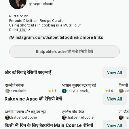
@thatpetitefoodie
Nutritionist
Enroute Dietitian| Recipe Curator
Using Shortcuts in cooking is a MUST ☺️💅
Delhi 🇮🇳 📍
instagram.com/thatpetitefoodie
& 2 more links
thatpetitefoodie की सभी रेसिपी देखें
और कोरियाई रेसिपी आज़माएँ
View All
35
min
30
min
40
m
सब्ज़ी पैनकेक
आसान बुलगर स्टर फ्राई
किमची 
leenakohli
4.5
bellyfullcook_
5.0
rk
B
Rakovine Apao की रेसिपी देखें
View All
15
min
1
hr
20
m
क्रीमी मखाना और कद्दू का सूप
एगलेस पीच केक
एग सैंड
thatpetitefoodie
thatpetitefoodie
tha
किसी भी दिन के लिए बेहतरीन Main Course रेसिपी
View All
50
min
1
hr
15
min
1
hr