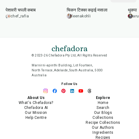
पेशावरी चपली कबाब
चिकन टिक्का कढ़ाई मसाला
थुकपा
chef_rafia
leenakohli
ar
chefadora
© 2023-26 Chefadora Pty Ltd, All Rights Reserved
Marnirni-apinthi Building, Lot Fourteen,
North Terrace, Adelaide, South Australia, 5000
Australia
Follow Us
About Us
Explore
What's Chefadora?
Home
Chefadora AI
Search
Our Mission
Our Blogs
Help Centre
Collections
Recipe Collections
Our Authors
Ingredients
Recipes