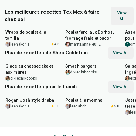
Les meilleures recettes Tex Mex à faire
View
chez soi
All
30
min
50
min
15
m
Wraps de poulet à la
Poulet farci aux Doritos,
Assa
tortilla
fromage frais et bacon
pour 
leenakohli
4.8
maritzannele012
om
O
Plus de recettes de Shea Goldstein
View All
1
hr
25
min
25
min
22
m
Glace au cheesecake et
Smash burgers
Salsa
aux mûres
ingré
dixiechikcooks
chang
dixiechikcooks
dix
Plus de recettes pour le Lunch
View All
1
hr
50
min
1
hr
15
min
25
m
Rogan Josh style dhaba
Poulet à la menthe
Jeer
terre
leenakohli
5.0
leenakohli
5.0
lee