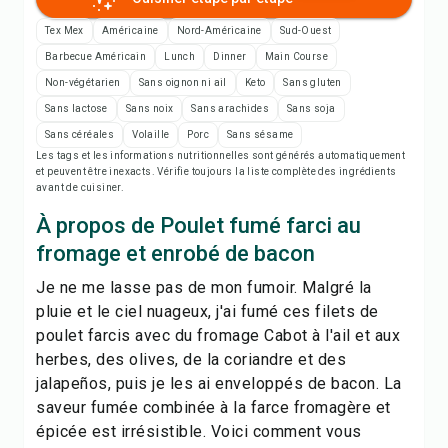
Imprimer la recette
Tex Mex
Américaine
Nord-Américaine
Sud-Ouest
Enregistrer
Barbecue Américain
Lunch
Dinner
Main Course
Non-végétarien
Sans oignon ni ail
Keto
Sans gluten
Sans lactose
Sans noix
Sans arachides
Sans soja
Partager
Sans céréales
Volaille
Porc
Sans sésame
Les tags et les informations nutritionnelles sont générés automatiquement
Signaler
et peuvent être inexacts. Vérifie toujours la liste complète des ingrédients
avant de cuisiner.
À propos de Poulet fumé farci au
fromage et enrobé de bacon
Je ne me lasse pas de mon fumoir. Malgré la
pluie et le ciel nuageux, j'ai fumé ces filets de
poulet farcis avec du fromage Cabot à l'ail et aux
herbes, des olives, de la coriandre et des
jalapeños, puis je les ai enveloppés de bacon. La
saveur fumée combinée à la farce fromagère et
épicée est irrésistible. Voici comment vous