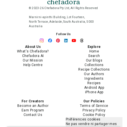
chefadora
© 2023-26 Chefadora Pty Ltd, All Rights Reserved
Marnirni-apinthi Building, Lot Fourteen,
North Terrace, Adelaide, South Australia, 5000
Australia
Follow Us
About Us
Explore
What's Chefadora?
Home
Chefadora AI
Search
Our Mission
Our Blogs
Help Centre
Collections
Recipe Collections
Our Authors
Ingredients
Recipes
Android App
iPhone App
For Creators
Our Policies
Become an Author
Terms of Service
Earn Program
Privacy Policy
Contact Us
Cookie Policy
Préférences cookies
Ne pas vendre ni partager mes