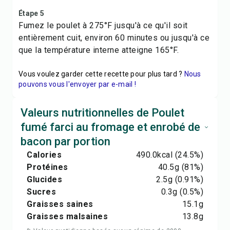
Étape 5
Fumez le poulet à 275°F jusqu'à ce qu'il soit
entièrement cuit, environ 60 minutes ou jusqu'à ce
que la température interne atteigne 165°F.
Vous voulez garder cette recette pour plus tard ?
Nous
pouvons vous l'envoyer par e-mail !
Valeurs nutritionnelles de Poulet
fumé farci au fromage et enrobé de
bacon par portion
Calories
490.0
kcal
(24.5%)
Protéines
40.5
g
(81%)
Glucides
2.5
g
(0.91%)
Sucres
0.3
g
(0.5%)
Graisses saines
15.1
g
Graisses malsaines
13.8
g