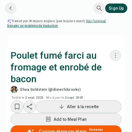
Sign Up
Traduit par IA depuis anglais (pas toujours exact).
Voir l'original
·
Signaler un problème de traduction
Poulet fumé farci au
fromage et enrobé de
Cuisiner avec Chefadora AI
bacon
Add to Meal Plan
Shea Goldstein (@dixiechikcooks)
Publié le
2 sept. 2025
·
Mis à jour le
2 sept. 2025
Add to Shopping List
Aller à la recette
Notes de recette
Add to Meal Plan
Nouveau
Cuisiner étape par étape