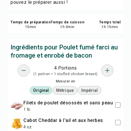
pouvez le préparer aussi !
Temps de préparation
Temps de cuisson
Temps total
15
min
1
h
0
min
1
h
15
min
Ingrédients pour Poulet fumé farci au
fromage et enrobé de bacon
4 Portions
(1 portion = 1 stuffed chicken breast)
Mesurer en
Original
Métrique
Impérial
filets de poulet désossés et sans peau
1 lb
Cabot Cheddar à l'ail et aux herbes
4 oz