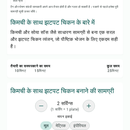
रेसिपी नोट्स
तिल-फ्री
टैग और पोषण संबंधी जानकारी अपने आप तैयार होती है और गलत हो सकती है। पकाने से पहले हमेशा पूरी
सामग्री सूची ज़रूर जाँचें।
रेसिपी प्रिंट करें
किमची के साथ झटपट चिकन के बारे में
किमची और सोया सॉस जैसे साधारण सामग्री से बना एक सरल
सेव करें
और झटपट चिकन व्यंजन, जो पौष्टिक भोजन के लिए एकदम सही
है।
शेयर करें
रिपोर्ट करें
तैयारी का समय
पकाने का समय
कुल समय
10
मिनट
15
मिनट
25
मिनट
किमची के साथ झटपट चिकन बनाने की सामग्री
2 सर्विंग्स
(1 सर्विंग = 1 plate)
मापन इकाई
मूल
मेट्रिक
इंपीरियल