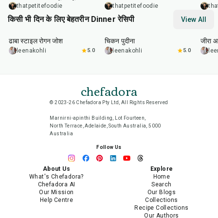
thatpetitefoodie
thatpetitefoodie
tha
किसी भी दिन के लिए बेहतरीन Dinner रेसिपी
View All
1
hr
50
min
1
hr
15
min
25
m
ढाबा स्टाइल रोगन जोश
चिकन पुदीना
जीरा आ
leenakohli
5.0
leenakohli
5.0
lee
chefadora
© 2023-26 Chefadora Pty Ltd, All Rights Reserved
Marnirni-apinthi Building, Lot Fourteen,
North Terrace, Adelaide, South Australia, 5000
Australia
Follow Us
About Us
Explore
What's Chefadora?
Home
Chefadora AI
Search
Our Mission
Our Blogs
Help Centre
Collections
Recipe Collections
Our Authors