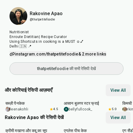
Rakovine Apao
@thatpetitefoodie
Nutritionist
Enroute Dietitian| Recipe Curator
Using Shortcuts in cooking is a MUST ☺️💅
Delhi 🇮🇳 📍
instagram.com/thatpetitefoodie
& 2 more links
thatpetitefoodie की सभी रेसिपी देखें
और कोरियाई रेसिपी आज़माएँ
View All
35
min
30
min
40
m
सब्ज़ी पैनकेक
आसान बुलगर स्टर फ्राई
किमची 
leenakohli
4.5
bellyfullcook_
5.0
rk
B
Rakovine Apao की रेसिपी देखें
View All
15
min
1
hr
20
m
क्रीमी मखाना और कद्दू का सूप
एगलेस पीच केक
एग सैंड