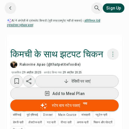
Sign Up
AI ने अंग्रेज़ी से ट्रांसलेट किया है (पूरी तरह एक्यूरेट नहीं हो सकता)।
ओरिजिनल देखें
·
ट्रांसलेशन प्रॉब्लम बताएं
किमची के साथ झटपट चिकन
Rakovine Apao (@thatpetitefoodie)
Chefadora AI से पकाएं
प्रकाशित
29 अप्रैल 2025
·
अपडेट किया गया
29 अप्रैल 2025
रेसिपी पर जाएं
रेसिपी वीडियो देखें
Add to Meal Plan
Add to Meal Plan
नया
स्टेप बाय स्टेप पकाएं
Add to Shopping List
कोरियाई
पूर्व एशियाई
Dinner
Main Course
मांसाहारी
ग्लूटेन-फ्री
डेयरी-फ्री
लैक्टोज-फ्री
नट-फ्री
पीनट-फ्री
अनाज-फ्री
चिकन और पोल्ट्री