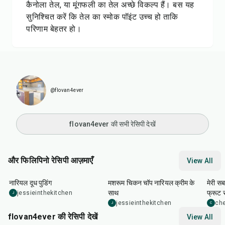
कैनोला तेल, या मूंगफली का तेल अच्छे विकल्प हैं। बस यह
सुनिश्चित करें कि तेल का स्मोक पॉइंट उच्च हो ताकि
परिणाम बेहतर हो।
@flovan4ever
flovan4ever की सभी रेसिपी देखें
और फिलिपिनो रेसिपी आज़माएँ
View All
20
min
40
min
15
m
नारियल दूध पुडिंग
मशरूम चिकन चॉप नारियल क्रीम के
मेरी सब
साथ
फ्रूट
jessieinthekitchen
J
jessieinthekitchen
che
J
C
flovan4ever की रेसिपी देखें
View All
1
hr
10
min
3
hr
30
min
15
m