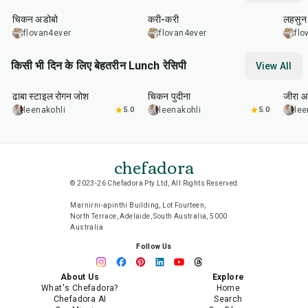
चिकन अडोबो
करी-करी
लहसुन 
flovan4ever
flovan4ever
flo
किसी भी दिन के लिए बेहतरीन Lunch रेसिपी
View All
1
hr
50
min
1
hr
15
min
25
m
ढाबा स्टाइल रोगन जोश
चिकन पुदीना
जीरा आ
leenakohli
5.0
leenakohli
5.0
lee
chefadora
© 2023-26 Chefadora Pty Ltd, All Rights Reserved
Marnirni-apinthi Building, Lot Fourteen,
North Terrace, Adelaide, South Australia, 5000
Australia
Follow Us
About Us
Explore
What's Chefadora?
Home
Chefadora AI
Search