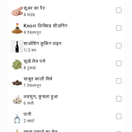
सूअर का पैर
4 पाउंड
Knorr लिक्विड सीज़निंग
4 टेबलस्पून
शाओशिंग कुकिंग वाइन
1/2 कप
सूखे तेज पत्ते
8 टुकड़ा
साबुत काली मिर्च
1 टेबलस्पून
लहसुन, कुचला हुआ
6 कली
पानी
2 क्वार्ट
खाना पकाने का तेल