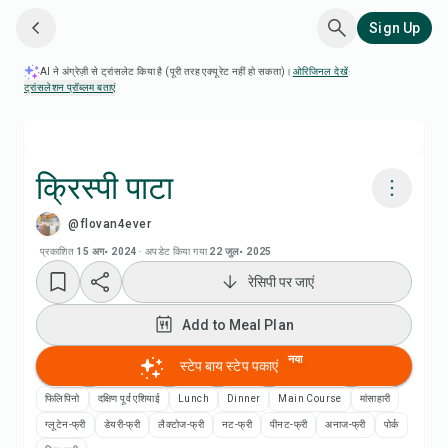
Sign Up
AI ने अंग्रेज़ी से ट्रांसलेट किया है (पूरी तरह एक्यूरेट नहीं हो सकता)।
ओरिजिनल देखें
·
ट्रांसलेशन प्रॉब्लम बताएं
क्रिस्पी पाटा
@flovan4ever
Chefadora AI से पकाएं
प्रकाशित
15 अग॰ 2024
·
अपडेट किया गया
22 जुल॰ 2025
रेसिपी पर जाएं
Add to Meal Plan
Add to Meal Plan
Add to Shopping List
नया
स्टेप बाय स्टेप पकाएं
रेसिपी नोट्स
फिलिपिनो
दक्षिण पूर्व एशियाई
Lunch
Dinner
Main Course
मांसाहारी
ग्लूटेन-फ्री
डेयरी-फ्री
लैक्टोज-फ्री
नट-फ्री
पीनट-फ्री
अनाज-फ्री
पोर्क