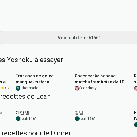
Voir tout de leah1661
tes Yoshoku à essayer
4
hr
28
min
40
min
Tranches de gelée
Cheesecake basque
R
s et
mangue-matcha
matcha framboise de 10
s
cm
5.0
chefspalette
fooddiary
C
 recettes de Leah
15
min
1
hr
er
계란 밥
김밥
F
l
leah1661
leah1661
L
L
L
 recettes pour le Dinner