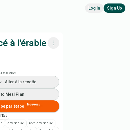
Log In
Sign Up
 à l'érable
siner avec Chefadora AI
 to Meal Plan
4 mai 2026
Aller à la recette
 to Shopping List
 to Meal Plan
es de recette
Nouveau
ape par étape
 l'Est
rimer la recette
in
américaine
nord-américaine