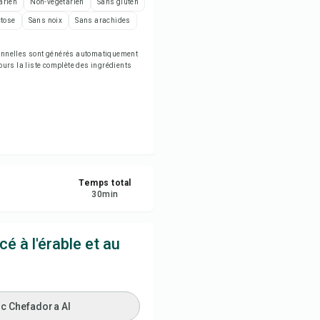
arien
Non-végétarien
Sans gluten
egistrer
ctose
Sans noix
Sans arachides
tager
tionnelles sont générés automatiquement
jours la liste complète des ingrédients
naler
Temps total
30
min
 à l'érable et au
ec Chefadora AI