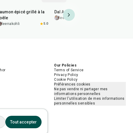
2
hr
20
min
35
min
1
hr
45
min
aumon épicé grillé à la
Dal Arhar (Toor) sauté
Pilons de p
oêle
grenade et
leenakohli
leenakohli
5.0
leenakohl
Our Policies
hor
Terms of Service
Privacy Policy
Cookie Policy
Préférences cookies
Ne pas vendre ni partager mes
informations personnelles
Limiter l'utilisation de mes informations
personnelles sensibles
s
Tout accepter