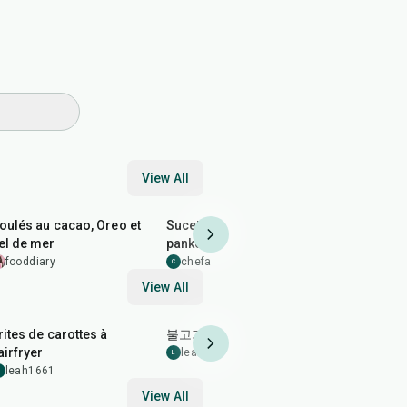
View All
50
min
30
min
50
min
oulés au cacao, Oreo et
Sucettes de poulet au
Muffins au
el de mer
panko
riche avec
cerises
fooddiary
chefanna
4.5
fooddiary
C
View All
25
min
25
min
20
min
rites de carottes à
불고기
Rainbow V
'airfryer
leah1661
leah1661
L
L
leah1661
View All