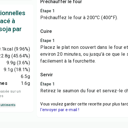
Préchauffer le four
Étape 1
tionnelles
Préchauffez le four à 200°C (400°F).
acé à
 soja par
Cuire
Étape 1
Placez le plat non couvert dans le four e
.1
kcal
(9.96%)
environ 20 minutes, ou jusqu'à ce que l
22.8
g
(45.64%)
facilement à la fourchette.
9.9
g
(3.6%)
9.1
g
(18.1%)
Servir
6.5
g
nes
1.6
g
Étape 1
Retirez le saumon du four et servez-le c
basée sur un
es
Vous voulez garder cette recette pour plus tard
nutriments
l'envoyer par e-mail !