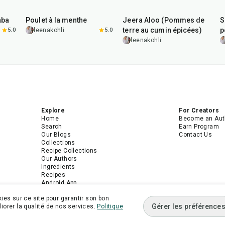
1
hr
15
min
25
min
aba
Poulet à la menthe
Jeera Aloo (Pommes de
S
terre au cumin épicées)
p
5.0
leenakohli
5.0
leenakohli
Explore
For Creators
Home
Become an Aut
Search
Earn Program
Our Blogs
Contact Us
Collections
Recipe Collections
Our Authors
Ingredients
Recipes
Android App
iPhone App
ies sur ce site pour garantir son bon
Gérer les préférence
orer la qualité de nos services.
Politique