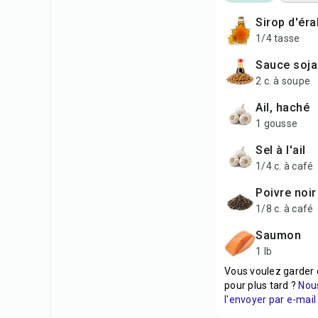
sirop d'éra
1/4 tasse
sauce soja
2 c. à soupe
ail, haché
1 gousse
sel à l'ail
1/4 c. à café
poivre noi
1/8 c. à café
saumon
1 lb
Vous voulez garder 
pour plus tard ?
Nou
l'envoyer par e-mail 