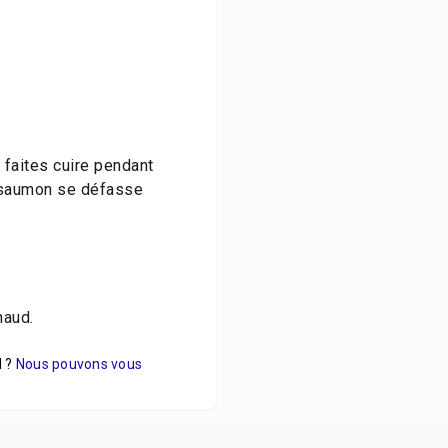
t faites cuire pendant
e saumon se défasse
haud.
 ?
Nous pouvons vous