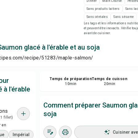
Dinner
Main Course
Pescet
Enr
Sans produits laitiers
Sans la
Sans céréales
Sans sésame
Par
Les tags et les informations nutri
et peuvent être inexacts. Vérifie tou
avant de cuisiner.
Sig
aumon glacé à l'érable et au soja
ecipes.com/recipe/51283/maple-salmon/
our
Temps de préparation
Temps de cuisson
10
min
20
min
à l'érable
Comment préparer Saumon glacé
ions
soja
1 fillet)
r en
Cuisiner av
ue
Impérial