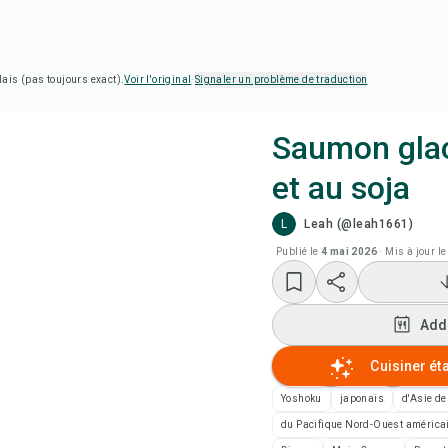
lais (pas toujours exact).
Voir l'original
·
Signaler un problème de traduction
Saumon glacé
et au soja
Cui
L
Leah (@leah1661)
Add
Publié le
4 mai 2026
·
Mis à jour le
Add
Add
Not
Cuisiner ét
Yoshoku
japonais
d'Asie de
Imp
du Pacifique Nord-Ouest américa