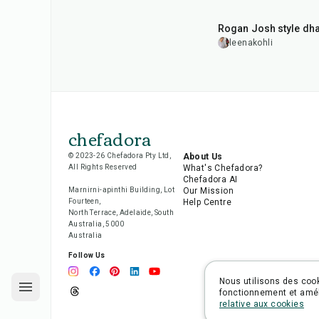
1
hr
50
min
Rogan Josh style dh
leenakohli
chefadora
© 2023-26 Chefadora Pty Ltd,
About Us
All Rights Reserved
What's Chefadora?
Chefadora AI
Marnirni-apinthi Building, Lot
Our Mission
Fourteen,
Help Centre
North Terrace, Adelaide, South
Australia, 5000
Australia
Follow Us
Nous utilisons des cook
fonctionnement et améli
relative aux cookies