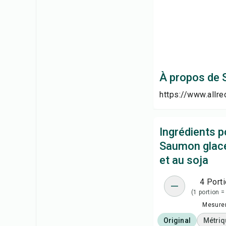
À propos de S
https://www.allr
Ingrédients p
Saumon glacé 
et au soja
4 Port
(1 portion = 
Mesure
Original
Métriq