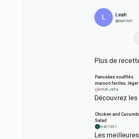
Leah
L
@leah1661
Plus de recet
30
min
Pancakes soufflés
maison faciles, léger
délicieux
chef_rafia
Découvrez les
10
min
Chicken and Cucumb
Salad
leah1661
L
Les meilleures