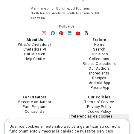
Marnirni-apinthi Building, Lot Fourteen,
North Terrace, Adelaide, South Australia, 5000
Australia
Follow Us
About Us
Explore
What's Chefadora?
Home
Chefadora AI
Search
Our Mission
Our Blogs
Help Centre
Collections
Recipe Collections
Our Authors
Ingredients
Recipes
Android App
iPhone App
For Creators
Our Policies
Become an Author
Terms of Service
Earn Program
Privacy Policy
Contact Us
Cookie Policy
Preferencias de cookies
No vender ni compartir mi
información personal
Usamos cookies en este sitio web para garantizar su correcto
Limitar el uso de mi información
funcionamiento y mejorar la calidad de nuestros servicios.