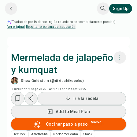
Sign Up
Traducido por IA desde inglés (puede no ser completamente preciso).
Ver original
·
Reportar problema de traducción
Mermelada de jalapeño
y kumquat
Cocinar con Chefadora AI
Shea Goldstein (@dixiechikcooks)
Add to Meal Plan
Publicado
2 sept 2025
·
Actualizado
2 sept 2025
Ir a la receta
Add to Shopping List
Add to Meal Plan
Notas de la receta
Nuevo
Cocinar paso a paso
Tex Mex
Americana
Norteamericana
Snack