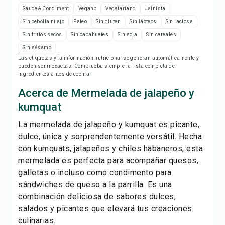
Imprimir receta
Sauce & Condiment
Vegano
Vegetariano
Jainista
Sin cebolla ni ajo
Paleo
Sin gluten
Sin lácteos
Sin lactosa
Guardar
Sin frutos secos
Sin cacahuetes
Sin soja
Sin cereales
Sin sésamo
Compartir
Las etiquetas y la información nutricional se generan automáticamente y
pueden ser inexactas. Comprueba siempre la lista completa de
ingredientes antes de cocinar.
Reportar
Acerca de Mermelada de jalapeño y
kumquat
La mermelada de jalapeño y kumquat es picante,
dulce, única y sorprendentemente versátil. Hecha
con kumquats, jalapeños y chiles habaneros, esta
mermelada es perfecta para acompañar quesos,
galletas o incluso como condimento para
sándwiches de queso a la parrilla. Es una
combinación deliciosa de sabores dulces,
salados y picantes que elevará tus creaciones
culinarias.