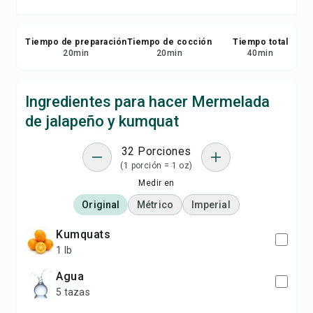
Tiempo de preparación
Tiempo de cocción
Tiempo total
20
min
20
min
40
min
Ingredientes para hacer Mermelada
de jalapeño y kumquat
32 Porciones
(1 porción = 1 oz)
Medir en
Original
Métrico
Imperial
kumquats
1 lb
agua
5 tazas