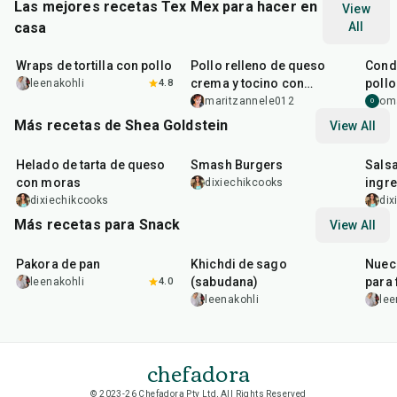
Las mejores recetas Tex Mex para hacer en
View
casa
All
30
min
50
min
15
m
Wraps de tortilla con pollo
Pollo relleno de queso
Cond
crema y tocino con
pollo
leenakohli
4.8
Doritos
maritzannele012
om
O
Más recetas de Shea Goldstein
View All
1
hr
25
min
25
min
22
m
Helado de tarta de queso
Smash Burgers
Salsa
con moras
ingre
dixiechikcooks
camb
dixiechikcooks
dix
Más recetas para Snack
View All
15
min
5
hr
20
min
15
m
Pakora de pan
Khichdi de sago
Nuec
(sabudana)
para 
leenakohli
4.0
leenakohli
lee
chefadora
© 2023-26 Chefadora Pty Ltd, All Rights Reserved