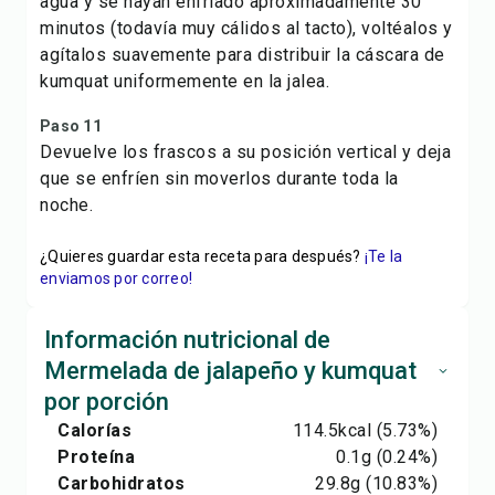
agua y se hayan enfriado aproximadamente 30
minutos (todavía muy cálidos al tacto), voltéalos y
agítalos suavemente para distribuir la cáscara de
kumquat uniformemente en la jalea.
Paso 11
Devuelve los frascos a su posición vertical y deja
que se enfríen sin moverlos durante toda la
noche.
¿Quieres guardar esta receta para después?
¡Te la
enviamos por correo!
Información nutricional de
Mermelada de jalapeño y kumquat
por porción
Calorías
114.5
kcal
(5.73%)
Proteína
0.1
g
(0.24%)
Carbohidratos
29.8
g
(10.83%)